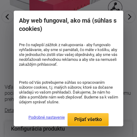
Aby web fungoval, ako má (súhlas s
cookies)
Pre čo najlepší zážitok z nakupovania - aby fungovalo
vyhľadávanie, aby sme si pamätali, čo máte v košíku, aby
ste jednoducho zistili stav vašej objednávky, aby sme vás
neobťažovali nevhodnou reklamou a aby ste sa nemuseli
zakaždým prihlasovať.
Preto od Vás potrebujeme súhlas so spracovaním
Vďaka modernej technológii GelEffect ponúka príjemný
súborov cookies, t.j. malých súborov, ktoré sa dočasne
ukladajú vo vašom prehliadači. Ďakujeme, že nám ho
pocit pri ľahnutí bez toho, aby dochádzalo k nepríjemnému
dáte a pomôžete nám web zlepšovať. Budeme sa k vašim
prehrievaniu alebo nadmernému ...
údajom správať slušne.
Detailný popis
Podrobné nastavenie
Prijať všetko
Konfigurácia produktu