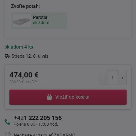
Zvoľte potah:
Parotia
skladom
skladom
4 ks
Streda 12. 8. u vás
474,00 €
386,00 € bez DPH
Vložiť do košíka
+421
222 205 156
Po-Pia 8:00 - 17:00 hod.
Nechajte si zavolať ZADARMO