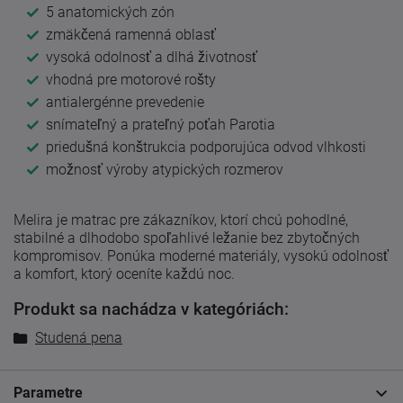
5 anatomických zón
zmäkčená ramenná oblasť
vysoká odolnosť a dlhá životnosť
vhodná pre motorové rošty
antialergénne prevedenie
snímateľný a prateľný poťah Parotia
priedušná konštrukcia podporujúca odvod vlhkosti
možnosť výroby atypických rozmerov
Melira je matrac pre zákazníkov, ktorí chcú pohodlné,
stabilné a dlhodobo spoľahlivé ležanie bez zbytočných
kompromisov. Ponúka moderné materiály, vysokú odolnosť
a komfort, ktorý oceníte každú noc.
Produkt sa nachádza v kategóriách:
Studená pena
Parametre