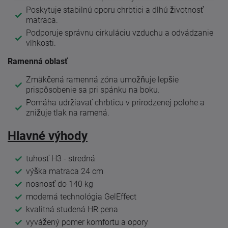
Poskytuje stabilnú oporu chrbtici a dlhú životnosť
matraca.
Podporuje správnu cirkuláciu vzduchu a odvádzanie
vlhkosti.
Ramenná oblasť
Zmäkčená ramenná zóna umožňuje lepšie
prispôsobenie sa pri spánku na boku.
Pomáha udržiavať chrbticu v prirodzenej polohe a
znižuje tlak na ramená.
Hlavné výhody
tuhosť H3 - stredná
výška matraca 24 cm
nosnosť do 140 kg
moderná technológia GelEffect
kvalitná studená HR pena
vyvážený pomer komfortu a opory