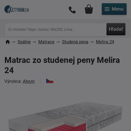
Môj účet
Hľadať
Spálne
Matrace
Studená pena
Melira 24
Matrac zo studenej peny Melira
24
Výrobca:
Ahorn