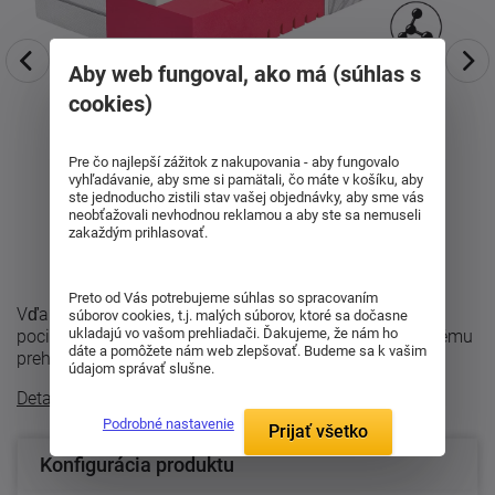
Aby web fungoval, ako má (súhlas s
cookies)
Pre čo najlepší zážitok z nakupovania - aby fungovalo
vyhľadávanie, aby sme si pamätali, čo máte v košíku, aby
ste jednoducho zistili stav vašej objednávky, aby sme vás
neobťažovali nevhodnou reklamou a aby ste sa nemuseli
zakaždým prihlasovať.
Preto od Vás potrebujeme súhlas so spracovaním
Vďaka modernej technológii GelEffect ponúka príjemný
súborov cookies, t.j. malých súborov, ktoré sa dočasne
ukladajú vo vašom prehliadači. Ďakujeme, že nám ho
pocit pri ľahnutí bez toho, aby dochádzalo k nepríjemnému
dáte a pomôžete nám web zlepšovať. Budeme sa k vašim
prehrievaniu alebo nadmernému ...
údajom správať slušne.
Detailný popis
Podrobné nastavenie
Prijať všetko
Konfigurácia produktu