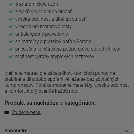
5 anatomických zón
zmäkčená ramenná oblasť
vysoká odolnosť a dlhá životnosť
vhodná pre motorové rošty
antialergénne prevedenie
snímateľný a prateľný poťah Parotia
priedušná konštrukcia podporujúca odvod vlhkosti
možnosť výroby atypických rozmerov
Melira je matrac pre zákazníkov, ktorí chcú pohodlné,
stabilné a dlhodobo spoľahlivé ležanie bez zbytočných
kompromisov. Ponúka moderné materiály, vysokú odolnosť
a komfort, ktorý oceníte každú noc.
Produkt sa nachádza v kategóriách:
Studená pena
Parametre