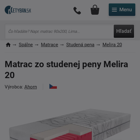
Môj účet
Hľadať
Spálne
Matrace
Studená pena
Melira 20
Matrac zo studenej peny Melira
20
Výrobca:
Ahorn