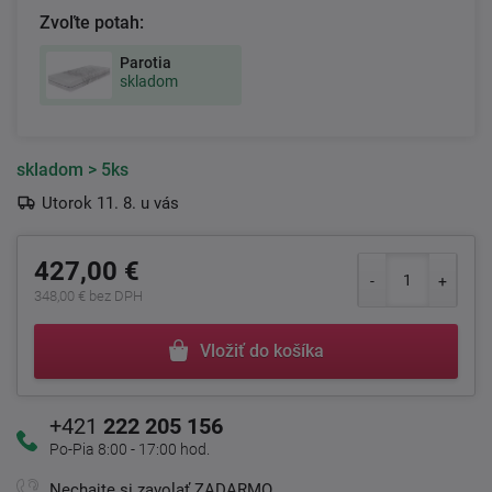
Zvoľte potah:
Parotia
skladom
skladom
> 5ks
Utorok 11. 8. u vás
427,00 €
348,00 € bez DPH
Vložiť do košíka
+421
222 205 156
Po-Pia 8:00 - 17:00 hod.
Nechajte si zavolať ZADARMO