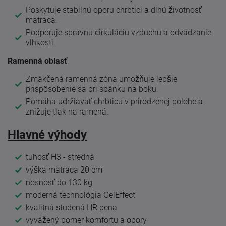
Poskytuje stabilnú oporu chrbtici a dlhú životnosť
matraca.
Podporuje správnu cirkuláciu vzduchu a odvádzanie
vlhkosti.
Ramenná oblasť
Zmäkčená ramenná zóna umožňuje lepšie
prispôsobenie sa pri spánku na boku.
Pomáha udržiavať chrbticu v prirodzenej polohe a
znižuje tlak na ramená.
Hlavné výhody
tuhosť H3 - stredná
výška matraca 20 cm
nosnosť do 130 kg
moderná technológia GelEffect
kvalitná studená HR pena
vyvážený pomer komfortu a opory