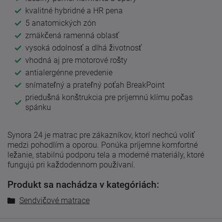
kvalitné hybridné a HR pena
5 anatomických zón
zmäkčená ramenná oblasť
vysoká odolnosť a dlhá životnosť
vhodná aj pre motorové rošty
antialergénne prevedenie
snímateľný a prateľný poťah BreakPoint
priedušná konštrukcia pre príjemnú klímu počas
spánku
Synora 24 je matrac pre zákazníkov, ktorí nechcú voliť
medzi pohodlím a oporou. Ponúka príjemne komfortné
ležanie, stabilnú podporu tela a moderné materiály, ktoré
fungujú pri každodennom používaní.
Produkt sa nachádza v kategóriách:
Sendvičové matrace