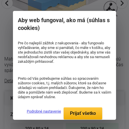
Aby web fungoval, ako má (súhlas s
cookies)
Pre čo najlepší zážitok z nakupovania - aby fungovalo
vyhľadávanie, aby sme si pamätali, čo máte v košíku, aby
ste jednoducho zistili stav vašej objednávky, aby sme vás
neobťažovali nevhodnou reklamou a aby ste sa nemuseli
Matrac Synora 24 je navrhnutý pre všetkých, ktorí hľadajú
zakaždým prihlasovať.
vyvážené spojenie pohodlia, opory a príjemnej klímy počas
spánku. Vďaka modernej ...
Preto od Vás potrebujeme súhlas so spracovaním
Detailný popis
súborov cookies, t.j. malých súborov, ktoré sa dočasne
ukladajú vo vašom prehliadači. Ďakujeme, že nám ho
dáte a pomôžete nám web zlepšovať. Budeme sa k vašim
údajom správať slušne.
Konfigurácia produktu
Podrobné nastavenie
Prijať všetko
Zvoľte rozmer matraca (cm):
200 x 80 x 24
200 x 90 x 24