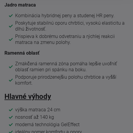
Jadro matraca
Kombinácia hybridnej peny a studenej HR peny.
Poskytuje stabilnú oporu chrbtici, vysokú elasticitu a
dlhú životnosť.
Prispieva k dobrému odvetraniu a rýchlej reakcii
matraca na zmenu polohy.
Ramenná oblasť
Zmäkčená ramenná zóna pomáha lepšie uvoľniť
oblasť ramien pri spánku na boku.
Podporuje prirodzenejšiu polohu chrbtice a vyšší
komfort.
Hlavné výhody
výška matraca 24 cm
nosnosť až 140 kg
moderná technológia GelEffect
ideálny pomer komfortu a opory