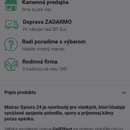
Kamenná predajňa
Sme tu pre Vás
Doprava ZADARMO
Pri nákupe nad 301 Eur
Radi poradíme s výberom
Nájdite vhodný matrac
Rodinná firma
S tradíciou od roku 1991
Popis produktu
Matrac Synora 24 je navrhnutý pre všetkých, ktorí hľadajú
vyvážené spojenie pohodlia, opory a príjemnej klímy
počas spánku.
Vďaka modernej vrstve
GelEffect
sa matrac dokáže citlivo