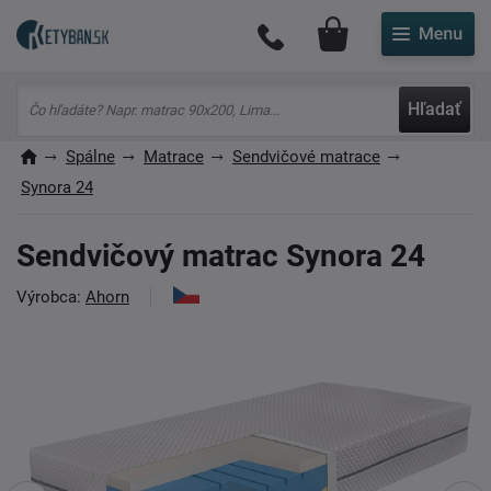
Môj účet
Hľadať
Spálne
Matrace
Sendvičové matrace
Synora 24
Sendvičový matrac Synora 24
Výrobca:
Ahorn