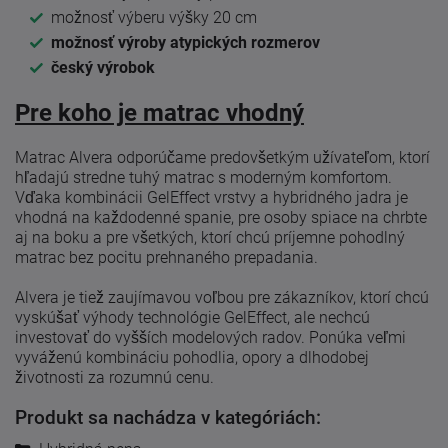
možnosť výberu výšky 20 cm
možnosť výroby atypických rozmerov
český výrobok
Pre koho je matrac vhodný
Matrac Alvera odporúčame predovšetkým užívateľom, ktorí
hľadajú stredne tuhý matrac s moderným komfortom.
Vďaka kombinácii GelEffect vrstvy a hybridného jadra je
vhodná na každodenné spanie, pre osoby spiace na chrbte
aj na boku a pre všetkých, ktorí chcú príjemne pohodlný
matrac bez pocitu prehnaného prepadania.
Alvera je tiež zaujímavou voľbou pre zákazníkov, ktorí chcú
vyskúšať výhody technológie GelEffect, ale nechcú
investovať do vyšších modelových radov. Ponúka veľmi
vyváženú kombináciu pohodlia, opory a dlhodobej
životnosti za rozumnú cenu.
Produkt sa nachádza v kategóriách: