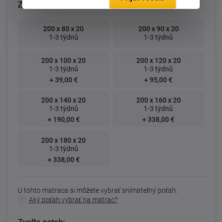
Zvoľte rozmer matraca (cm):
200 x 80 x 20
200 x 90 x 20
1-3 týdnů
1-3 týdnů
200 x 100 x 20
200 x 120 x 20
1-3 týdnů
1-3 týdnů
+ 39,00 €
+ 95,00 €
200 x 140 x 20
200 x 160 x 20
1-3 týdnů
1-3 týdnů
+ 190,00 €
+ 338,00 €
200 x 180 x 20
1-3 týdnů
+ 338,00 €
U tohto matraca si môžete vybrať snímateľný poťah.
Aký poťah vybrať na matrac?