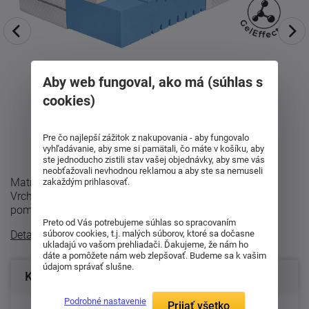
Aby web fungoval, ako má (súhlas s
cookies)
Pre čo najlepší zážitok z nakupovania - aby fungovalo
vyhľadávanie, aby sme si pamätali, čo máte v košíku, aby
ste jednoducho zistili stav vašej objednávky, aby sme vás
neobťažovali nevhodnou reklamou a aby ste sa nemuseli
Matrac Alvera 20 - pohodlný vstup do sveta GelEffect
zakaždým prihlasovať.
Vrchná vrstva GelEffect príjemne odľahčuje tlak na telo,
pomáha udržiavať sviežejšiu ...
Preto od Vás potrebujeme súhlas so spracovaním
súborov cookies, t.j. malých súborov, ktoré sa dočasne
Detailný popis
ukladajú vo vašom prehliadači. Ďakujeme, že nám ho
dáte a pomôžete nám web zlepšovať. Budeme sa k vašim
údajom správať slušne.
Konfigurácia produktu
Podrobné nastavenie
Prijať všetko