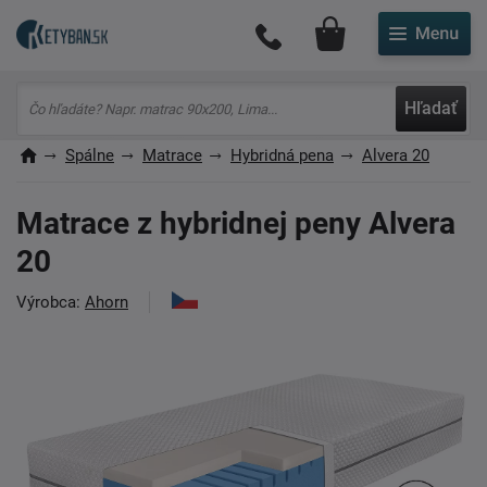
Môj účet
Hľadať
Spálne
Matrace
Hybridná pena
Alvera 20
Matrace z hybridnej peny Alvera
20
Výrobca:
Ahorn