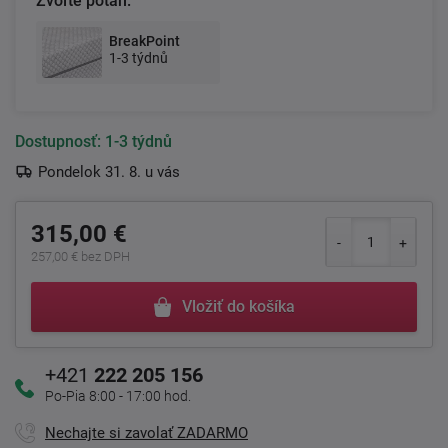
Zvoľte potah:
BreakPoint
1-3 týdnů
Dostupnosť:
1-3 týdnů
Pondelok 31. 8. u vás
315,00 €
257,00 € bez DPH
Vložiť do košíka
+421
222 205 156
Po-Pia 8:00 - 17:00 hod.
Nechajte si zavolať ZADARMO