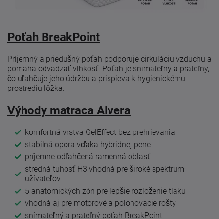
Poťah BreakPoint
Príjemný a priedušný poťah podporuje cirkuláciu vzduchu a
pomáha odvádzať vlhkosť. Poťah je snímateľný a prateľný,
čo uľahčuje jeho údržbu a prispieva k hygienickému
prostrediu lôžka.
Výhody matraca Alvera
komfortná vrstva GelEffect bez prehrievania
stabilná opora vďaka hybridnej pene
príjemne odľahčená ramenná oblasť
stredná tuhosť H3 vhodná pre široké spektrum
užívateľov
5 anatomických zón pre lepšie rozloženie tlaku
vhodná aj pre motorové a polohovacie rošty
snímateľný a prateľný poťah BreakPoint