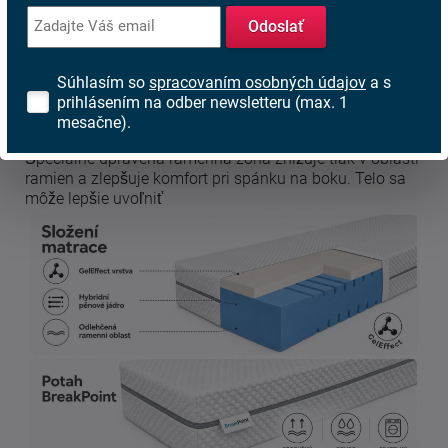
Hybridné penové jadro
Odoslať
Kvalitná hybridná pena vytvára pevný a stabilný základ
celého matraca. Poskytuje spoľahlivú oporu chrbtici,
dobre rozkladá tlak a pomáha udržať dlhú životnosť
Súhlasím so
spracovaním osobných údajov
a s
matraca.
prihlásením na odber newsletteru (max. 1
mesačne).
Odľahčená ramenná oblasť
Špeciálne upravená ramenná zóna znižuje tlak v oblasti
ramien a zlepšuje komfort pri spánku na boku. Telo sa
môže lepšie uvoľniť