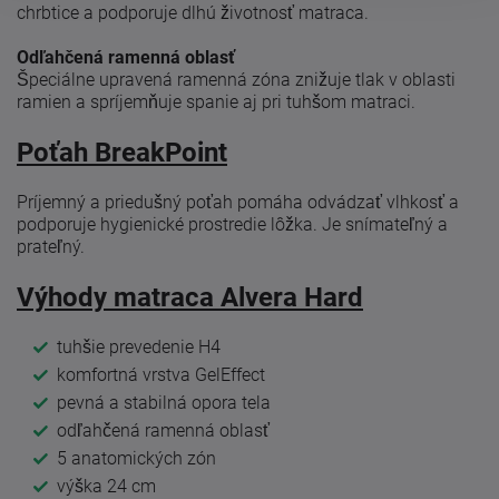
chrbtice a podporuje dlhú životnosť matraca.
Odľahčená ramenná oblasť
Špeciálne upravená ramenná zóna znižuje tlak v oblasti
ramien a spríjemňuje spanie aj pri tuhšom matraci.
Poťah BreakPoint
Príjemný a priedušný poťah pomáha odvádzať vlhkosť a
podporuje hygienické prostredie lôžka. Je snímateľný a
prateľný.
Výhody matraca Alvera Hard
tuhšie prevedenie H4
komfortná vrstva GelEffect
pevná a stabilná opora tela
odľahčená ramenná oblasť
5 anatomických zón
výška 24 cm