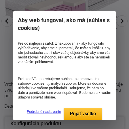
Aby web fungoval, ako má (súhlas s
cookies)
Pre čo najlepší zážitok z nakupovania - aby fungovalo
vyhľadávanie, aby sme si pamätali, čo máte v košíku, aby
ste jednoducho zistili stav vašej objednávky, aby sme vás
neobťažovali nevhodnou reklamou a aby ste sa nemuseli
zakaždým prihlasovať.
Preto od Vás potrebujeme súhlas so spracovaním
súborov cookies, t.j. malých súborov, ktoré sa dočasne
Vrchná vrstva GelEffect príjemne odľahčuje tlak, podporuje
ukladajú vo vašom prehliadači. Ďakujeme, že nám ho
sviežejšiu klímu počas spánku a rýchlo reaguje na zmenu
dáte a pomôžete nám web zlepšovať. Budeme sa k vašim
polohy. Vďaka tomu sa v ...
údajom správať slušne.
Detailný popis
Podrobné nastavenie
Prijať všetko
Konfigurácia produktu