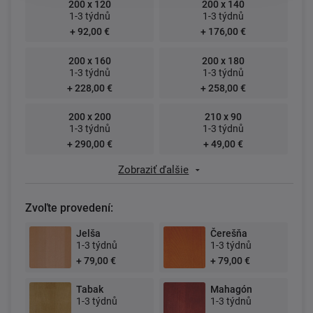
200 x 120
200 x 140
1-3 týdnů
1-3 týdnů
+ 92,00 €
+ 176,00 €
200 x 160
200 x 180
1-3 týdnů
1-3 týdnů
+ 228,00 €
+ 258,00 €
200 x 200
210 x 90
1-3 týdnů
1-3 týdnů
+ 290,00 €
+ 49,00 €
Zobraziť ďalšie
Zvoľte provedení:
Jelša
Čerešňa
1-3 týdnů
1-3 týdnů
+ 79,00 €
+ 79,00 €
Tabak
Mahagón
1-3 týdnů
1-3 týdnů