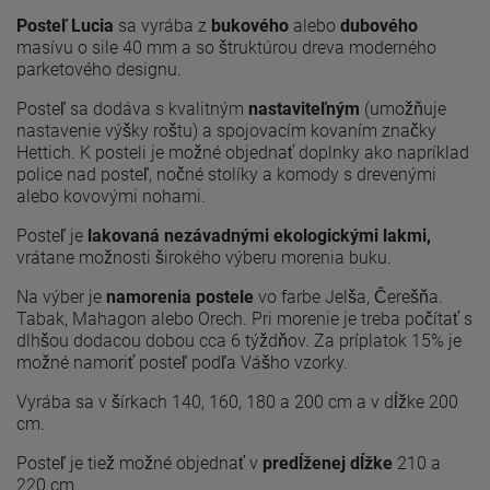
Posteľ Lucia
sa vyrába z
bukového
alebo
dubového
masívu o sile 40 mm a so štruktúrou dreva moderného
parketového designu.
Posteľ sa dodáva s kvalitným
nastaviteľným
(umožňuje
nastavenie výšky roštu) a spojovacím kovaním značky
Hettich. K posteli je možné objednať doplnky ako napríklad
police nad posteľ, nočné stolíky a komody s drevenými
alebo kovovými nohami.
Posteľ je
lakovaná nezávadnými ekologickými lakmi,
vrátane možnosti širokého výberu morenia buku.
Na výber je
namorenia postele
vo farbe Jelša, Čerešňa.
Tabak, Mahagon alebo Orech. Pri morenie je treba počítať s
dlhšou dodacou dobou cca 6 týždňov. Za príplatok 15% je
možné namoriť posteľ podľa Vášho vzorky.
Vyrába sa v šírkach 140, 160, 180 a 200 cm a v dĺžke 200
cm.
Posteľ je tiež možné objednať v
predĺženej dĺžke
210 a
220 cm.