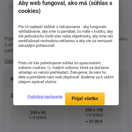
Aby web fungoval, ako má (súhlas s
cookies)
Pre čo najlepší zážitok z nakupovania - aby fungovalo
vyhľadávanie, aby sme si pamätali, čo máte v košíku, aby
ste jednoducho zistili stav vašej objednávky, aby sme vás
Posteľ Lucia sa vyrába z bukového alebo dubového masívu
neobťažovali nevhodnou reklamou a aby ste sa nemuseli
o sile 40 mm a so štruktúrou dreva moderného
zakaždým prihlasovať.
parketového designu. Posteľ sa dodáva ...
Detailný popis
Preto od Vás potrebujeme súhlas so spracovaním
súborov cookies, t.j. malých súborov, ktoré sa dočasne
ukladajú vo vašom prehliadači. Ďakujeme, že nám ho
dáte a pomôžete nám web zlepšovať. Budeme sa k vašim
Konfigurácia produktu
údajom správať slušne.
Zvoľte rozmer postele (cm):
Podrobné nastavenie
Prijať všetko
200 x 100
200 x 90
1-3 týdnů
1-3 týdnů
+ 37,00 €