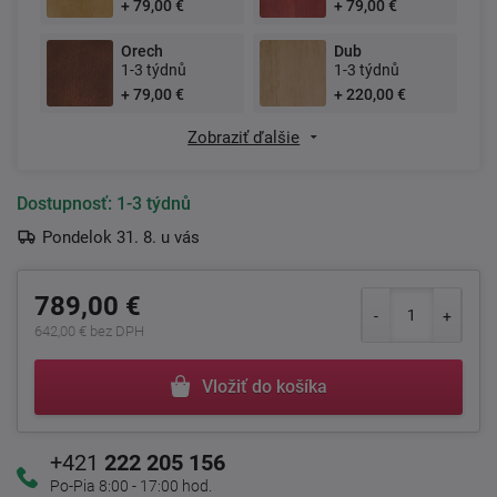
+ 79,00 €
+ 79,00 €
Orech
Dub
1-3 týdnů
1-3 týdnů
+ 79,00 €
+ 220,00 €
Zobraziť ďalšie
Dostupnosť:
1-3 týdnů
Pondelok 31. 8. u vás
789,00 €
642,00 € bez DPH
Vložiť do košíka
+421
222 205 156
Po-Pia 8:00 - 17:00 hod.