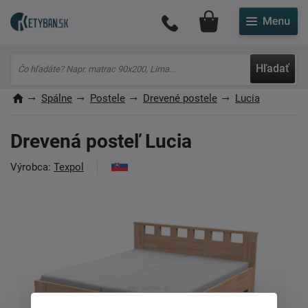
Môj účet
Hľadať
Spálne
Postele
Drevené postele
Lucia
Drevená posteľ Lucia
Výrobca:
Texpol