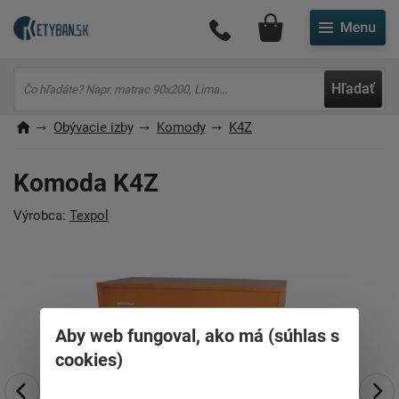
Môj účet
Hľadať
Obývacie izby
Komody
K4Z
Komoda K4Z
Výrobca:
Texpol
Aby web fungoval, ako má (súhlas s
cookies)