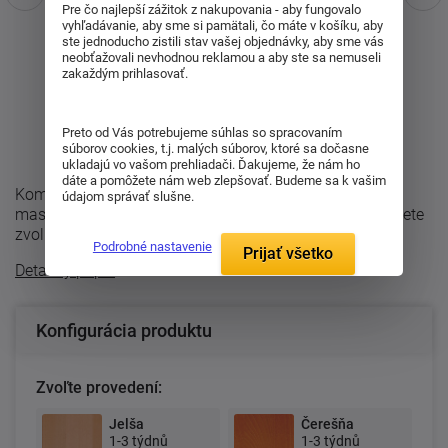
Pre čo najlepší zážitok z nakupovania - aby fungovalo
vyhľadávanie, aby sme si pamätali, čo máte v košíku, aby
ste jednoducho zistili stav vašej objednávky, aby sme vás
neobťažovali nevhodnou reklamou a aby ste sa nemuseli
zakaždým prihlasovať.
Preto od Vás potrebujeme súhlas so spracovaním
súborov cookies, t.j. malých súborov, ktoré sa dočasne
ukladajú vo vašom prehliadači. Ďakujeme, že nám ho
dáte a pomôžete nám web zlepšovať. Budeme sa k vašim
Komoda K 4Z je vyrobená z dubového alebo bukového
údajom správať slušne.
masívu a obsahuje 4 veľké zásuvky. Pri komode si môžete
zvoliť drevené alebo kovové ...
Podrobné nastavenie
Prijať všetko
Detailný popis
Konfigurácia produktu
Zvoľte provedení:
Jelša
Čerešňa
1-3 týdnů
1-3 týdnů