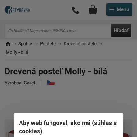
Môj účet
Hľadať
Spálne
Postele
Drevené postele
Molly - bílá
Drevená posteľ Molly - bílá
Výrobca:
Gazel
Aby web fungoval, ako má (súhlas s
cookies)