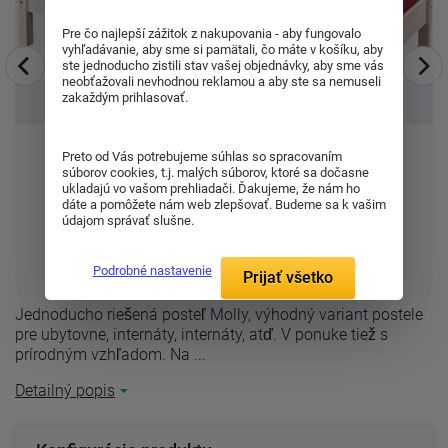
Pre čo najlepší zážitok z nakupovania - aby fungovalo
vyhľadávanie, aby sme si pamätali, čo máte v košíku, aby
ste jednoducho zistili stav vašej objednávky, aby sme vás
neobťažovali nevhodnou reklamou a aby ste sa nemuseli
zakaždým prihlasovať.
Preto od Vás potrebujeme súhlas so spracovaním
súborov cookies, t.j. malých súborov, ktoré sa dočasne
ukladajú vo vašom prehliadači. Ďakujeme, že nám ho
dáte a pomôžete nám web zlepšovať. Budeme sa k vašim
údajom správať slušne.
Podrobné nastavenie
Prijať všetko
Jednoducho riešená posteľ Molly, výhodný variant postele
pre ubytovne, internáty, internáty, atď. V ponuke tiež s
prírodným vzhľadom. Na ...
Detailný popis