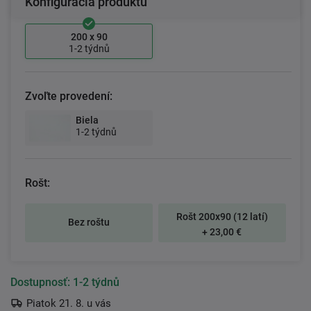
Konfigurácia produktu
200 x 90
1-2 týdnů
Zvoľte provedení:
Biela
1-2 týdnů
Rošt:
Rošt 200x90 (12 latí)
Bez roštu
+ 23,00 €
Dostupnosť:
1-2 týdnů
Piatok 21. 8. u vás