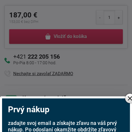
187,00 €
153,00 € bez DPH
Vložiť do košíka
+421
222 205 156
Po-Pia 8:00 - 17:00 hod.
Nechajte si zavolať ZADARMO
Kamenná predajňa
Sme tu pre Vás
Prvý nákup
Doprava ZADARMO
zadajte svoj email a získajte zľavu na váš prvý
Pri nákupe nad 301 Eur
nákup. Po odoslaní okamžite obdržíte zľavový