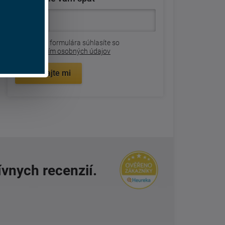
Odoslaním formulára súhlasíte so
spracovaním osobných údajov
Zavolajte mi
ívnych recenzií.