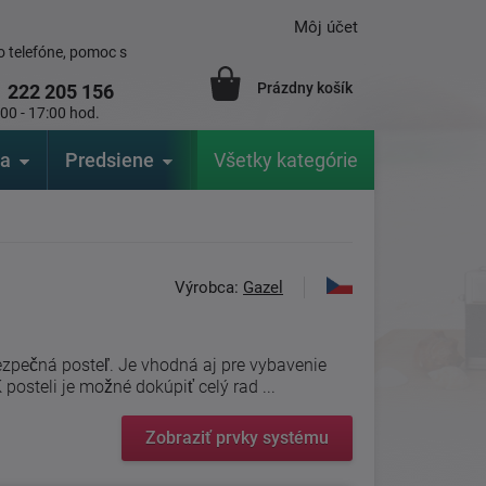
Môj účet
 telefóne, pomoc s
Prázdny košík
1
222 205 156
:00 - 17:00 hod.
ia
Predsiene
Výrobcovia
Všetky kategórie
Záhrada
Výrobca:
Gazel
ezpečná posteľ. Je vhodná aj pre vybavenie
 posteli je možné dokúpiť celý rad ...
Zobraziť prvky systému