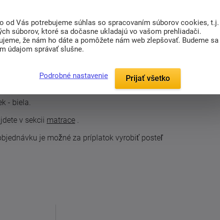
(0)
Súvisiaci tovar (1)
to od Vás potrebujeme súhlas so spracovaním súborov cookies, t.j.
ých súborov, ktoré sa dočasne ukladajú vo vašom prehliadači.
ujeme, že nám ho dáte a pomôžete nám web zlepšovať. Budeme sa
im údajom správať slušne.
vého typu
. K posteli je možné dokúpiť celý rad
le. Jej masívne prevedenie je jednoduché, ale
Podrobné nastavenie
Prijať všetko
stele či v oddelenej podobe.
 - biela.
jdete v sekcii
matrace
.
bjednávku je možné za príplatok vyrobiť posteľ