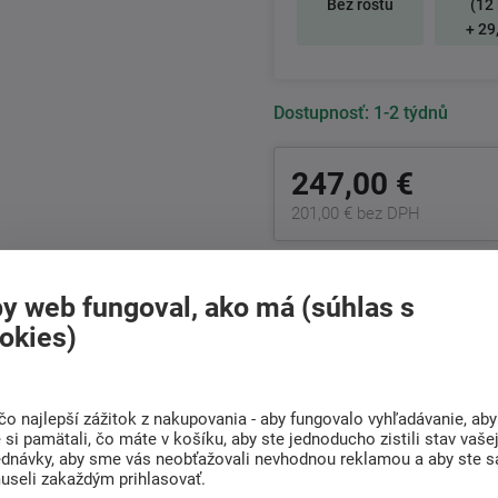
Bez roštu
(12 
+ 29
Dostupnosť:
1-2 týdnů
247,00 €
201,00 € bez DPH
+421
222 205 156
Po-Pia 8:00 - 17:00 hod.
y web fungoval, ako má (súhlas s
okies)
Doprava
Radi poradíme s
ZADARMO
výberom
čo najlepší zážitok z nakupovania - aby fungovalo vyhľadávanie, aby
Pri nákupe nad 301 Eur
Nájdite vhodný matrac
si pamätali, čo máte v košíku, aby ste jednoducho zistili stav vaše
ednávky, aby sme vás neobťažovali nevhodnou reklamou a aby ste s
useli zakaždým prihlasovať.