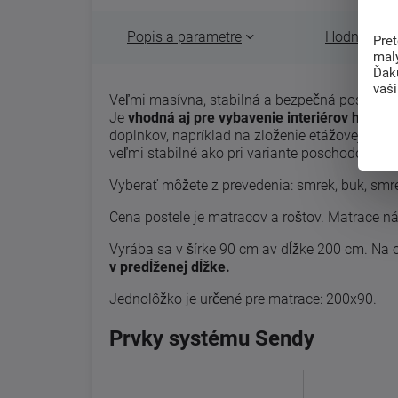
Popis a parametre
Hodnotenie 
Pre
mal
Ďak
vaš
Veľmi masívna, stabilná a bezpečná posteľ.
Je
vhodná aj pre vybavenie interiérov hotelo
doplnkov, napríklad na zloženie etážovej poste
veľmi stabilné ako pri variante poschodovej po
Vyberať môžete z prevedenia: smrek, buk, smrek
Cena postele je matracov a roštov. Matrace ná
Vyrába sa v šírke 90 cm av dĺžke 200 cm.
Na o
v predĺženej dĺžke.
Jednolôžko je určené pre matrace: 200x90.
Prvky systému Sendy