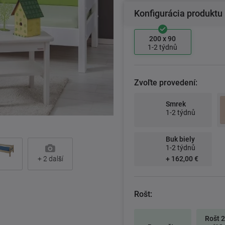
Konfigurácia produktu
200 x 90
1-2 týdnů
Zvoľte provedení:
Smrek
1-2 týdnů
Buk biely
1-2 týdnů
+ 162,00 €
+
2
další
Rošt:
Rošt 