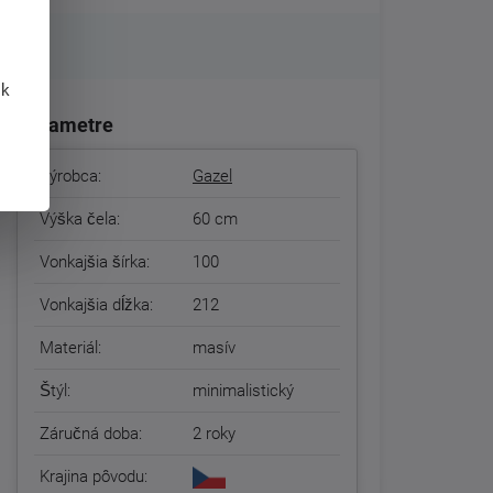
 k
Parametre
Výrobca:
Gazel
Výška čela:
60 cm
Vonkajšia šírka:
100
Vonkajšia dĺžka:
212
Materiál:
masív
Štýl:
minimalistický
Záručná doba:
2 roky
Krajina pôvodu: