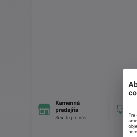
Ab
co
Kamenná
predajňa
Pre 
Sme tu pre Vás
sme 
obj
nem