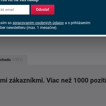
tail
Detail
Odoslať
asím so
spracovaním osobných údajov
a s prihlásením
Postele z masívu
ber newsletteru (max. 1 mesačne).
bchodu
(1331)
imi zákazníkmi. Viac než 1000 pozit