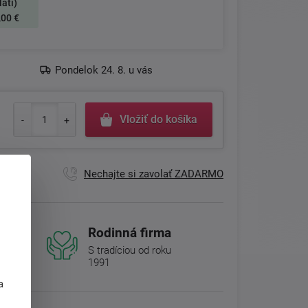
latí)
,00 €
Pondelok 24. 8. u vás
Vložiť do košíka
Nechajte si zavolať ZADARMO
Rodinná firma
S tradíciou od roku
1991
j
a