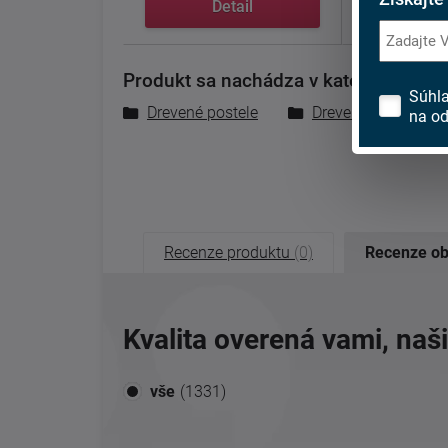
Detail
De
Produkt sa nachádza v kategóriách:
Súhl
Drevené postele
Drevené postele
na od
Recenze produktu
(0)
Recenze o
Kvalita overená vami, naš
vše
(1331)