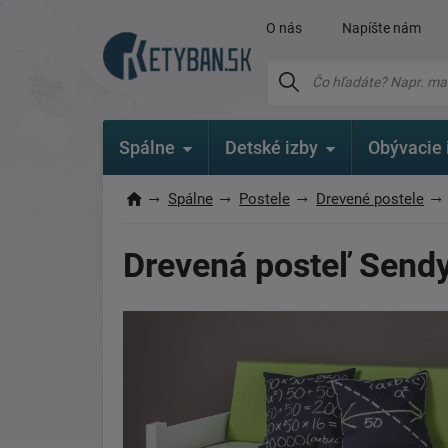
O nás
Napíšte nám
Spálne
Detské izby
Obývacie 
Spálne
Postele
Drevené postele
Drevená posteľ Send