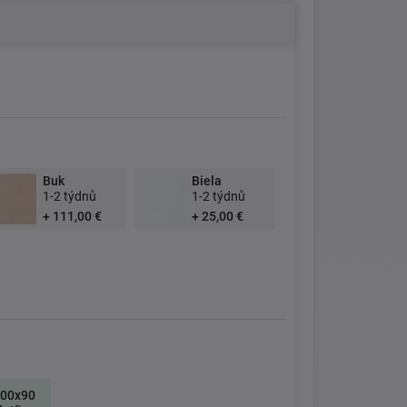
Buk
Biela
1-2 týdnů
1-2 týdnů
+ 111,00 €
+ 25,00 €
200x90