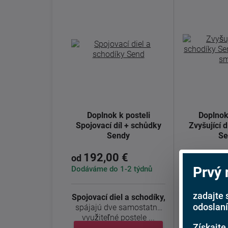
Doplnok k posteli
Doplnok
Spojovací díl + schůdky
Zvyšující 
Sendy
Se
192,00 €
231,0
od
od
Prvý
Dodáváme do 1-2 týdnů
Dodáváme do
zadajte 
Spojovací diel a schodíky,
Zvyšujúci di
odoslaní
spájajú dve samostatne
zvyšuje 
využiteľné postele ...
využiteľnú 
Získajte