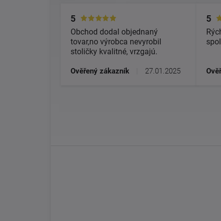
5
5
Obchod dodal objednaný
Rých
tovar,no výrobca nevyrobil
spol
stoličky kvalitné, vrzgajú.
Ověřený zákazník
|
27.01.2025
Ověř