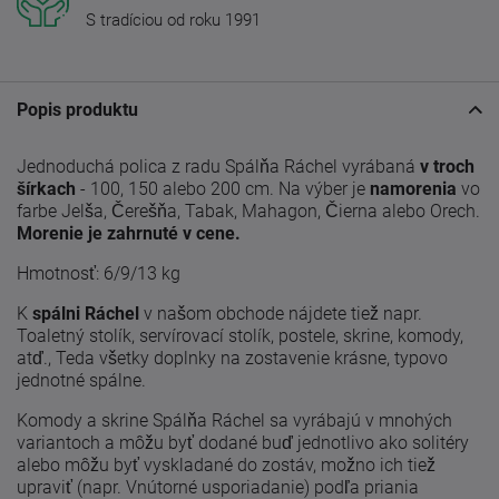
S tradíciou od roku 1991
Popis produktu
Jednoduchá polica z radu Spálňa Ráchel vyrábaná
v troch
šírkach
- 100, 150 alebo 200 cm. Na výber je
namorenia
vo
farbe Jelša, Čerešňa, Tabak, Mahagon, Čierna alebo Orech.
Morenie je zahrnuté v cene.
Hmotnosť: 6/9/13 kg
K
spálni Ráchel
v našom obchode nájdete tiež napr.
Toaletný stolík, servírovací stolík, postele, skrine, komody,
atď., Teda všetky doplnky na zostavenie krásne, typovo
jednotné spálne.
Komody a skrine Spálňa Ráchel sa vyrábajú v mnohých
variantoch a môžu byť dodané buď jednotlivo ako solitéry
alebo môžu byť vyskladané do zostáv, možno ich tiež
upraviť (napr. Vnútorné usporiadanie) podľa priania