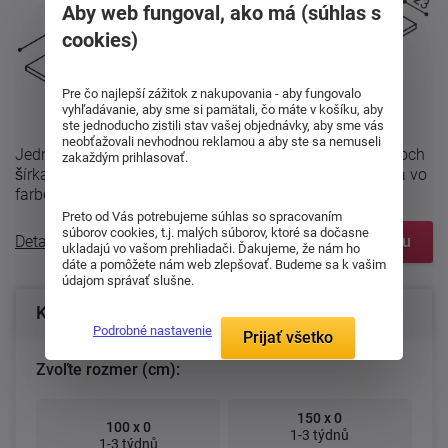
Aby web fungoval, ako má (súhlas s
cookies)
Pre čo najlepší zážitok z nakupovania - aby fungovalo
vyhľadávanie, aby sme si pamätali, čo máte v košíku, aby
ste jednoducho zistili stav vašej objednávky, aby sme vás
neobťažovali nevhodnou reklamou a aby ste sa nemuseli
Jednoduchá polica z radu Spálňa Ráchel vyrábaná v troch
zakaždým prihlasovať.
šírkach - 100, 150 alebo 200 cm. Na výber je namorenia vo
farbe Jelša, Čerešňa, ...
Preto od Vás potrebujeme súhlas so spracovaním
súborov cookies, t.j. malých súborov, ktoré sa dočasne
Detailný popis
Zobraziť prvky systému
ukladajú vo vašom prehliadači. Ďakujeme, že nám ho
dáte a pomôžete nám web zlepšovať. Budeme sa k vašim
údajom správať slušne.
Konfigurácia produktu
Podrobné nastavenie
Prijať všetko
Zvoľte rozmer (cm):
150 x 0
100 x 0
1-3 týdnů
1-3 týdnů