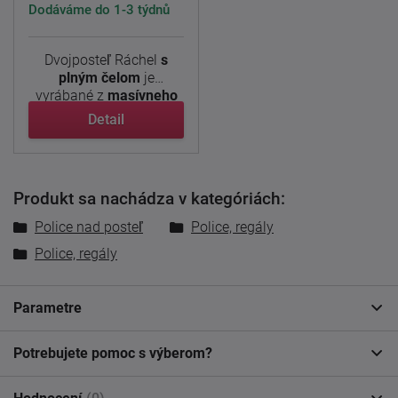
Dodáváme do 1-3 týdnů
Dvojposteľ Ráchel
s
plným čelom
je
vyrábané z
masívneho
dubu a buku
v ...
Detail
Produkt sa nachádza v kategóriách:
Police nad posteľ
Police, regály
Police, regály
Parametre
Potrebujete pomoc s výberom?