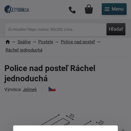
Môj účet
Hľadať
Spálne
Postele
Police nad posteľ
Ráchel jednoduchá
Police nad posteľ Ráchel
jednoduchá
Výrobca:
Jelínek