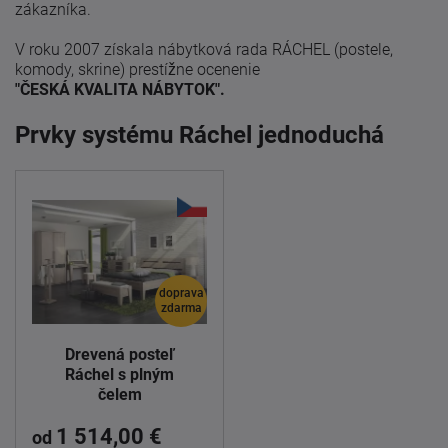
zákazníka.
V roku 2007 získala nábytková rada RÁCHEL (postele,
komody, skrine) prestížne ocenenie
"ČESKÁ KVALITA NÁBYTOK".
Prvky systému Ráchel jednoduchá
doprava
zdarma
Drevená posteľ
Ráchel s plným
čelem
1 514,00 €
od