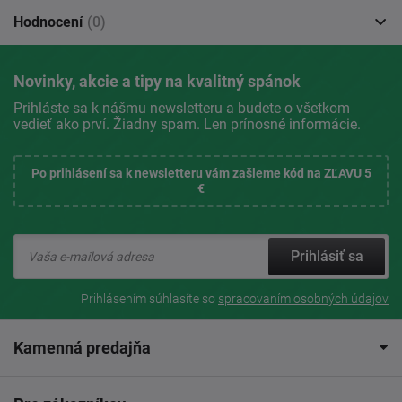
Hodnocení
(0)
Novinky, akcie a tipy na kvalitný spánok
Prihláste sa k nášmu newsletteru a budete o všetkom
vedieť ako prví. Žiadny spam. Len prínosné informácie.
Po prihlásení sa k newsletteru vám zašleme kód na ZĽAVU 5
€
Prihlásiť sa
Prihlásením súhlasíte so
spracovaním osobných údajov
Kamenná predajňa