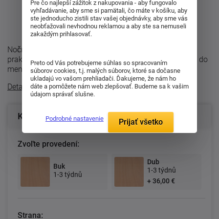
Pre čo najlepší zážitok z nakupovania - aby fungovalo
vyhľadávanie, aby sme si pamätali, čo máte v košíku, aby
ste jednoducho zistili stav vašej objednávky, aby sme vás
neobťažovali nevhodnou reklamou a aby ste sa nemuseli
zakaždým prihlasovať.
Nočné polička k posteliam Gabriela nabo Dalila. Je
praktickou alternatívou miesto nočného stolíka, ideálny do
Preto od Vás potrebujeme súhlas so spracovaním
menších spální, kde je nutné ...
súborov cookies, t.j. malých súborov, ktoré sa dočasne
ukladajú vo vašom prehliadači. Ďakujeme, že nám ho
Detailný popis
dáte a pomôžete nám web zlepšovať. Budeme sa k vašim
údajom správať slušne.
Konfigurácia produktu
Podrobné nastavenie
Prijať všetko
Zvoľte provedení:
Dub
Buk
1-3 týdnů
1-3 týdnů
+ 36,00 €
Strana: