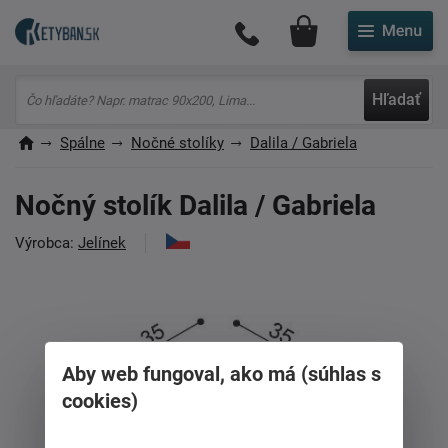
Môj účet
Hľadať
Spálne
Nočné stolíky
Dalila / Gabriela
Nočný stolík Dalila / Gabriela
Výrobca:
Jelínek
Aby web fungoval, ako má (súhlas s
cookies)