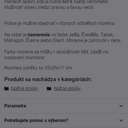
menších spální, kde je nutné šetriť každý centimeter.
Možnosť výberu medzi pravou a ľavou verzií.
Police je možné objednať v rôznych odtieňoch morenia.
Na výber je
namorenia
vo farbe Jelša, Čerešňa. Tabak,
Mahagon, Čierna alebo Orech. Morenie je zahrnuté v cene.
Farby morenie sa môžu v skutočnosti líšiť, záleží na
nastavení monitora!
Rozmery poličky sú 35x35x17 cm.
Produkt sa nachádza v kategóriách:
Nočné stolíky
Nočné stolíky
Parametre
Potrebujete pomoc s výberom?