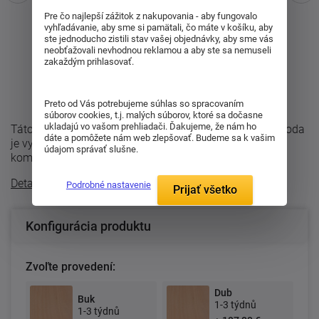
Pre čo najlepší zážitok z nakupovania - aby fungovalo
vyhľadávanie, aby sme si pamätali, čo máte v košíku, aby
ste jednoducho zistili stav vašej objednávky, aby sme vás
neobťažovali nevhodnou reklamou a aby ste sa nemuseli
zakaždým prihlasovať.
Preto od Vás potrebujeme súhlas so spracovaním
súborov cookies, t.j. malých súborov, ktoré sa dočasne
ukladajú vo vašom prehliadači. Ďakujeme, že nám ho
Táto komoda z rady REBEKA má 2 veľké zásuvky. Komoda
dáte a pomôžete nám web zlepšovať. Budeme sa k vašim
je vyrábaná v rozmeroch 49 x 105 x 48 cm. Zásuvky u
údajom správať slušne.
komôd sú vybavené pneumatickými ...
Detailný popis
Podrobné nastavenie
Prijať všetko
Konfigurácia produktu
Zvoľte provedení:
Dub
Buk
1-3 týdnů
1-3 týdnů