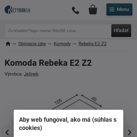
Môj účet
Hľadať
Obývacie izby
Komody
Rebeka E2 Z2
Komoda Rebeka E2 Z2
Výrobca:
Jelínek
Aby web fungoval, ako má (súhlas s
cookies)