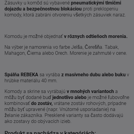
Zásuvky u komôd sú vybavené
pneumatickými tlmičmi
dojazdu a bezpečnostnou blokáciou
proti preklopeniu
komody, ktorá zabráni otvoreniu všetkých zásuviek naraz.
Komodu je možné objednať
v rôznych odtieňoch morenia.
Na výber je namorenia vo farbe Jelša, Čerešňa. Tabak,
Mahagon, Čierna alebo Orech. Morenie je zahrnuté v cene.
Spálňa
REBEKA
sa vyrába
z masívneho dubu alebo buku
v
hrúbke materiálu 40 mm.
Komody a skrine sa vyrábajú
v mnohých variantoch
a
môžu byť dodané buď
jednotlivo alebo
je možné ľubovoľne
kombinovať
do zostáv,
vrátane zostáv rohových, prípadne
môžu byť upravené (napr. Vnútorné usporiadanie) na
želanie zákazníka. Presklené varianty sa často dodávajú
ako zostavy do obývacích izieb.
Produkt sa nachádza v kategóriách: