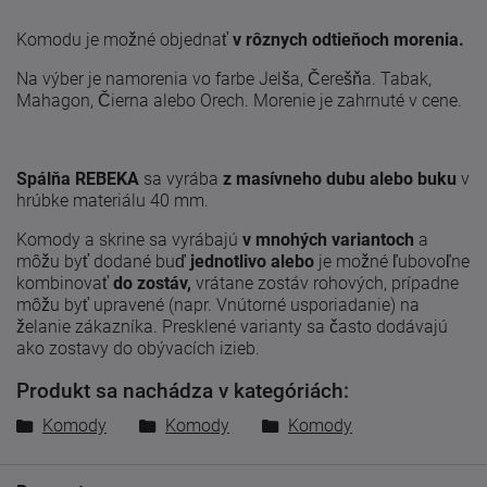
Komodu je možné objednať
v rôznych odtieňoch morenia.
Na výber je namorenia vo farbe Jelša, Čerešňa. Tabak,
Mahagon, Čierna alebo Orech. Morenie je zahrnuté v cene.
Spálňa
REBEKA
sa vyrába
z masívneho dubu alebo buku
v
hrúbke materiálu 40 mm.
Komody a skrine sa vyrábajú
v mnohých variantoch
a
môžu byť dodané buď
jednotlivo alebo
je možné ľubovoľne
kombinovať
do zostáv,
vrátane zostáv rohových, prípadne
môžu byť upravené (napr. Vnútorné usporiadanie) na
želanie zákazníka. Presklené varianty sa často dodávajú
ako zostavy do obývacích izieb.
Produkt sa nachádza v kategóriách:
Komody
Komody
Komody