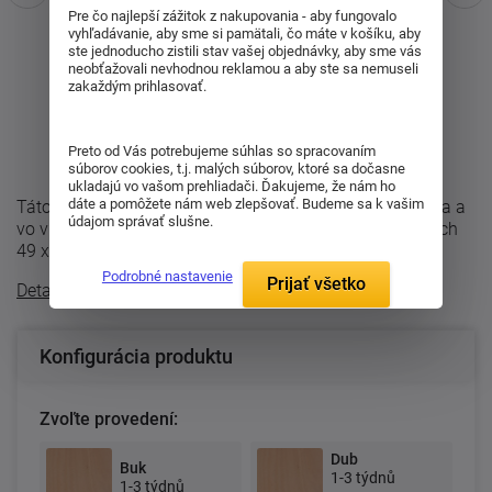
Pre čo najlepší zážitok z nakupovania - aby fungovalo
vyhľadávanie, aby sme si pamätali, čo máte v košíku, aby
ste jednoducho zistili stav vašej objednávky, aby sme vás
neobťažovali nevhodnou reklamou a aby ste sa nemuseli
zakaždým prihlasovať.
Preto od Vás potrebujeme súhlas so spracovaním
súborov cookies, t.j. malých súborov, ktoré sa dočasne
ukladajú vo vašom prehliadači. Ďakujeme, že nám ho
dáte a pomôžete nám web zlepšovať. Budeme sa k vašim
Táto praktická komoda z rady REBEKA má dvoje dvierka a
údajom správať slušne.
vo vnútri sú dve police. Komoda je vyrábaná v rozmeroch
49 x 105 x 90 cm. Komodu ...
Podrobné nastavenie
Prijať všetko
Detailný popis
Konfigurácia produktu
Zvoľte provedení:
Dub
Buk
1-3 týdnů
1-3 týdnů