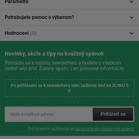
Parametre
Potrebujete pomoc s výberom?
Hodnocení
(0)
Novinky, akcie a tipy na kvalitný spánok
Prihláste sa k nášmu newsletteru a budete o všetkom
vedieť ako prví. Žiadny spam. Len prínosné informácie.
Po prihlásení sa k newsletteru vám zašleme kód na ZĽAVU 5
€
Prihlásiť sa
Prihlásením súhlasíte so
spracovaním osobných údajov