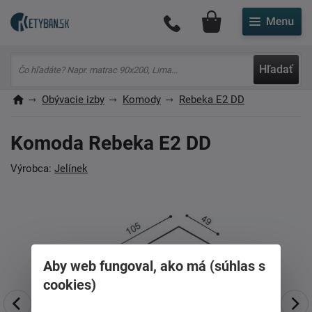
Môj účet
Hľadať
Obývacie izby
Komody
Rebeka E2 DD
Komoda Rebeka E2 DD
Výrobca:
Jelínek
Aby web fungoval, ako má (súhlas s
cookies)