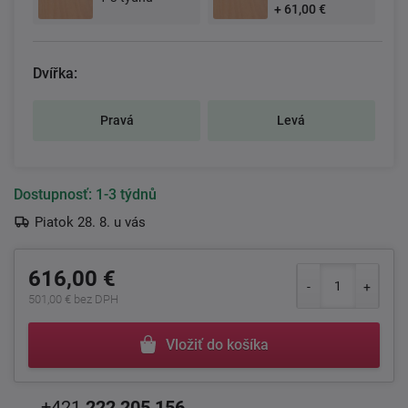
+ 61,00 €
Dvířka:
Pravá
Levá
Dostupnosť:
1-3 týdnů
Piatok 28. 8. u vás
616,00 €
501,00 € bez DPH
Vložiť do košíka
+421
222 205 156