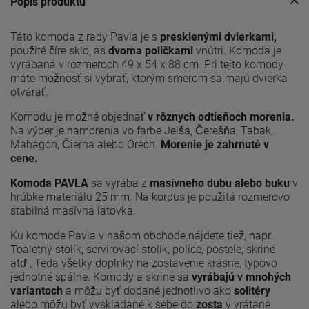
Popis produktu
Táto komoda z rady Pavla je s
presklenými dvierkami,
použité číre sklo, as
dvoma poličkami
vnútri. Komoda je
vyrábaná v rozmeroch 49 x 54 x 88 cm. Pri tejto komody
máte možnosť si vybrať, ktorým smerom sa majú dvierka
otvárať.
Komodu je možné objednať
v rôznych odtieňoch morenia.
Na výber je namorenia vo farbe Jelša, Čerešňa, Tabak,
Mahagon, Čierna alebo Orech.
Morenie je zahrnuté v
cene.
Komoda PAVLA
sa vyrába z
masívneho dubu alebo buku
v
hrúbke materiálu 25 mm. Na korpus je použitá rozmerovo
stabilná masívna latovka.
Ku komode Pavla v našom obchode nájdete tiež, napr.
Toaletný stolík, servírovací stolík, police, postele, skrine
atď., Teda všetky doplnky na zostavenie krásne, typovo
jednotné spálne. Komody a skrine sa
vyrábajú v mnohých
variantoch
a môžu byť dodané jednotlivo ako
solitéry
alebo môžu byť vyskladané k sebe do
zosta
v vrátane