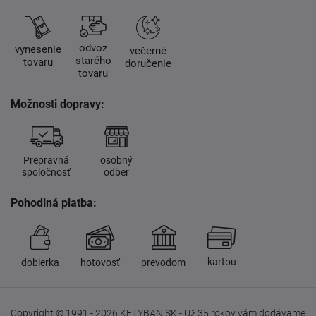
odvoz
vynesenie
večerné
starého
tovaru
doručenie
tovaru
Možnosti dopravy:
Prepravná
osobný
spoločnosť
odber
Pohodlná platba:
kartou
dobierka
hotovosť
prevodom
Copyright © 1991 - 2026 KETYBAN.SK - Už 35 rokov vám dodávame