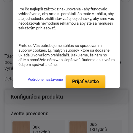
Pre čo najlepší zážitok z nakupovania - aby fungovalo
vyhľadávanie, aby sme si pamätali, čo máte v košíku, aby
ste jednoducho zistili stav vašej objednávky, aby sme vás
neobťažovali nevhodnou reklamou a aby ste sa nemuseli
zakaždým prihlasovať.
Preto od Vás potrebujeme súhlas so spracovaním
súborov cookies, t.j. malých súborov, ktoré sa dočasne
ukladajú vo vašom prehliadači. Ďakujeme, že nám ho
Táto komoda z rady Pavla je s presklenými dvierkami,
dáte a pomôžete nám web zlepšovať. Budeme sa k vašim
použité číre sklo, as dvoma poličkami vnútri. Komoda je
údajom správať slušne.
vyrábaná v rozmeroch 49 x 54 x ...
Detailný popis
Podrobné nastavenie
Prijať všetko
Konfigurácia produktu
Zvoľte provedení:
Dub
Buk
1-3 týdnů
1-3 týdnů