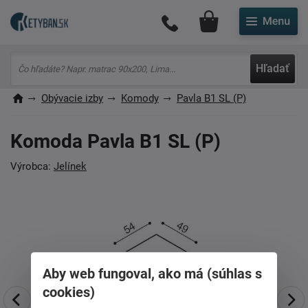
Môj účet
Hľadať
Obývacie izby
Komody
Pavla B1 SL (P)
Komoda Pavla B1 SL (P)
Výrobca:
Jelínek
Aby web fungoval, ako má (súhlas s
cookies)