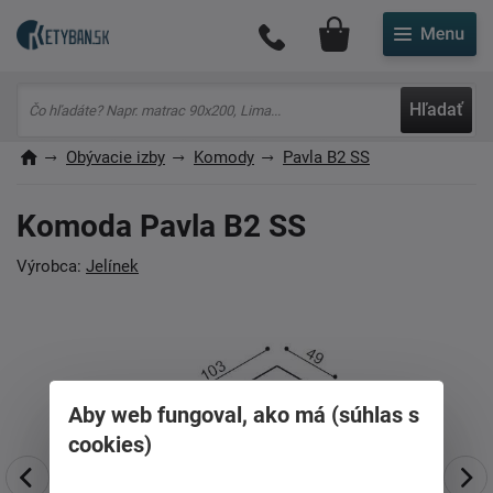
Môj účet
Hľadať
Obývacie izby
Komody
Pavla B2 SS
Komoda Pavla B2 SS
Výrobca:
Jelínek
Aby web fungoval, ako má (súhlas s
cookies)