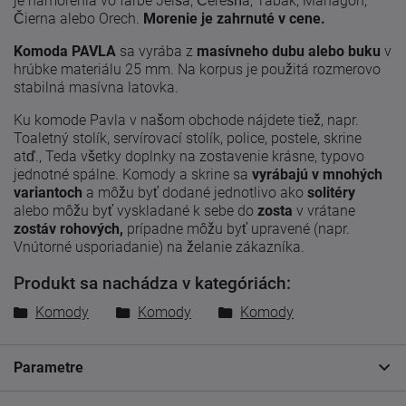
je namorenia vo farbe Jelša, Čerešňa, Tabak, Mahagon,
Čierna alebo Orech.
Morenie je zahrnuté v cene.
Komoda PAVLA
sa vyrába z
masívneho dubu alebo buku
v
hrúbke materiálu 25 mm. Na korpus je použitá rozmerovo
stabilná masívna latovka.
Ku komode Pavla v našom obchode nájdete tiež, napr.
Toaletný stolík, servírovací stolík, police, postele, skrine
atď., Teda všetky doplnky na zostavenie krásne, typovo
jednotné spálne. Komody a skrine sa
vyrábajú v mnohých
variantoch
a môžu byť dodané jednotlivo ako
solitéry
alebo môžu byť vyskladané k sebe do
zosta
v vrátane
zostáv rohových,
prípadne môžu byť upravené (napr.
Vnútorné usporiadanie) na želanie zákazníka.
Produkt sa nachádza v kategóriách:
Komody
Komody
Komody
Parametre