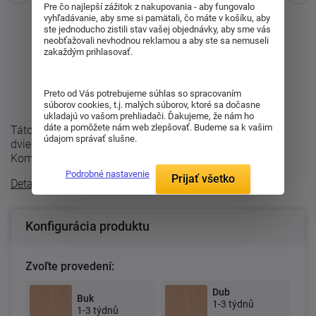
Pre čo najlepší zážitok z nakupovania - aby fungovalo
vyhľadávanie, aby sme si pamätali, čo máte v košíku, aby
ste jednoducho zistili stav vašej objednávky, aby sme vás
neobťažovali nevhodnou reklamou a aby ste sa nemuseli
zakaždým prihlasovať.
Preto od Vás potrebujeme súhlas so spracovaním
súborov cookies, t.j. malých súborov, ktoré sa dočasne
ukladajú vo vašom prehliadači. Ďakujeme, že nám ho
dáte a pomôžete nám web zlepšovať. Budeme sa k vašim
Táto praktická komoda z rady Pavla je s 2 presklenými
údajom správať slušne.
dvierkami, použité číre sklo, as dvoma poličkami vnútri.
Komoda je vyrábaná v ...
Podrobné nastavenie
Prijať všetko
Detailný popis
Konfigurácia produktu
Zvoľte provedení:
Dub
Buk
1-3 týdnů
1-3 týdnů