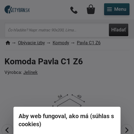
Môj účet
Hľadať
Obývacie izby
Komody
Pavla C1 Z6
Komoda Pavla C1 Z6
Výrobca:
Jelínek
Aby web fungoval, ako má (súhlas s
cookies)