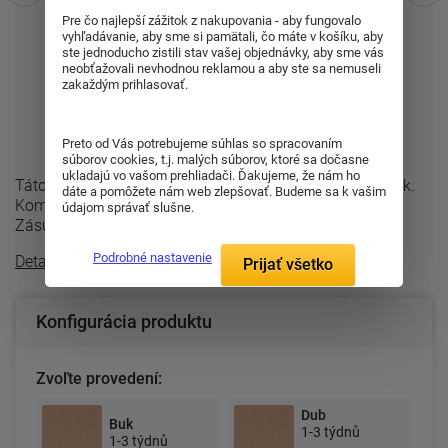
Pre čo najlepší zážitok z nakupovania - aby fungovalo
vyhľadávanie, aby sme si pamätali, čo máte v košíku, aby
ste jednoducho zistili stav vašej objednávky, aby sme vás
neobťažovali nevhodnou reklamou a aby ste sa nemuseli
zakaždým prihlasovať.
Preto od Vás potrebujeme súhlas so spracovaním
súborov cookies, t.j. malých súborov, ktoré sa dočasne
ukladajú vo vašom prehliadači. Ďakujeme, že nám ho
Táto vyššia komoda z rady Pavla má 6 malých zásuviek.
dáte a pomôžete nám web zlepšovať. Budeme sa k vašim
Komoda je vyrábaná v rozmeroch 49 x 54 x 128 cm.
údajom správať slušne.
Zásuvky u komôd sú vybavené ...
Podrobné nastavenie
Detailný popis
Prijať všetko
Konfigurácia produktu
Zvoľte provedení:
Dub
Buk
1-3 týdnů
1-3 týdnů