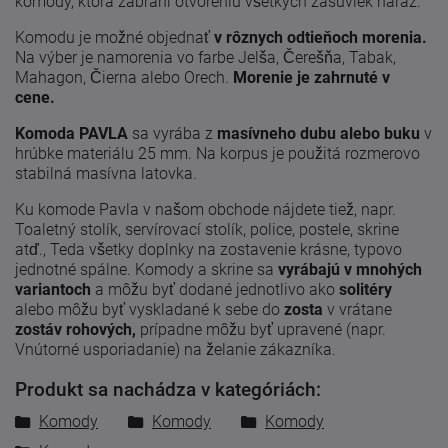
komody, ktorá zabráni otvoreniu všetkých zásuviek naraz.
Komodu je možné objednať
v rôznych odtieňoch morenia.
Na výber je namorenia vo farbe Jelša, Čerešňa, Tabak,
Mahagon, Čierna alebo Orech.
Morenie je zahrnuté v
cene.
Komoda PAVLA
sa vyrába z
masívneho dubu alebo buku
v
hrúbke materiálu 25 mm. Na korpus je použitá rozmerovo
stabilná masívna latovka.
Ku komode Pavla v našom obchode nájdete tiež, napr.
Toaletný stolík, servírovací stolík, police, postele, skrine
atď., Teda všetky doplnky na zostavenie krásne, typovo
jednotné spálne. Komody a skrine sa
vyrábajú v mnohých
variantoch
a môžu byť dodané jednotlivo ako
solitéry
alebo môžu byť vyskladané k sebe do
zosta
v vrátane
zostáv rohových,
prípadne môžu byť upravené (napr.
Vnútorné usporiadanie) na želanie zákazníka.
Produkt sa nachádza v kategóriách:
Komody
Komody
Komody