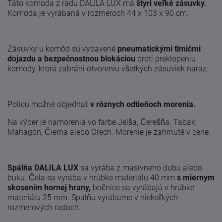
Táto komoda z radu DALILA LUX má
štyri veľké zásuvky.
Komoda je vyrábaná v rozmeroch 44 x 103 x 90 cm.
Zásuvky u komôd sú vybavené
pneumatickými tlmičmi
dojazdu a bezpečnostnou blokáciou
proti preklopeniu
komody, ktorá zabráni otvoreniu všetkých zásuviek naraz.
Policu možné objednať
v rôznych odtieňoch morenia.
Na výber je namorenia vo farbe Jelša, Čerešňa. Tabak,
Mahagon, Čierna alebo Orech. Morenie je zahrnuté v cene.
Spálňa DALILA LUX
sa vyrába z masívneho dubu alebo
buku. Čela sa vyrába v hrúbke materiálu 40 mm
s miernym
skosením hornej hrany,
bočnice sa vyrábajú v hrúbke
materiálu 25 mm. Spálňu vyrábame v niekoľkých
rozmerových radoch.