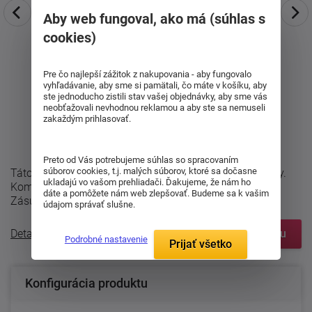
Aby web fungoval, ako má (súhlas s
cookies)
Pre čo najlepší zážitok z nakupovania - aby fungovalo
vyhľadávanie, aby sme si pamätali, čo máte v košíku, aby
ste jednoducho zistili stav vašej objednávky, aby sme vás
neobťažovali nevhodnou reklamou a aby ste sa nemuseli
zakaždým prihlasovať.
Preto od Vás potrebujeme súhlas so spracovaním
súborov cookies, t.j. malých súborov, ktoré sa dočasne
Táto komoda z radu DALILA LUX má štyri veľké zásuvky.
ukladajú vo vašom prehliadači. Ďakujeme, že nám ho
Komoda je vyrábaná v rozmeroch 44 x 103 x 90 cm.
dáte a pomôžete nám web zlepšovať. Budeme sa k vašim
Zásuvky u komôd sú vybavené ...
údajom správať slušne.
Detailný popis
Zobraziť prvky systému
Podrobné nastavenie
Prijať všetko
Konfigurácia produktu