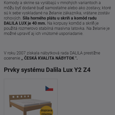
Komody a skrine sa vyrábajú v mnohých variantoch a
môžu byť dodané buď samostatne alebo ako zostavy, ktoré
sú k sebe vyskladané na želanie zákazníka, vrátane zostáv
rohových.
Sila horného plátu u skríň a komôd radu
DALILA LUX je 40 mm.
Na korpusy komôd a skríň je
použitá rozmerovo stabilná masívna latovka. Na želanie je
možné upraviť aj ich vnútorné usporiadanie.
V roku 2007 získala nábytková rada DALILA prestížne
ocenenie
,, ČESKÁ KVALITA NÁBYTOK ".
Prvky systému Dalila Lux Y2 Z4
doprava
zdarma