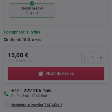
Sloník béžový
1. týdne
Dostupnosť:
1. týdne
Utorok 18. 8. u vás
15,00 €
13,00 € bez DPH
Vložiť do košíka
+421
222 205 156
Po-Pia 8:00 - 17:00 hod.
Nechajte si zavolať ZADARMO