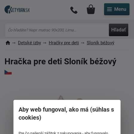
Môj účet
Hľadať
Detské izby
Hračky pre deti
Sloník béžový
Hračka pre deti Sloník béžový
Aby web fungoval, ako má (súhlas s
cookies)
Pre čo najlepší zážitok z nakupovania - aby fungovalo