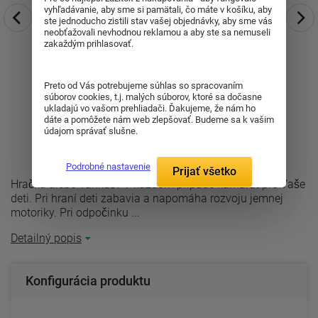
vyhľadávanie, aby sme si pamätali, čo máte v košíku, aby
ste jednoducho zistili stav vašej objednávky, aby sme vás
neobťažovali nevhodnou reklamou a aby ste sa nemuseli
zakaždým prihlasovať.
Preto od Vás potrebujeme súhlas so spracovaním
súborov cookies, t.j. malých súborov, ktoré sa dočasne
ukladajú vo vašom prehliadači. Ďakujeme, že nám ho
dáte a pomôžete nám web zlepšovať. Budeme sa k vašim
údajom správať slušne.
Podrobné nastavenie
Prijať všetko
Hračka alebo vankúš? V každom prípade kamarát pre Vaše
deti. Pri hraní deti zabavia a napomáha rozvoju jemnej
motoriky. Pri odpočinku ...
Detailný popis
Konfigurácia produktu