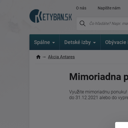
O nás
Napíšte nám
Spálne
Detské izby
Obývacie 
Akcia Antares
Mimoriadna p
Využite mimoriadnu ponuku! 
do 31.12.2021 alebo do vypr