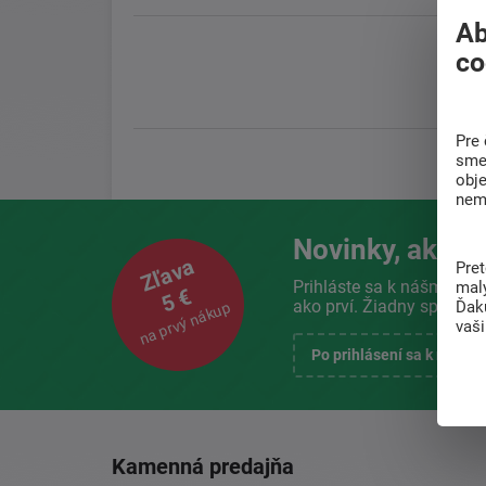
Ab
co
Pre 
sme 
obj
nem
Novinky, akcie 
Zľava
Pre
Prihláste sa k nášmu new
mal
5 €
ako prví. Žiadny spam. L
Ďak
na prvý nákup
vaš
Po prihlásení sa k newsl
Kamenná predajňa