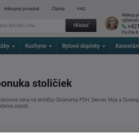
Nákupný poriadok
Články
FAQ
Nákup po
výberom
Hľadať
+42
Po-Pia 8
izby
Kuchyne
Bytové doplnky
Kancelár
onuka stoličiek
Akciová cena na stoličky Oklahoma PDH, Denver, Mija a Durango
edania zásob.