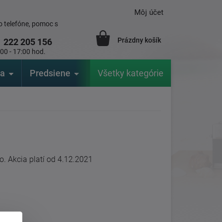
Môj účet
 telefóne, pomoc s
Prázdny košík
1
222 205 156
:00 - 17:00 hod.
ia
Predsiene
Výrobcovia
Všetky kategórie
Záhrada
. Akcia platí od 4.12.2021