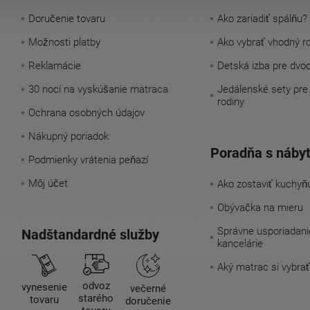
Doručenie tovaru
Ako zariadiť spálňu?
Možnosti platby
Ako vybrať vhodný r
Reklamácie
Detská izba pre dvo
30 nocí na vyskúšanie matraca
Jedálenské sety pre
rodiny
Ochrana osobných údajov
Nákupný poriadok
Poradňa s náby
Podmienky vrátenia peňazí
Môj účet
Ako zostaviť kuchyň
Obývačka na mieru
Správne usporiadani
Nadštandardné služby
kancelárie
Aký matrac si vybrať
odvoz
vynesenie
večerné
starého
tovaru
doručenie