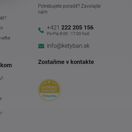
Potrebujete poradiť? Zavolajte
nám
ošt?
+421
222 205 156
ch
Po-Pia 8:00 - 17:00 hod.
 veľké
info@ketyban.sk
Zostaňme v kontakte
tkom
u?
e
?