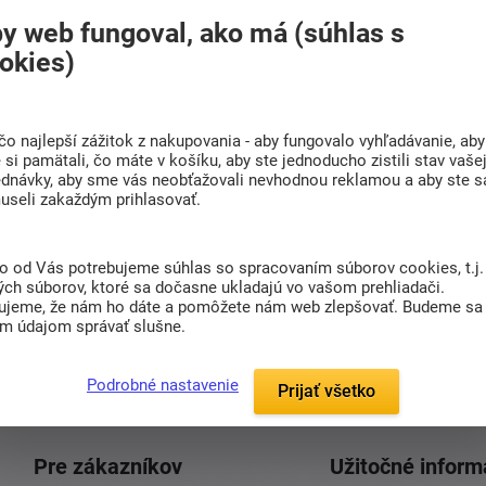
Líbil se vám článek? Sdílejte ho s přáteli
y web fungoval, ako má (súhlas s
okies)
čo najlepší zážitok z nakupovania - aby fungovalo vyhľadávanie, aby
si pamätali, čo máte v košíku, aby ste jednoducho zistili stav vaše
ednávky, aby sme vás neobťažovali nevhodnou reklamou a aby ste s
useli zakaždým prihlasovať.
a tipy na kvalitný spánok
to od Vás potrebujeme súhlas so spracovaním súborov cookies, t.j.
sletteru a budete o všetkom vedieť
ých súborov, ktoré sa dočasne ukladajú vo vašom prehliadači.
en prínosné informácie.
ujeme, že nám ho dáte a pomôžete nám web zlepšovať. Budeme sa
im údajom správať slušne.
etteru vám zašleme kód na ZĽAVU 5 €
Podrobné nastavenie
Prijať všetko
Pre zákazníkov
Užitočné inform