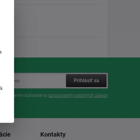
j
a
Prihlásiť sa
 k
Prihlásením súhlasíte so
spracovaním osobných údajov
ácie
Kontakty