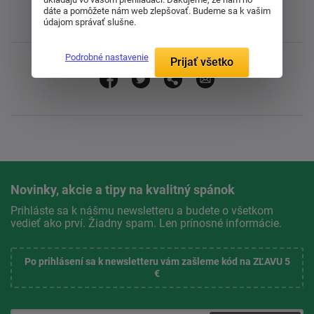
dáte a pomôžete nám web zlepšovať. Budeme sa k vašim
údajom správať slušne.
Líbil se vám článek? Sdílejte ho s přáteli
Podrobné nastavenie
Prijať všetko
Novinky, akcie a tipy na kvalitný spánok
Prihláste sa k nášmu newsletteru a budete o všetkom
vedieť ako prví. Žiadny spam. Len prínosné informácie.
Po prihlásení sa k newsletteru vám zašleme kód na ZĽAVU 5
€