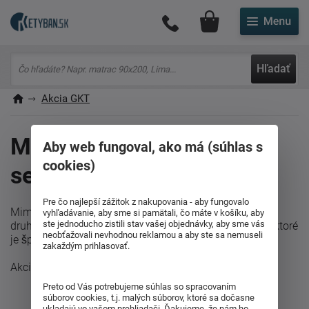
Môj účet
Hľadať
Akcia GKT
Mimoriadna akcia na
Aby web fungoval, ako má (súhlas s
cookies)
sedacie súpravy
Pre čo najlepší zážitok z nakupovania - aby fungovalo
Mimoriadna akcia so zľavou až 205% platí na vybrané
vyhľadávanie, aby sme si pamätali, čo máte v košíku, aby
ste jednoducho zistili stav vašej objednávky, aby sme vás
druhy sedacích súprav v rôznych poťahových látkach, ktoré
neobťažovali nevhodnou reklamou a aby ste sa nemuseli
je špecifikované u detaile produktu.
zakaždým prihlasovať.
Akcia platí do 15.11.2015.
Preto od Vás potrebujeme súhlas so spracovaním
súborov cookies, t.j. malých súborov, ktoré sa dočasne
ukladajú vo vašom prehliadači. Ďakujeme, že nám ho