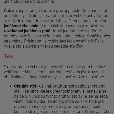
pre stolovanie určite oceníte.
Ďalším aspektom je samozrejme aj priestor, kde bude stôl
umiestnený. Ideálne je mať dostatočne veľkú kuchyňu, kde
si môžete dopriať luxus v podobe veľkého a priestranného
jedálenského stola
. V menších kuchyniach je možné zvoliť
rozkladací jedálenský stôl
, ktorý jednoducho v prípade
potreby rozložíte a umožníte tak pohostenie pre väčší počet
stravníkov. Príkladom je
rozkladací jedálenský stôl Peru
.
Výška stola súvisí s výškou sedadla stoličky.
Tvar
S ohľadom na veľkosť jedálenského kúta je potrebné tiež
voliť tvar jedálenského stola. Najpredávanejšími sa stali
obdĺžnikové a štvorcové stoly, zakúpiť možno aj okrúhle:
Okrúhly stôl
- už kráľ Artuš uprednostňoval okrúhly
stôl, kde nikto nie je uprednostňovaný a nestavia sa
na čelo. Výhodou týchto druhov stolov je, že na seba
všetci dobre vidia. Tento typ stola sa skôr hodí pre
otvorené priestory, pretože vyžaduje väčší priestor,
kde nie ste nijako obmedzení miestom. Kruhový stôl s