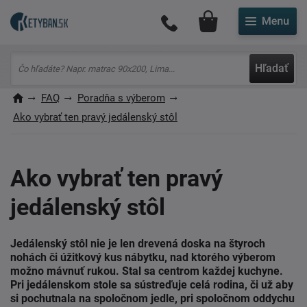
Môj účet
Hľadať
FAQ
Poradňa s výberom
Ako vybrať ten pravý jedálenský stôl
Ako vybrať ten pravý
jedálenský stôl
Jedálenský stôl nie je len drevená doska na štyroch
nohách či úžitkový kus nábytku, nad ktorého výberom
možno mávnuť rukou. Stal sa centrom každej kuchyne.
Pri jedálenskom stole sa sústreďuje celá rodina, či už aby
si pochutnala na spoločnom jedle, pri spoločnom oddychu