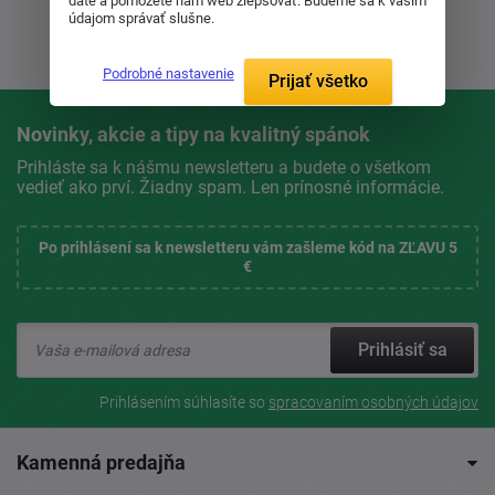
dáte a pomôžete nám web zlepšovať. Budeme sa k vašim
údajom správať slušne.
Podrobné nastavenie
Prijať všetko
Novinky, akcie a tipy na kvalitný spánok
Prihláste sa k nášmu newsletteru a budete o všetkom
vedieť ako prví. Žiadny spam. Len prínosné informácie.
Po prihlásení sa k newsletteru vám zašleme kód na ZĽAVU 5
€
Prihlásiť sa
Prihlásením súhlasíte so
spracovaním osobných údajov
Kamenná predajňa