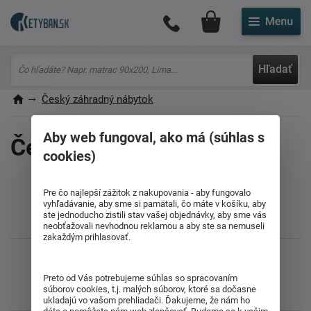
Môj účet
Hľadať
Český záhradný nábytok
Aby web fungoval, ako má (súhlas s
Český záhradný nábytok
cookies)
Pre čo najlepší zážitok z nakupovania - aby fungovalo
vyhľadávanie, aby sme si pamätali, čo máte v košíku, aby
ste jednoducho zistili stav vašej objednávky, aby sme vás
neobťažovali nevhodnou reklamou a aby ste sa nemuseli
Líbil se vám článek? Sdílejte ho s přáteli
zakaždým prihlasovať.
Preto od Vás potrebujeme súhlas so spracovaním
súborov cookies, t.j. malých súborov, ktoré sa dočasne
ukladajú vo vašom prehliadači. Ďakujeme, že nám ho