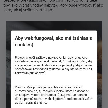
bezpečný pre vašich štvornohých miláčikov. Tu nájdete
tipy, ako vybrať vhodný nábytok, ktorý bude vyhovovať ako
vám, tak aj vašim zvieratkám.
Aby web fungoval, ako má (súhlas s
cookies)
Pre čo najlepší zážitok z nakupovania - aby fungovalo
vyhľadávanie, aby sme si pamätali, čo máte v košíku, aby
ste jednoducho zistili stav vašej objednávky, aby sme vás
neobťažovali nevhodnou reklamou a aby ste sa nemuseli
zakaždým prihlasovať.
Preto od Vás potrebujeme súhlas so spracovaním
súborov cookies, t.j. malých súborov, ktoré sa dočasne
ukladajú vo vašom prehliadači. Ďakujeme, že nám ho
dáte a pomôžete nám web zlepšovať. Budeme sa k vašim
údajom správať slušne.