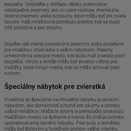
bezpečia. Odstráňte z dohľadu všetky potenciálne
nebezpečné predmety, ako sú ostré nástroje, chemikálie,
drobné predmety alebo potraviny, ktoré môžu byť pre zviera
toxické. Vaši miláčikovia potrebujú priestor, kde sa budú
cítiť pohodlne a bez strachu.
Doplňte váš interiér pohodlnými pelechmi alebo posteľami
pre miláčikov, ktoré ladia s vaším nábytkom. Pelechy
umiestnite na pokojné miesta, kde budú mať zvieratá pocit
bezpečia. Úkryty a skrýše môžu byť skvelou voľbou pre
mačičky, ktoré milujú miesta, kde sa môžu schovať pred
ruchom.
Špeciálny nábytok pre zvieratká
Investícia do špeciálne navrhnutého nábytku je skvelým
nápadom, ako domácnosť zútulniť pre záujmy a potreby
vašich miláčikov. Mačacie stromy a preliezačky poskytujú
mačičkám miesto na šplhanie a hranie, čo znižuje potrebu
opotrebovávania daného nábytku. Psie búdy a domčeky
môžu byť štýlovým a funkčným prvkom vášho interiéru.