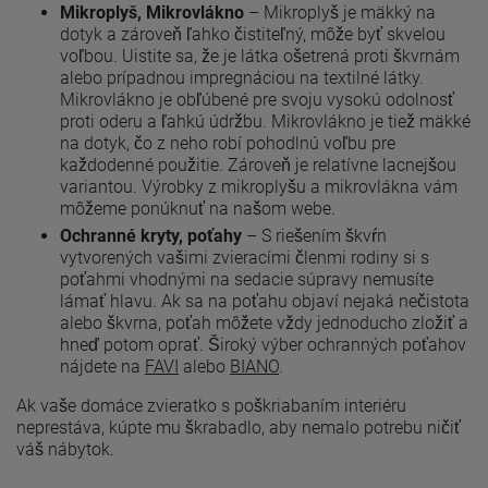
Mikroplyš, Mikrovlákno
– Mikroplyš je mäkký na
dotyk a zároveň ľahko čistiteľný, môže byť skvelou
voľbou. Uistite sa, že je látka ošetrená proti škvrnám
alebo prípadnou impregnáciou na textilné látky.
Mikrovlákno je obľúbené pre svoju vysokú odolnosť
proti oderu a ľahkú údržbu. Mikrovlákno je tiež mäkké
na dotyk, čo z neho robí pohodlnú voľbu pre
každodenné použitie. Zároveň je relatívne lacnejšou
variantou. Výrobky z mikroplyšu a mikrovlákna vám
môžeme ponúknuť na našom webe.
Ochranné kryty, poťahy
– S riešením škvŕn
vytvorených vašimi zvieracími členmi rodiny si s
poťahmi vhodnými na sedacie súpravy nemusíte
lámať hlavu. Ak sa na poťahu objaví nejaká nečistota
alebo škvrna, poťah môžete vždy jednoducho zložiť a
hneď potom oprať. Široký výber ochranných poťahov
nájdete na
FAVI
alebo
BIANO
.
Ak vaše domáce zvieratko s poškriabaním interiéru
neprestáva, kúpte mu škrabadlo, aby nemalo potrebu ničiť
váš nábytok.