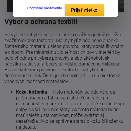
Podrobné nastavenie
Prijať všetko
Výber a ochrana textílií
Pri výbere nábytku so psom alebo mačkou je tiež dôležité
zvážiť niekoľko faktorov. Mal by byť z odolného a ľahko
čistiteľného materiálu alebo povrchu, ktorý odolá škvrnám
a chlpom. Pre minimálnu viditeľnosť chlpov v interiéri by
bolo vhodné pri výbere pohovky alebo akéhokoľvek
nábytku riadiť sa farbou srsti vášho domáceho miláčika.
Hlavné kritérium pri výbere textilného nábytku do
domácnosti s miláčikmi je ich odolnosť. Tu sú niektoré z
vhodných možností materiálov:
Koža, koženka
– Tieto materiály sú odolné proti
poškriabaniu a ľahko sa čistia. Sú ideálne pre
domácnosti s mačkami aj psami, pretože odpudzujú
chlpy a všelijaké nečistoty. Ak tento materiál bude
mať náležitú starostlivosť, môže vydržať aj
desaťročia. Ako sa správne starať o kožu či koženku
nájdete
tu
.