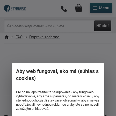
Môj účet
Hľadať
FAQ
Doprava zadarmo
Páčil sa vám článok? Zdieľajte ho s
Aby web fungoval, ako má (súhlas s
priateľmi
cookies)
Pre čo najlepší zážitok z nakupovania - aby fungovalo
vyhľadávanie, aby sme si pamätali, čo máte v košíku, aby
ste jednoducho zistili stav vašej objednávky, aby sme vás
neobťažovali nevhodnou reklamou a aby ste sa nemuseli
zakaždým prihlasovať.