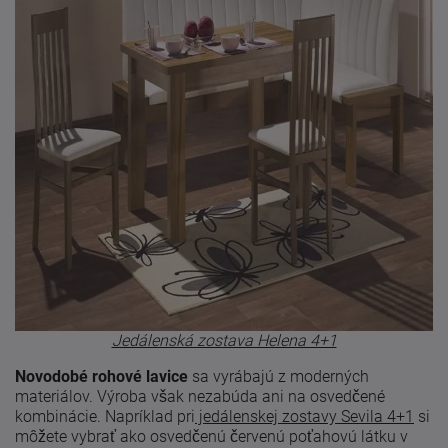
Jedálenská zostava Helena 4+1
Novodobé rohové lavice
sa vyrábajú z moderných
materiálov. Výroba však nezabúda ani na osvedčené
kombinácie. Napríklad pri
jedálenskej zostavy Sevila 4+1
si
môžete vybrať ako osvedčenú červenú poťahovú látku v