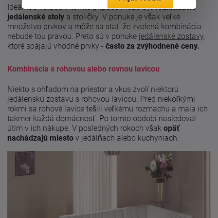
Ideálnou voľbou v tomto prípade môžu byť
rozkladacie
jedálenské stoly
a stoličky. V ponuke je však veľké
množstvo prvkov a môže sa stať, že zvolená kombinácia
nebude tou pravou. Preto sú v ponuke
jedálenské zostavy
,
ktoré spájajú vhodné prvky -
často za zvýhodnené ceny.
Kombinácia s rohovou alebo rovnou lavicou
Niekto s ohľadom na priestor a vkus zvolí niektorú
jedálenskú zostavu s rohovou lavicou. Pred niekoľkými
rokmi sa rohové lavice tešili veľkému rozmachu a mala ich
takmer každá domácnosť. Po tomto období nasledoval
útlm v ich nákupe. V posledných rokoch však
opäť
nachádzajú miesto
v jedálňach alebo kuchyniach.