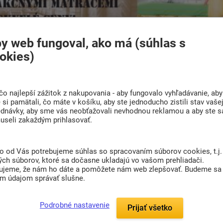
y web fungoval, ako má (súhlas s
okies)
čo najlepší zážitok z nakupovania - aby fungovalo vyhľadávanie, aby
si pamätali, čo máte v košíku, aby ste jednoducho zistili stav vaše
ednávky, aby sme vás neobťažovali nevhodnou reklamou a aby ste s
Líbil se vám článek? Sdílejte ho s přáteli
useli zakaždým prihlasovať.
to od Vás potrebujeme súhlas so spracovaním súborov cookies, t.j.
ých súborov, ktoré sa dočasne ukladajú vo vašom prehliadači.
ujeme, že nám ho dáte a pomôžete nám web zlepšovať. Budeme sa
im údajom správať slušne.
Podrobné nastavenie
Prijať všetko