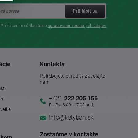
Prihlásiť sa
Prihlásením súhlasíte so
spracovaním osobných údajov
ácie
Kontakty
Potrebujete poradiť? Zavolajte
nám
ošt?
+421
222 205 156
ch
Po-Pia 8:00 - 17:00 hod.
 veľké
info@ketyban.sk
Zostaňme v kontakte
tkom