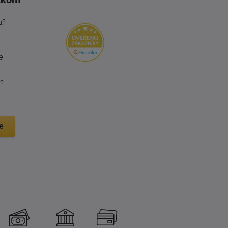
u?
e
?
e