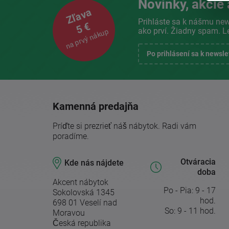
Novinky, akcie 
Zľava
Prihláste sa k nášmu new
5 €
ako prví. Žiadny spam. L
na prvý nákup
Po prihlásení sa k newsl
Kamenná predajňa
Príďte si prezrieť náš nábytok. Radi vám
poradíme.
Otváracia
Kde nás nájdete
doba
Akcent nábytok
Po - Pia: 9 - 17
Sokolovská 1345
hod.
698 01 Veselí nad
So: 9 - 11 hod.
Moravou
Česká republika