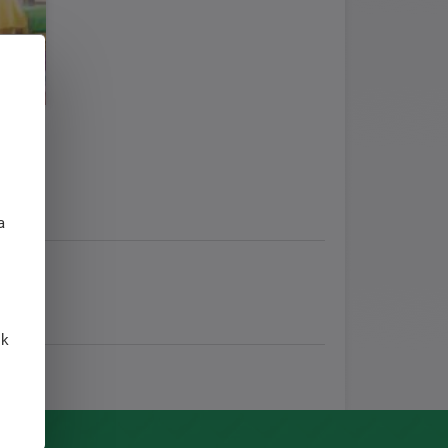
j
a
 k