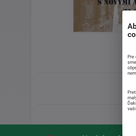
Ab
co
Pre 
sme 
obj
nem
Pre
mal
Ďak
vaš