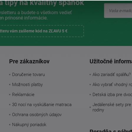
a tipy na kvalitný spánok
sletteru a budete o všetkom vedieť
en prínosné informácie.
etteru vám zašleme kód na ZĽAVU 5 €
Pre zákazníkov
Užitočné inform
Doručenie tovaru
Ako zariadiť spálňu?
Možnosti platby
Ako vybrať vhodný r
Reklamácie
Detská izba pre dvo
30 nocí na vyskúšanie matraca
Jedálenské sety pre
rodiny
Ochrana osobných údajov
Nákupný poriadok
Poradňa s náby