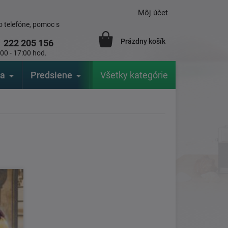
Môj účet
 telefóne, pomoc s
Prázdny košík
1
222 205 156
:00 - 17:00 hod.
ia
Predsiene
Výrobcovia
Všetky kategórie
Záhrada