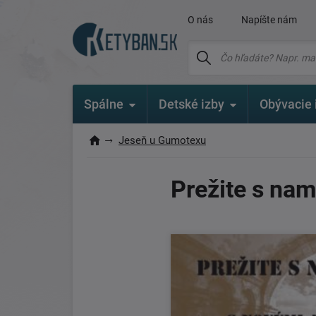
O nás
Napíšte nám
Spálne
Detské izby
Obývacie 
Jeseň u Gumotexu
Prežite s nam