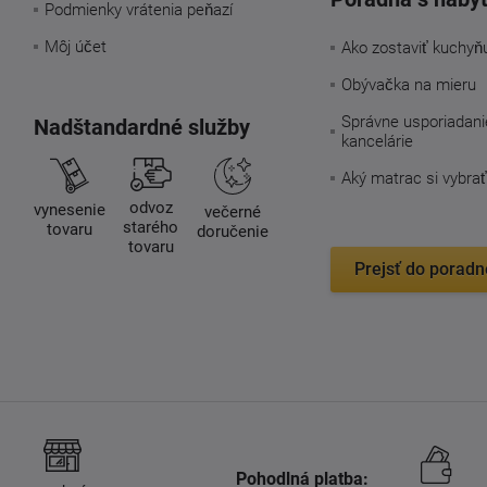
Podmienky vrátenia peňazí
Môj účet
Ako zostaviť kuchyň
Obývačka na mieru
Správne usporiadani
Nadštandardné služby
kancelárie
Aký matrac si vybrať
odvoz
vynesenie
večerné
starého
tovaru
doručenie
tovaru
Prejsť do poradn
Pohodlná platba: