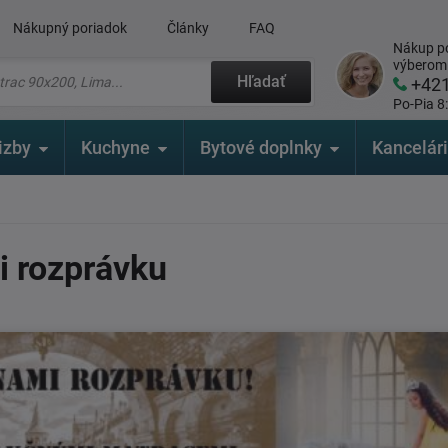
Nákupný poriadok
Články
FAQ
Nákup po
výberom
Hľadať
+42
Po-Pia 8
izby
Kuchyne
Bytové doplnky
Kancelár
i rozprávku