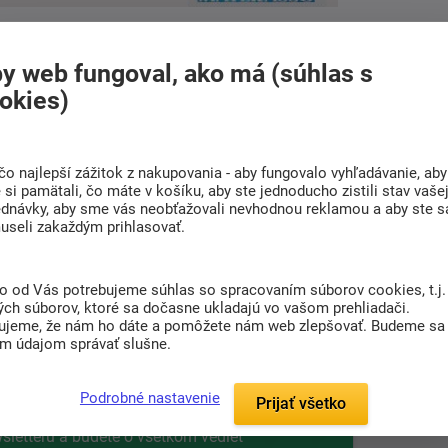
kcii!
y web fungoval, ako má (súhlas s
okies)
čo najlepší zážitok z nakupovania - aby fungovalo vyhľadávanie, aby
Líbil se vám článek? Sdílejte ho s přáteli
si pamätali, čo máte v košíku, aby ste jednoducho zistili stav vaše
ednávky, aby sme vás neobťažovali nevhodnou reklamou a aby ste s
useli zakaždým prihlasovať.
to od Vás potrebujeme súhlas so spracovaním súborov cookies, t.j.
ých súborov, ktoré sa dočasne ukladajú vo vašom prehliadači.
ujeme, že nám ho dáte a pomôžete nám web zlepšovať. Budeme sa
im údajom správať slušne.
a tipy na kvalitný spánok
Podrobné nastavenie
Prijať všetko
sletteru a budete o všetkom vedieť