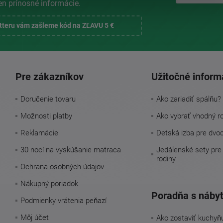
en prínosné informácie.
etteru vám zašleme kód na ZĽAVU 5 €
Pre zákazníkov
Užitočné inform
Doručenie tovaru
Ako zariadiť spálňu?
Možnosti platby
Ako vybrať vhodný r
Reklamácie
Detská izba pre dvo
30 nocí na vyskúšanie matraca
Jedálenské sety pre
rodiny
Ochrana osobných údajov
Nákupný poriadok
Poradňa s náby
Podmienky vrátenia peňazí
Môj účet
Ako zostaviť kuchyň