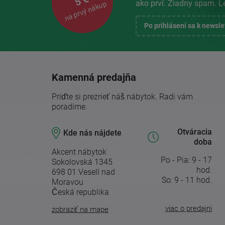
5 €
ako prví. Žiadny spam. L
na prvý nákup
Po prihlásení sa k newsl
Kamenná predajňa
Príďte si prezrieť náš nábytok. Radi vám
poradíme.
Otváracia
Kde nás nájdete
doba
Akcent nábytok
Po - Pia: 9 - 17
Sokolovská 1345
hod.
698 01 Veselí nad
So: 9 - 11 hod.
Moravou
Česká republika
viac o predajni
zobraziť na mape