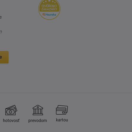
e
?
e
kartou
hotovosť
prevodom