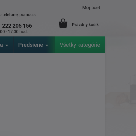
Môj účet
 telefóne, pomoc s
Prázdny košík
1
222 205 156
:00 - 17:00 hod.
ia
Predsiene
Výrobcovia
Všetky kategórie
Záhrada