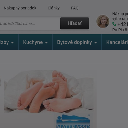
Nákupný poriadok
Články
FAQ
Nákup po
výberom
Hľadať
+42
Po-Pia 8
izby
Kuchyne
Bytové doplnky
Kancelár