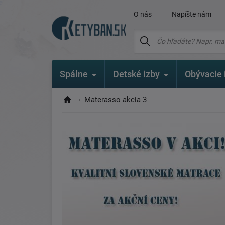
O nás
Napíšte nám
Spálne
Detské izby
Obývacie 
Materasso akcia 3