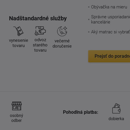
Obývačka na mieru
Správne usporiadani
Nadštandardné služby
kancelárie
Aký matrac si vybrať
odvoz
vynesenie
večerné
starého
tovaru
doručenie
tovaru
Prejsť do poradn
Pohodlná platba:
osobný
dobierka
odber