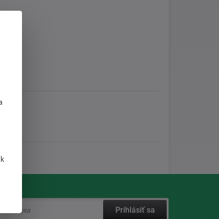
j
a
 k
Prihlásiť sa