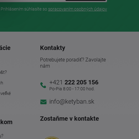
Prihlásením súhlasíte so
spracovaním osobných údajov
ácie
Kontakty
Potrebujete poradiť? Zavolajte
nám
ošt?
+421
222 205 156
ch
Po-Pia 8:00 - 17:00 hod.
 veľké
info@ketyban.sk
Zostaňme v kontakte
tkom
u?