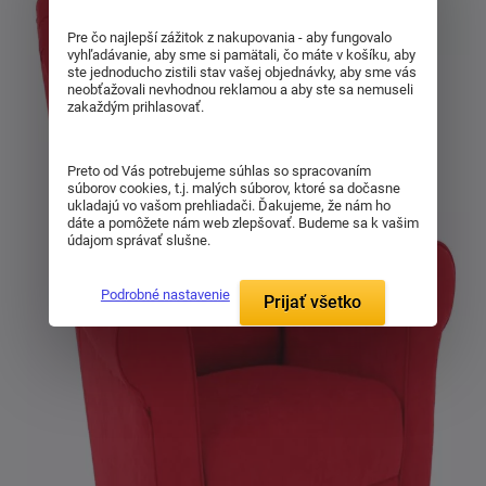
Pre čo najlepší zážitok z nakupovania - aby fungovalo
vyhľadávanie, aby sme si pamätali, čo máte v košíku, aby
ste jednoducho zistili stav vašej objednávky, aby sme vás
neobťažovali nevhodnou reklamou a aby ste sa nemuseli
zakaždým prihlasovať.
Preto od Vás potrebujeme súhlas so spracovaním
súborov cookies, t.j. malých súborov, ktoré sa dočasne
ukladajú vo vašom prehliadači. Ďakujeme, že nám ho
dáte a pomôžete nám web zlepšovať. Budeme sa k vašim
údajom správať slušne.
Podrobné nastavenie
Prijať všetko