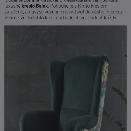
Moderné poňatie klasického kresla-ušiaka vám ponúka
luxusné
kreslo Belek
. Pohodlie je s týmto kreslom
zaručené, a navyše vdýchne nový život do vášho interiéru.
Veríme, že do tohto kresla si bude chcieť sadnúť každý.