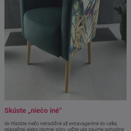
Skúste „niečo iné“
Ak hľadáte niečo netradičné až extravagantné do vašej
relaxačnej alebo obytnej zóny, určite vás zaujme pohodlné