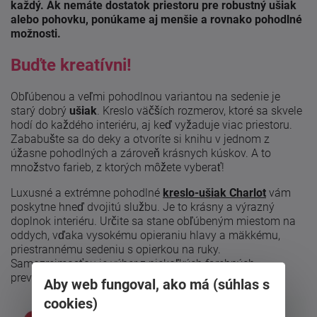
každý. Ak nemáte dostatok priestoru pre robustný ušiak
alebo pohovku, ponúkame aj menšie a rovnako pohodlné
možnosti.
Buďte kreatívni!
Obľúbenou a veľmi pohodlnou variantou na sedenie je
starý dobrý
ušiak
. Kreslo väčších rozmerov, ktoré sa skvele
hodí do každého interiéru, aj keď vyžaduje viac priestoru.
Zababušte sa do deky a otvoríte si knihu v jednom z
úžasne pohodlných a zároveň krásnych kúskov. A to
množstvo farieb, z ktorých môžete vyberať!
Luxusné a extrémne pohodlné
kreslo-ušiak Charlot
vám
poskytne hneď dvojitú službu. Je to krásny a výrazný
doplnok interiéru. Určite sa stane obľúbeným miestom na
oddych, vďaka vysokému opieraniu hlavy a mäkkému,
priestrannému sedeniu s opierkou na ruky.
Samozrejmosťou je výber z niekoľkých farebných
prevedení, ktoré očaria každého.
Aby web fungoval, ako má (súhlas s
cookies)