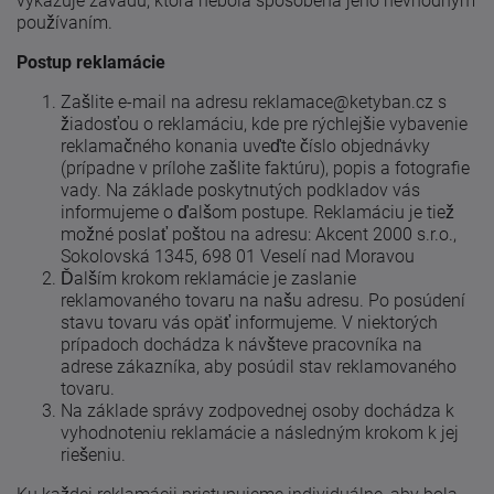
vykazuje závadu, ktorá nebola spôsobená jeho nevhodným
používaním.
Postup reklamácie
Zašlite e-mail na adresu reklamace@ketyban.cz s
žiadosťou o reklamáciu, kde pre rýchlejšie vybavenie
reklamačného konania uveďte číslo objednávky
(prípadne v prílohe zašlite faktúru), popis a fotografie
vady. Na základe poskytnutých podkladov vás
informujeme o ďalšom postupe. Reklamáciu je tiež
možné poslať poštou na adresu: Akcent 2000 s.r.o.,
Sokolovská 1345, 698 01 Veselí nad Moravou
Ďalším krokom reklamácie je zaslanie
reklamovaného tovaru na našu adresu. Po posúdení
stavu tovaru vás opäť informujeme. V niektorých
prípadoch dochádza k návšteve pracovníka na
adrese zákazníka, aby posúdil stav reklamovaného
tovaru.
Na základe správy zodpovednej osoby dochádza k
vyhodnoteniu reklamácie a následným krokom k jej
riešeniu.