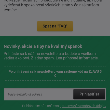
Ku každej reklamácii pristupujeme individuálne, aby bola
vyriešená k spokojnosti všetkých strán v čo najkratšom
termíne.
Späť na "FAQ"
Novinky, akcie a tipy na kvalitný spánok
Prihláste sa k nášmu newsletteru a budete o všetkom
vedieť ako prví. Žiadny spam. Len prínosné informácie.
Po prihlásení sa k newsletteru vám zašleme kód na ZĽAVU 5
€
Prihlásiť sa
Prihlásením súhlasíte so
spracovaním osobných údajov