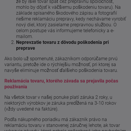
že by išiel tovar späť cez prepravnú spoločnosť,
mohlo by dôjsť k väčšiemu poškodeniu tovaru). Na
základe spísaného škodového zápisu a fotografií
riešime reklamáciu prepravy, kedy nechávame vyrobiť
nový diel, ktorý zasielame prepravnou službou. O
celom postupe vás informujeme telefonicky a e-
mailom.
Neprevzatie tovaru z dôvodu poškodenia pri
preprave
Ako bolo už spomenuté, zákazníkom odporúčame prvú
variantu, pretože ide o rýchlejšiu možnosť, pri ktorej sa
navyše eliminuje možnosť ďalšieho poškodenia tovaru.
Reklamácia tovaru, ktorého závada sa prejavila počas
používania
Na všetok tovar v našej ponuke platí záruka 2 roky, u
niektorých výrobkov je záruka predĺžená na 3-10 rokov
(vždy uvedené na faktúre).
Podľa nákupného poriadku má zákazník právo na
reklamáciu tovaru v stanovenej záručnej lehote, ak tovar