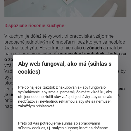
Dispozičné riešenie kuchyne:
V kuchyni je dôležité vytvoriť tri pracoviská vzájomne
prepojené jednotlivými činnosťami, bez ktorých sa neobíde
žiadna kuchyňa. Hovoríme o nich ako o
zónach
a mali by
nám po prepojení vytvoriť
pomyselný trojuholník
.
Jedná sa
o zónu umývania, varenia a pracovnú zónu
, ktoré sú
Aby web fungoval, ako má (súhlas s
vzájomne prepojené zónami skladovania a odkladania.
cookies)
Vzdialenosť medzi nimi by nemala byť príliš veľká, mala by
byť pohodlná, bezpečná a nadväzovať na odkladaciu
plochu. Pre plynulý pohyb v kuchyni je dôležitá aj výška
Pre čo najlepší zážitok z nakupovania - aby fungovalo
jednotlivých zón a ich účelné usporiadanie
.
Sprava doľava
vyhľadávanie, aby sme si pamätali, čo máte v košíku, aby
je usporiadanie
pre pravákov nasledujúce: zóna varenia,
ste jednoducho zistili stav vašej objednávky, aby sme vás
prípravy, umývania a odkladacia zóna (pre ľavákov
neobťažovali nevhodnou reklamou a aby ste sa nemuseli
naopak).
zakaždým prihlasovať.
Preto od Vás potrebujeme súhlas so spracovaním
súborov cookies, t.j. malých súborov, ktoré sa dočasne