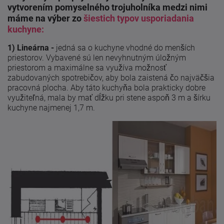
vytvorením pomyselného trojuholníka medzi nimi
máme na výber zo
šiestich typov usporiadania
kuchyne:
1) Lineárna -
jedná sa o kuchyne vhodné do menších
priestorov. Vybavené sú len nevyhnutným úložným
priestorom a maximálne sa využíva možnosť
zabudovaných spotrebičov, aby bola zaistená čo najväčšia
pracovná plocha. Aby táto kuchyňa bola prakticky dobre
využiteľná, mala by mať dĺžku pri stene aspoň 3 m a šírku
kuchyne najmenej 1,7 m.