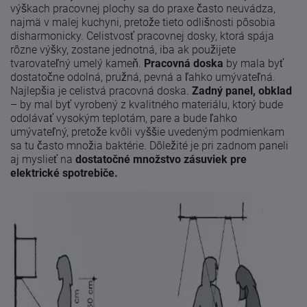
výškach pracovnej plochy sa do praxe často neuvádza,
najmä v malej kuchyni, pretože tieto odlišnosti pôsobia
disharmonicky. Celistvosť pracovnej dosky, ktorá spája
rôzne výšky, zostane jednotná, iba ak použijete
tvarovateľný umelý kameň.
Pracovná doska
by mala byť
dostatočne odolná, pružná, pevná a ľahko umývateľná.
Najlepšia je celistvá pracovná doska.
Zadný panel, obklad
– by mal byť vyrobený z kvalitného materiálu, ktorý bude
odolávať vysokým teplotám, pare a bude ľahko
umývateľný, pretože kvôli vyššie uvedeným podmienkam
sa tu často množia baktérie. Dôležité je pri zadnom paneli
aj myslieť na
dostatočné množstvo zásuviek pre
elektrické spotrebiče.