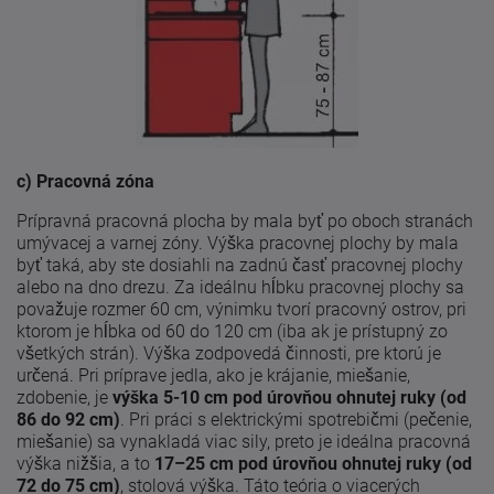
c) Pracovná zóna
Prípravná pracovná plocha by mala byť po oboch stranách
umývacej a varnej zóny. Výška pracovnej plochy by mala
byť taká, aby ste dosiahli na zadnú časť pracovnej plochy
alebo na dno drezu. Za ideálnu hĺbku pracovnej plochy sa
považuje rozmer 60 cm, výnimku tvorí pracovný ostrov, pri
ktorom je hĺbka od 60 do 120 cm (iba ak je prístupný zo
všetkých strán). Výška zodpovedá činnosti, pre ktorú je
určená. Pri príprave jedla, ako je krájanie, miešanie,
zdobenie, je
výška 5-10 cm pod úrovňou ohnutej ruky (od
86 do 92 cm)
. Pri práci s elektrickými spotrebičmi (pečenie,
miešanie) sa vynakladá viac sily, preto je ideálna pracovná
výška nižšia, a to
17–25 cm pod úrovňou ohnutej ruky (od
72 do 75 cm)
, stolová výška. Táto teória o viacerých