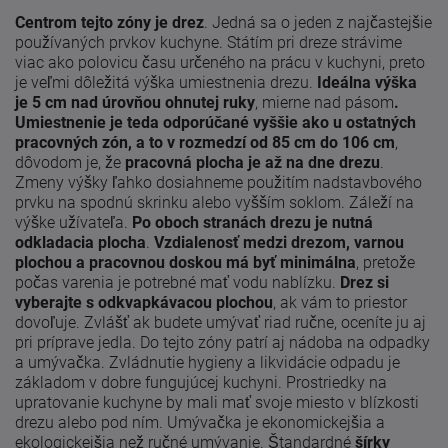
Centrom tejto zóny je drez
. Jedná sa o jeden z najčastejšie
používaných prvkov kuchyne. Státím pri dreze strávime
viac ako polovicu času určeného na prácu v kuchyni, preto
je veľmi dôležitá výška umiestnenia drezu.
Ideálna výška
je 5 cm nad úrovňou ohnutej ruky
, mierne nad pásom
.
Umiestnenie je teda odporúčané vyššie ako u ostatných
pracovných zón, a to v rozmedzí od 85 cm do 106 cm
,
dôvodom je, že
pracovná plocha je až na dne drezu
.
Zmeny výšky ľahko dosiahneme použitím nadstavbového
prvku na spodnú skrinku alebo vyšším soklom. Záleží na
výške užívateľa.
Po oboch stranách drezu je nutná
odkladacia plocha
.
V
zdialenosť medzi drezom, varnou
plochou a pracovnou doskou má byť minimálna
, pretože
počas varenia je potrebné mať vodu nablízku.
Drez si
vyberajte s odkvapkávacou plochou
, ak vám to priestor
dovoľuje. Zvlášť ak budete umývať riad ručne, oceníte ju aj
pri príprave jedla. Do tejto zóny patrí aj nádoba na odpadky
a umývačka. Zvládnutie hygieny a likvidácie odpadu je
základom v dobre fungujúcej kuchyni. Prostriedky na
upratovanie kuchyne by mali mať svoje miesto v blízkosti
drezu alebo pod ním. Umývačka je ekonomickejšia a
ekologickejšia než ručné umývanie. Štandardné
šírky