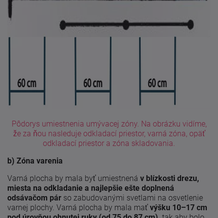
Pôdorys umiestnenia umývacej zóny. Na obrázku vidíme,
že za ňou nasleduje odkladací priestor, varná zóna, opäť
odkladací priestor a zóna skladovania.
b) Zóna varenia
Varná plocha by mala byť umiestnená
v blízkosti drezu,
miesta na odkladanie a najlepšie ešte doplnená
odsávačom pár
so zabudovanými svetlami na osvetlenie
varnej plochy. Varná plocha by mala mať
výšku 10–17 cm
pod úrovňou ohnutej ruky (od 75 do 87 cm),
tak aby bolo