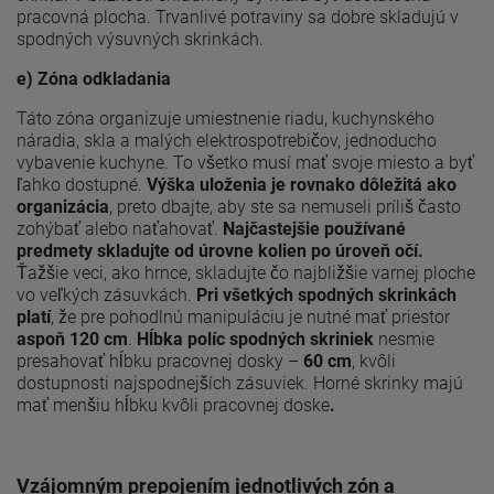
pracovná plocha. Trvanlivé potraviny sa dobre skladujú v
spodných výsuvných skrinkách.
e) Zóna odkladania
Táto zóna organizuje umiestnenie riadu, kuchynského
náradia, skla a malých elektrospotrebičov, jednoducho
vybavenie kuchyne. To všetko musí mať svoje miesto a byť
ľahko dostupné.
Výška uloženia je rovnako dôležitá ako
organizácia
, preto dbajte, aby ste sa nemuseli príliš často
zohýbať alebo naťahovať.
Najčastejšie používané
predmety skladujte od úrovne kolien po úroveň očí.
Ťažšie veci, ako hrnce, skladujte čo najbližšie varnej ploche
vo veľkých zásuvkách.
Pri všetkých spodných skrinkách
platí
, že pre pohodlnú manipuláciu je nutné mať priestor
aspoň 120 cm
.
Hĺbka políc spodných skriniek
nesmie
presahovať hĺbku pracovnej dosky –
60 cm
, kvôli
dostupnosti najspodnejších zásuviek. Horné skrinky majú
mať menšiu hĺbku kvôli pracovnej doske
.
Vzájomným prepojením jednotlivých zón a