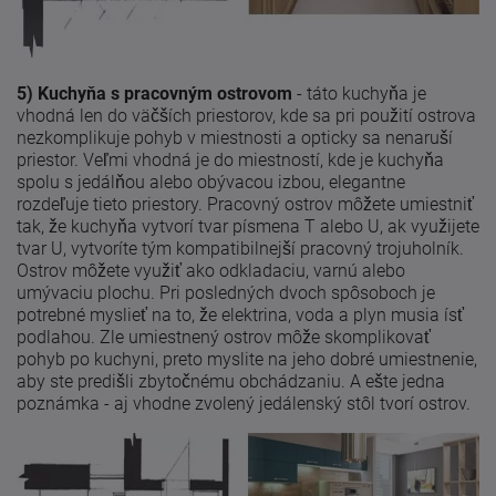
5) Kuchyňa s pracovným ostrovom
- táto kuchyňa je
vhodná len do väčších priestorov, kde sa pri použití ostrova
nezkomplikuje pohyb v miestnosti a opticky sa nenaruší
priestor. Veľmi vhodná je do miestností, kde je kuchyňa
spolu s jedálňou alebo obývacou izbou, elegantne
rozdeľuje tieto priestory. Pracovný ostrov môžete umiestniť
tak, že kuchyňa vytvorí tvar písmena T alebo U, ak využijete
tvar U, vytvoríte tým kompatibilnejší pracovný trojuholník.
Ostrov môžete využiť ako odkladaciu, varnú alebo
umývaciu plochu. Pri posledných dvoch spôsoboch je
potrebné myslieť na to, že elektrina, voda a plyn musia ísť
podlahou. Zle umiestnený ostrov môže skomplikovať
pohyb po kuchyni, preto myslite na jeho dobré umiestnenie,
aby ste predišli zbytočnému obchádzaniu. A ešte jedna
poznámka - aj vhodne zvolený jedálenský stôl tvorí ostrov.