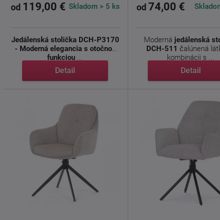
119,00 €
74,00 €
Skladom > 5 ks
Skladom
od
od
Jedálenská stolička DCH-P3170
Moderná
jedálenská st
- Moderná elegancia s otočnou
DCH-511
čalúnená lát
funkciou
...
kombinácii s ...
Detail
Detail