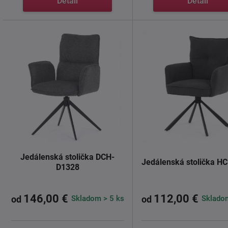
Detail
Detail
Jedálenská stolička DCH-
Jedálenská stolička H
D1328
146,00 €
112,00 €
Skladom > 5 ks
Skladom
od
od