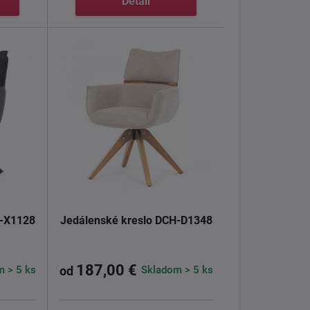
Detail
C-X1128
Jedálenské kreslo DCH-D1348
187,00 €
 > 5 ks
Skladom > 5 ks
od