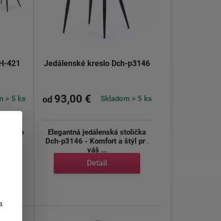
CH-421
Jedálenské kreslo Dch-p3146
93,00 €
 > 5 ks
Skladom > 5 ks
od
dálneho
Elegantná jedálenská stolička
riálnom
Dch-p3146 - Komfort a štýl pre
váš ...
Detail
j
a