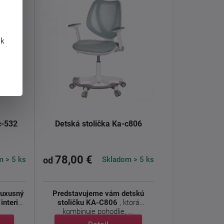
 k
c-532
Detská stolička Ka-c806
78,00 €
 > 5 ks
Skladom > 5 ks
od
luxusný
Predstavujeme vám detskú
interiér
stoličku KA-C806
, ktorá
kombinuje pohodlie, ...