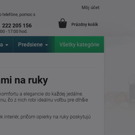
Môj účet
 telefóne, pomoc s
Prázdny košík
1
222 205 156
:00 - 17:00 hod.
ia
Predsiene
Výrobcovia
Všetky kategórie
Záhrada
ami na ruky
 komfortu a elegancie do každej jedálne.
u, čo z nich robí ideálnu voľbu pre dlhšie
 interiér, pričom opierky na ruky poskytujú