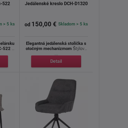
c-522
Jedálenské kreslo DCH-D1320
150,00 €
 > 5 ks
Skladom > 5 ks
od
elársku
Elegantná jedálenská stolička s
HC-522
,
otočným mechanizmom
Štýlová
...
Detail