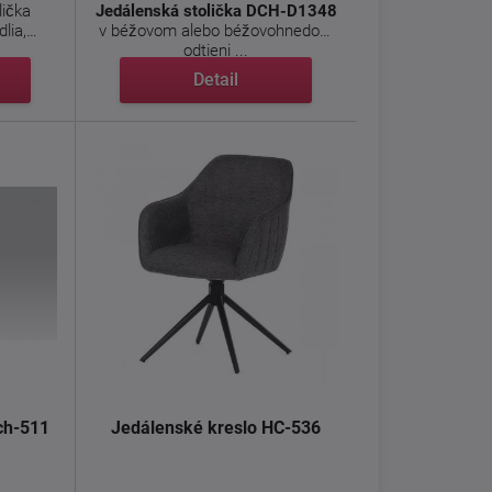
lička
Jedálenská stolička DCH-D1348
lia,
v béžovom alebo béžovohnedom
odtieni ...
Detail
ch-511
Jedálenské kreslo HC-536