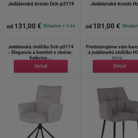
Jedálenské kreslo Dch-p3174
Jedálenské kreslo H
131,00 €
101,00 €
Skladom > 5 ks
Skladom
od
od
Jedálenská stolička Dch-p3174
Predstavujeme vám kanc
- Elegancia a komfort s otočnou
a jedálenskú stoličku 
funkciou ...
ktorá ...
Detail
Detail