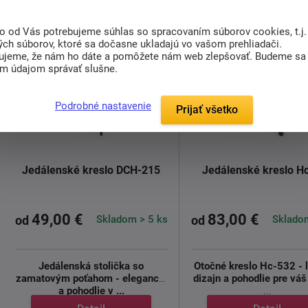
to od Vás potrebujeme súhlas so spracovaním súborov cookies, t.j.
ých súborov, ktoré sa dočasne ukladajú vo vašom prehliadači.
ujeme, že nám ho dáte a pomôžete nám web zlepšovať. Budeme sa
im údajom správať slušne.
Podrobné nastavenie
Prijať všetko
Jedálenské kreslo DCH-215
Jedálenské kreslo H
49,00 €
83,00 €
Skladom > 5 ks
Skladom
od
od
Jedálenská stolička so
Otočné kreslo Hc-532 - 
zamatovým poťahom - elegancia
dizajn a pohodlie pre váš 
a pohodlie v ...
...