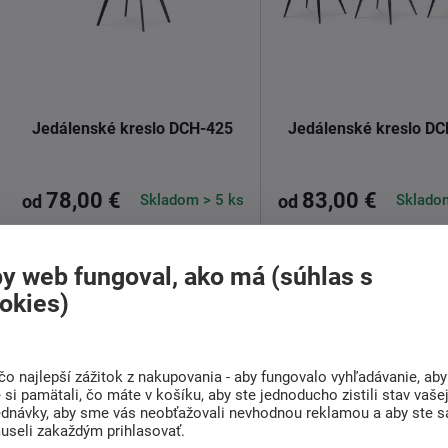
Jedálenské kreslo DCH-425
Jedálenské kreslo D
78,00 €
83,00 €
Skladom > 5 ks
Skladom
od
od
Otočné jedálenské kreslo DCH-
Nezameniteľný dizajn je
y web fungoval, ako má (súhlas s
425 v industriálnom štýle.
kresla DCH-421 v indust
okies)
...
Detail
Čalúnenie ...
čo najlepší zážitok z nakupovania - aby fungovalo vyhľadávanie, aby
Detail
si pamätali, čo máte v košíku, aby ste jednoducho zistili stav vaše
ednávky, aby sme vás neobťažovali nevhodnou reklamou a aby ste s
useli zakaždým prihlasovať.