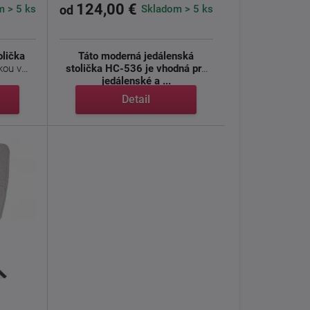
124,00 €
 > 5 ks
Skladom > 5 ks
od
olička
Táto moderná jedálenská
kou v
stolička HC-536 je vhodná pre
jedálenské a ...
Detail