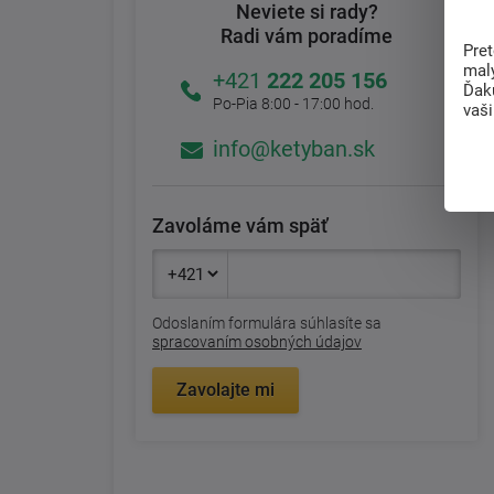
Neviete si rady?
Radi vám poradíme
Pre
mal
+421
222 205 156
Ďak
Po-Pia 8:00 - 17:00 hod.
vaš
info@ketyban.sk
Zavoláme vám späť
Odoslaním formulára súhlasíte sa
spracovaním osobných údajov
Zavolajte mi