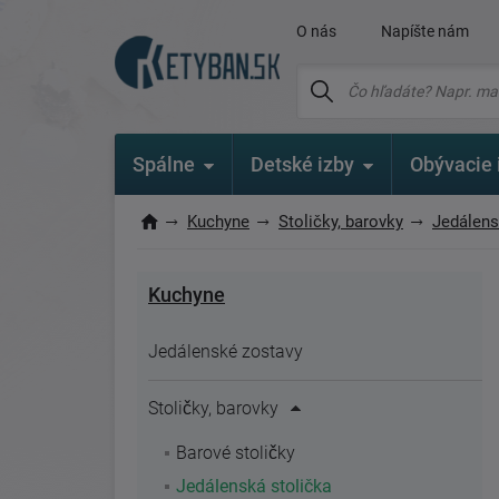
O nás
Napíšte nám
Spálne
Detské izby
Obývacie 
Kuchyne
Stoličky, barovky
Jedálens
Kuchyne
Jedálenské zostavy
Stoličky, barovky
Barové stoličky
Jedálenská stolička