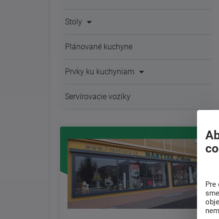
Stoly
Plánované kuchyne
Prvky ku kuchyniam
Servírovacie vozíky
Ab
co
Pre 
sme 
obj
nem