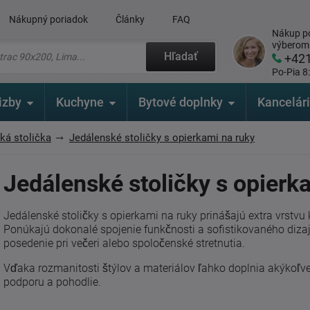
Nákupný poriadok
Články
FAQ
Nákup po
výberom
Hľadať
+42
Po-Pia 8
izby
Kuchyne
Bytové doplnky
Kancelár
ká stolička
Jedálenské stoličky s opierkami na ruky
Jedálenské stoličky s opierk
Jedálenské stoličky s opierkami na ruky prinášajú extra vrstvu
Ponúkajú dokonalé spojenie funkčnosti a sofistikovaného dizajn
posedenie pri večeri alebo spoločenské stretnutia.
Vďaka rozmanitosti štýlov a materiálov ľahko doplnia akýkoľvek
podporu a pohodlie.