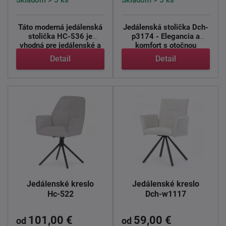
Táto moderná jedálenská
Jedálenská stolička Dch-
stolička HC-536 je
p3174 - Elegancia a
vhodná pre jedálenské a
komfort s otočnou
...
funkciou ...
Detail
Detail
Jedálenské kreslo
Jedálenské kreslo
Hc-522
Dch-w1117
101,00 €
59,00 €
od
od