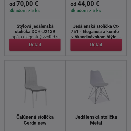
70,00 €
44,00 €
od
od
Skladom > 5 ks
Skladom > 5 ks
Štýlová jedálenská
Jedálenská stolička Ct-
stolička DCH-J2139
751 - Elegancia a komfort
spája elegantný vzhľad s
v škandinávskom štýle ...
...
Detail
Detail
Čalúnená stolička
Jedálenská stolička
Gerda new
Metal