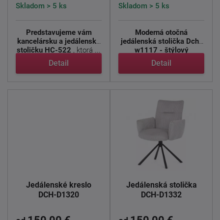
Skladom > 5 ks
Skladom > 5 ks
Predstavujeme vám
Moderná otočná
kancelársku a jedálenskú
jedálenská stolička Dch-
stoličku HC-522
, ktorá ...
w1117 - štýlový
industriálny ...
Detail
Detail
Jedálenské kreslo
Jedálenská stolička
DCH-D1320
DCH-D1332