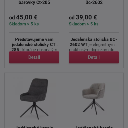
barovky Ct-285
Bc-2602
45,00 €
39,00 €
od
od
Skladom > 5 ks
Skladom > 5 ks
Predstavujeme vám
Jedálenská stolička BC-
jedálenské stoličky CT-
2602 WT
je elegantným a
285
, ktorá je dokonalým
praktickým doplnkom do ...
...
Detail
Detail