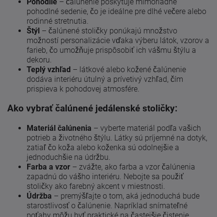
Pohodlie
– čalúnenie poskytuje mimoriadne
pohodlné sedenie, čo je ideálne pre dlhé večere alebo
rodinné stretnutia.
Štýl
– čalúnené stoličky ponúkajú množstvo
možností personalizácie vďaka výberu látok, vzorov a
farieb, čo umožňuje prispôsobiť ich vášmu štýlu a
dekoru.
Teplý vzhľad
– látkové alebo kožené čalúnenie
dodáva interiéru útulný a prívetivý vzhľad, čím
prispieva k pohodovej atmosfére.
Ako vybrať čalúnené jedálenské stoličky:
Materiál čalúnenia
– vyberte materiál podľa vašich
potrieb a životného štýlu. Látky sú príjemné na dotyk,
zatiaľ čo koža alebo koženka sú odolnejšie a
jednoduchšie na údržbu.
Farba a vzor
– zvážte, ako farba a vzor čalúnenia
zapadnú do vášho interiéru. Nebojte sa použiť
stoličky ako farebný akcent v miestnosti.
Údržba
– premýšľajte o tom, aká jednoduchá bude
starostlivosť o čalúnenie. Napríklad snímateľné
poťahy môžu byť praktické na častejšie čistenie.