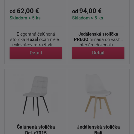
62,00 €
94,00 €
od
od
Skladom > 5 ks
Skladom > 5 ks
Elegantná čalúnená
Jedálenská stolička
stolička
Hazal
očarí nielen
PREGO
prináša do vášho
milovníkov retro štýlu. ...
interiéru dokonalú ...
Detail
Detail
Čalúnená stolička
Jedálenská stolička
Dcl-x7015
Bali