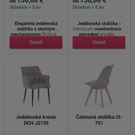
150,00 €
150,00 €
od
od
Skladom > 5 ks
Skladom > 5 ks
Elegantná jedálenská
Jedálenská stolička
v
stolička s otočným
krémovom
menčestrovom
mechanizmom
Štýlová ...
prevedení
prináša ...
Detail
Detail
Jedálenské kreslo
Čalúnená stolička Ct-
DCH-J2139
751