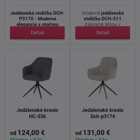
Jedálenská stolička DCH-
Moderná
jedálenská
P3170 - Moderná
stolička DCH-511
elegancia s otočnou
čalúnená látkou v
funkciou
...
kombinácii s ...
Detail
Detail
Jedálenské kreslo
Jedálenské kreslo
HC-536
Dch-p3174
124,00 €
131,00 €
od
od
Skladom > 5 ks
Skladom > 5 ks