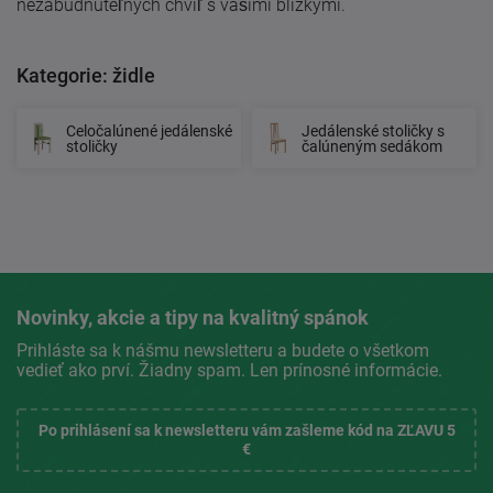
nezabudnuteľných chvíľ s vašimi blízkymi.
Kategorie: židle
Celočalúnené jedálenské
Jedálenské stoličky s
stoličky
čalúneným sedákom
Novinky, akcie a tipy na kvalitný spánok
Prihláste sa k nášmu newsletteru a budete o všetkom
vedieť ako prví. Žiadny spam. Len prínosné informácie.
Po prihlásení sa k newsletteru vám zašleme kód na ZĽAVU 5
€