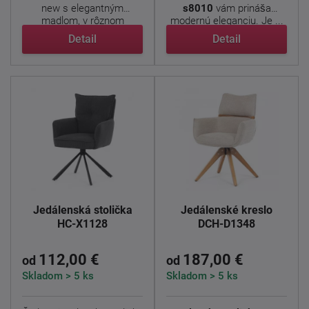
new s elegantným
s8010
vám prináša
madlom, v rôznom
modernú eleganciu. Je ...
farebnom ...
Detail
Detail
Jedálenská stolička
Jedálenské kreslo
HC-X1128
DCH-D1348
112,00 €
187,00 €
od
od
Skladom > 5 ks
Skladom > 5 ks