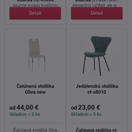
stolička Hc-v3066
stolička
prináša nielen
zaujme svojou kvalitnou
elegantný vzhľad, ale aj ...
látkou v ...
Detail
Detail
Čalúnená stolička
Jedálenská stolička
Oliva new
ct-s8010
44,00 €
23,00 €
od
od
Skladom > 5 ks
Skladom > 5 ks
Čalúnená stolička Olive
Čalúnená stolička ct-