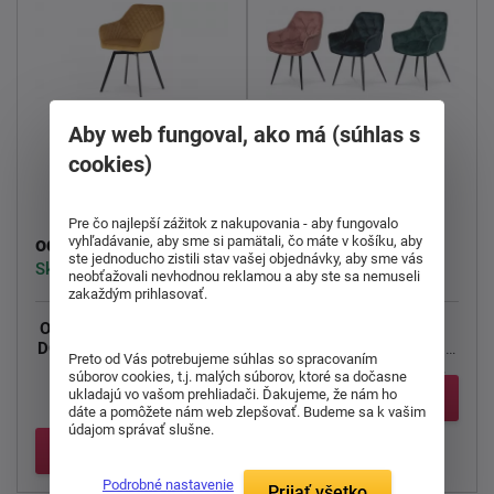
Aby web fungoval, ako má (súhlas s
cookies)
Jedálenské kreslo
Jedálenské kreslo
DCH-425
DCH-421
Pre čo najlepší zážitok z nakupovania - aby fungovalo
78,00 €
83,00 €
vyhľadávanie, aby sme si pamätali, čo máte v košíku, aby
od
od
ste jednoducho zistili stav vašej objednávky, aby sme vás
Skladom > 5 ks
Skladom > 5 ks
neobťažovali nevhodnou reklamou a aby ste sa nemuseli
zakaždým prihlasovať.
Otočné jedálenské kreslo
Nezameniteľný dizajn
DCH-425 v industriálnom
jedálneho kresla DCH-
Preto od Vás potrebujeme súhlas so spracovaním
štýle.
421 v industriálnom ...
súborov cookies, t.j. malých súborov, ktoré sa dočasne
ukladajú vo vašom prehliadači. Ďakujeme, že nám ho
Detail
Čalúnenie ...
dáte a pomôžete nám web zlepšovať. Budeme sa k vašim
údajom správať slušne.
Detail
Podrobné nastavenie
Prijať všetko