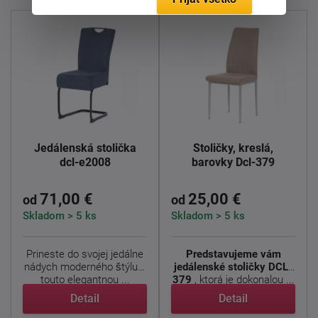
Jedálenská stolička
Stoličky, kreslá,
dcl-e2008
barovky Dcl-379
71,00 €
25,00 €
od
od
Skladom > 5 ks
Skladom > 5 ks
Prineste do svojej jedálne
Predstavujeme vám
nádych moderného štýlu s
jedálenské stoličky DCL-
touto elegantnou ...
379
, ktorá je dokonalou ...
Detail
Detail