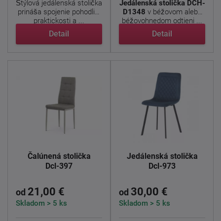
Štýlová jedálenská stolička
Jedálenská stolička DCH-
prináša spojenie pohodlia,
D1348
v béžovom alebo
praktickosti a ...
béžovohnedom odtieni ...
Detail
Detail
Čalúnená stolička
Jedálenská stolička
Dcl-397
Dcl-973
21,00 €
30,00 €
od
od
Skladom > 5 ks
Skladom > 5 ks