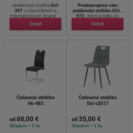
Jedálenská stolička
Dcl-
Predstavujeme vám
397
v industriálnom a
jedálenskú stoličku DCL-
minimalistickom dizajne ...
973
, ktorá prináša do
vášho ...
Detail
Detail
Čalúnená stolička
Čalúnená stolička
Hc-483
Dcl-v2017
60,00 €
35,00 €
od
od
Skladom > 5 ks
Skladom > 5 ks