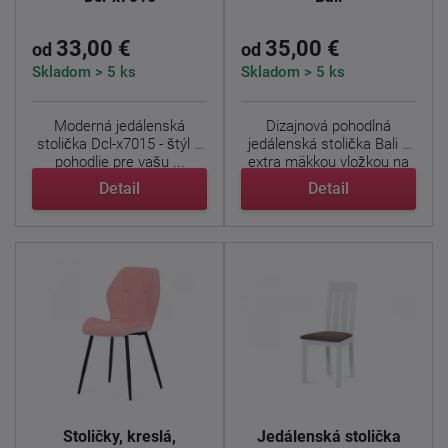
33,00 €
35,00 €
od
od
Skladom > 5 ks
Skladom > 5 ks
Moderná jedálenská
Dizajnová pohodlná
stolička Dcl-x7015 - štýl a
jedálenská stolička Bali s
pohodlie pre vašu ...
extra mäkkou vložkou na
...
Detail
Detail
Stoličky, kreslá,
Jedálenská stolička