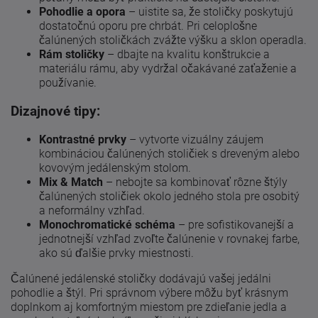
Pohodlie a opora
– uistite sa, že stoličky poskytujú
dostatočnú oporu pre chrbát. Pri celoplošne
čalúnených stoličkách zvážte výšku a sklon operadla.
Rám stoličky
– dbajte na kvalitu konštrukcie a
materiálu rámu, aby vydržal očakávané zaťaženie a
používanie.
Dizajnové tipy:
Kontrastné prvky
– vytvorte vizuálny záujem
kombináciou čalúnených stoličiek s dreveným alebo
kovovým jedálenským stolom.
Mix & Match
– nebojte sa kombinovať rôzne štýly
čalúnených stoličiek okolo jedného stola pre osobitý
a neformálny vzhľad.
Monochromatické schéma
– pre sofistikovanejší a
jednotnejší vzhľad zvoľte čalúnenie v rovnakej farbe,
ako sú ďalšie prvky miestnosti.
Čalúnené jedálenské stoličky dodávajú vašej jedálni
pohodlie a štýl. Pri správnom výbere môžu byť krásnym
doplnkom aj komfortným miestom pre zdieľanie jedla a