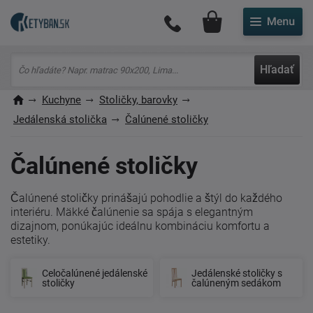
Môj účet
Hľadať
Kuchyne
Stoličky, barovky
Jedálenská stolička
Čalúnené stoličky
Čalúnené stoličky
Čalúnené stoličky prinášajú pohodlie a štýl do každého
interiéru. Mäkké čalúnenie sa spája s elegantným
dizajnom, ponúkajúc ideálnu kombináciu komfortu a
estetiky.
Celočalúnené jedálenské
Jedálenské stoličky s
stoličky
čalúneným sedákom