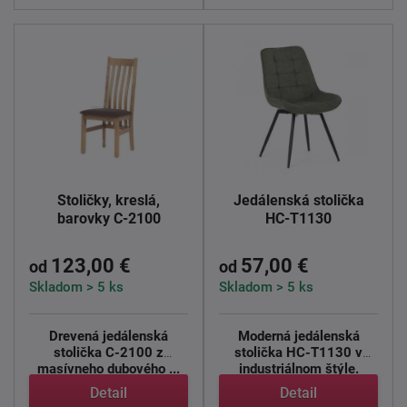
Stoličky, kreslá,
Jedálenská stolička
barovky C-2100
HC-T1130
123,00 €
57,00 €
od
od
Skladom > 5 ks
Skladom > 5 ks
Drevená jedálenská
Moderná jedálenská
stolička C-2100 z
stolička HC-T1130 v
masívneho dubového ...
industriálnom štýle.
Vneste ...
Detail
Detail