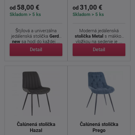
58,00 €
31,00 €
od
od
Skladom > 5 ks
Skladom > 5 ks
Štýlová a univerzálna
Moderná jedálenská
jedálenská stolička
Gerda
stolička Metal
s mäkkou
new
sa hodí do každej ...
vložkou na sedenie je ...
Detail
Detail
Čalúnená stolička
Čalúnená stolička
Hazal
Prego