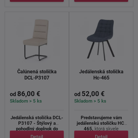
Čalúnená stolička
Jedálenská stolička
DCL-P3107
Hc-465
86,00 €
52,00 €
od
od
Skladom > 5 ks
Skladom > 5 ks
Jedálenská stolička DCL-
Predstavujeme vám
P3107 - Štýlový a
jedálenskú stoličku HC-
pohodlný doplnok do
465,
ktorá skvele
každej ...
kombinuje ...
Detail
Detail