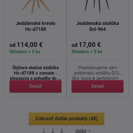
Jedálenské kreslo
Jedálenská stolička
Hc-d7188
Dcl-964
114,00 €
17,00 €
od
od
Skladom > 5 ks
Skladom > 5 ks
Štýlová otočná stolička
Predstavujeme vám
Hc-d7188 v zamate -
jedálenskú stoličku DCL-
elegancia a pohodlie do ...
964, ktorá je perfektným ...
Detail
Detail
Zobraziť ďalšie produkty (48)
1
2
3
ďalšie