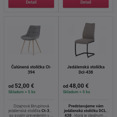
modernú ...
Detail
Detail
Čalúnená stolička Ct-
Jedálenská stolička
394
Dcl-438
52,00 €
48,00 €
od
od
Skladom > 5 ks
Skladom > 5 ks
Dizajnová škrupinová
Predstavujeme vám
jedálenská stolička
Ct-394
jedálenskú stoličku DCL-
so svojím prevedením v ...
438
, ktorá je ideálnym ...