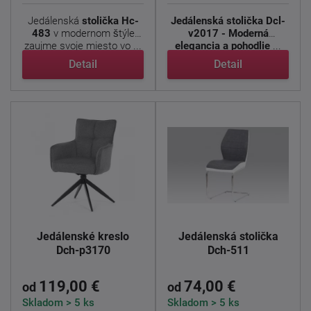
Jedálenská
stolička Hc-
Jedálenská stolička Dcl-
483
v modernom štýle
v2017 - Moderná
zaujme svoje miesto vo ...
elegancia a pohodlie
...
Detail
Detail
Jedálenské kreslo
Jedálenská stolička
Dch-p3170
Dch-511
119,00 €
74,00 €
od
od
Skladom > 5 ks
Skladom > 5 ks