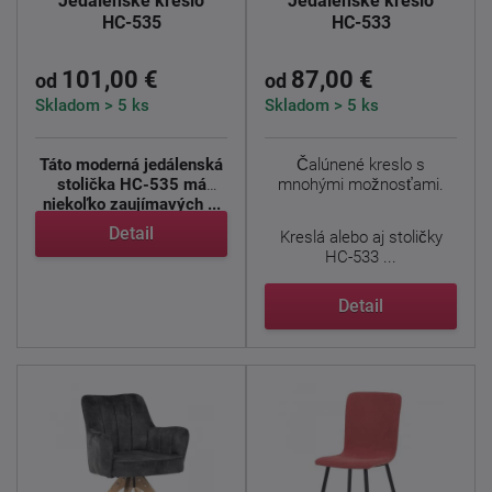
Jedálenské kreslo
Jedálenské kreslo
HC-535
HC-533
101,00 €
87,00 €
od
od
Skladom > 5 ks
Skladom > 5 ks
Táto moderná jedálenská
Čalúnené kreslo s
stolička HC-535 má
mnohými možnosťami.
niekoľko zaujímavých ...
Detail
Kreslá alebo aj stoličky
HC-533 ...
Detail