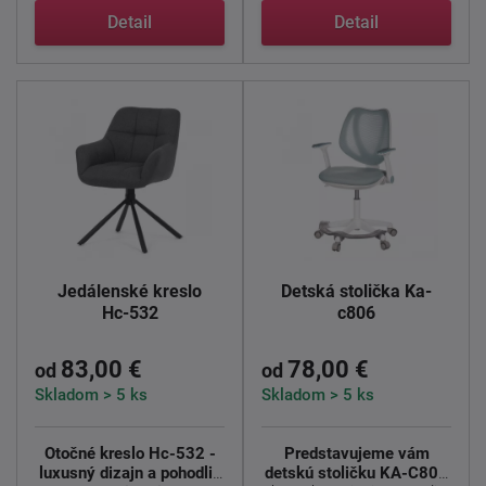
Detail
Detail
Jedálenské kreslo
Detská stolička Ka-
Hc-532
c806
83,00 €
78,00 €
od
od
Skladom > 5 ks
Skladom > 5 ks
Otočné kreslo Hc-532 -
Predstavujeme vám
luxusný dizajn a pohodlie
detskú stoličku KA-C806