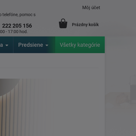
Môj účet
 telefóne, pomoc s
Prázdny košík
1
222 205 156
:00 - 17:00 hod.
ia
Predsiene
Výrobcovia
Všetky kategórie
Záhrada