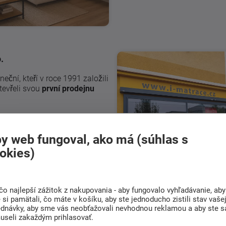
.
ční, kteří v roce 1991 založili
otevřeli svou
první prodejnu
nad Moravou postupně vyrostlo
o nábytek do celého domova. Za
y web fungoval, ako má (súhlas s
odně - zákazníci začali vybírat
ozšířila a vznikl také
e-shop
okies)
čo najlepší zážitok z nakupovania - aby fungovalo vyhľadávanie, aby
si pamätali, čo máte v košíku, aby ste jednoducho zistili stav vaše
ednávky, aby sme vás neobťažovali nevhodnou reklamou a aby ste s
useli zakaždým prihlasovať.
Co znamená Ketyban?