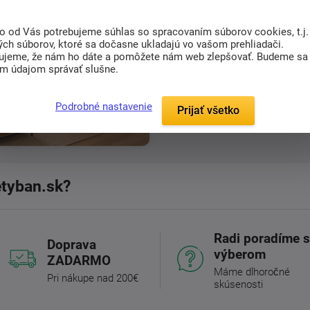
Ketyban je jednoduše slovo
NÁB
to od Vás potrebujeme súhlas so spracovaním súborov cookies, t.j.
ých súborov, ktoré sa dočasne ukladajú vo vašom prehliadači.
Název vznikl tak trochu hravě, al
ujeme, že nám ho dáte a pomôžete nám web zlepšovať. Budeme sa
značka, pod kterou
už více než 
im údajom správať slušne.
zákazníkům vybírat nábytek pro 
A i když je název otočený naruby,
Podrobné nastavenie
Prijať všetko
a jednoduchý -
poradit a pomoc
etyban.sk?
Radi poradíme 
Doprava
výberom
ZADARMO
Máme dlhoročné
Pri nákupe nad 200€
skúsenosti