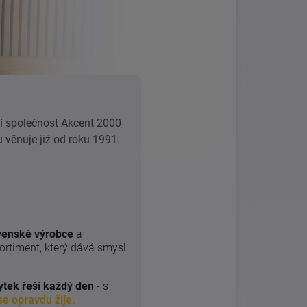
í společnost Akcent 2000
ku věnuje již od roku 1991.
venské výrobce
a
rtiment, který dává smysl
ytek řeší každý den
- s
se opravdu žije.