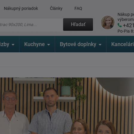
Nákupný poriadok
Články
FAQ
Nákup po
výberom
Hľadať
+42
Po-Pia 8
izby
Kuchyne
Bytové doplnky
Kancelár