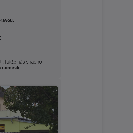
oravou.
0
í, takže nás snadno
 náměstí.