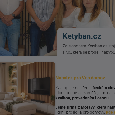
Ketyban.cz
Za e-shopem Ketyban.cz stoj
s.r.o., která se prodeji nábyt
Nábytek pro Váš domov.
Zastupujeme přední
české a slo
dlouhodobě se zaměřujeme na so
kvalitou, provedením i cenou.
Jsme firma z Moravy, která náb
lidmi, pro lidi a pro domovy,
kde 