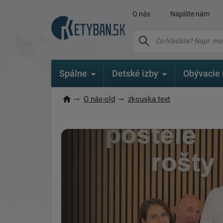
O nás
Napíšte nám
Spálne
Detské izby
Obývacie 
O nás-old
zkouska text