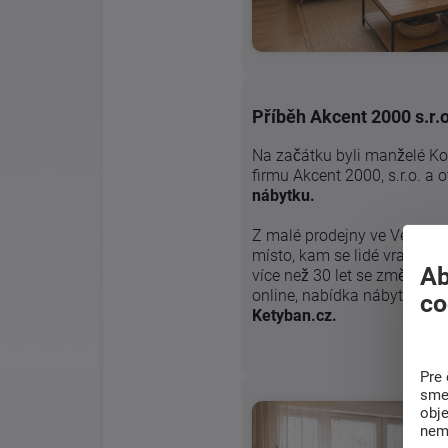
Příběh Akcent 2000 s.r.o
Na začátku byli manželé Kone
firmu Akcent 2000, s.r.o. a 
nábytku.
Z malé prodejny ve Veselí 
místo, kam se lidé vrací pr
Ab
více než 30 let se změnilo h
online, nabídka nábytku se r
co
Ketyban.cz.
Pre 
sme 
obj
nem