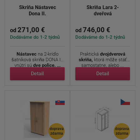
Skriňa Nástavec
Skriňa Lara 2-
Dona II.
dveřová
271,00 €
746,00 €
od
od
Dodáváme do 1-2 týdnů
Dodáváme do 1-2 týdnů
Nástavec
na 2-krídlo
Praktická
dvojdverová
šatníková skriňa DONA II.
skriňa,
ktorá môže stáť
vnútri sú
dve police. ...
samostatne, alebo ...
Detail
Detail
doprava
doprava
zdarma
zdarma