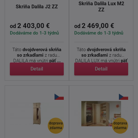
Skriňa Dalila Lux M2
Skriňa Dalila J2 ZZ
ZZ
2 403,00 €
2 469,00 €
od
od
Dodáváme do 1-3 týdnů
Dodáváme do 1-3 týdnů
Táto
dvojdverová skriňa
Táto
dvojdverová skriňa
so zrkadlami
z radu
so zrkadlami
z radu
DALILA má vnútri
päť ...
DALILA LUX má vnútri
päť
...
Detail
Detail
doprava
doprava
zdarma
zdarma