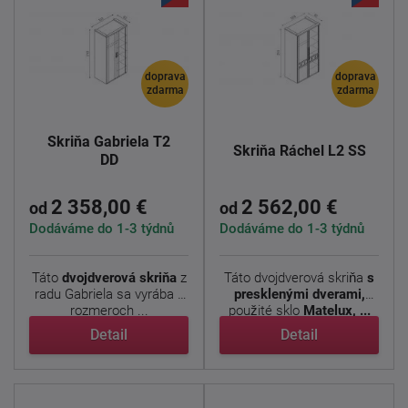
doprava
doprava
zdarma
zdarma
Skriňa Gabriela T2
Skriňa Ráchel L2 SS
DD
2 358,00 €
2 562,00 €
od
od
Dodáváme do 1-3 týdnů
Dodáváme do 1-3 týdnů
Táto
dvojdverová skriňa
z
Táto dvojdverová skriňa
s
radu Gabriela sa vyrába v
presklenými dverami,
rozmeroch ...
použité sklo
Matelux, ...
Detail
Detail