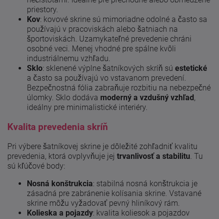
priestory.
Kov
: kovové skrine sú mimoriadne odolné a často sa
používajú v pracoviskách alebo šatniach na
športoviskách. Uzamykateľné prevedenie chráni
osobné veci. Menej vhodné pre spálne kvôli
industriálnemu vzhľadu.
Sklo
: sklenené výplne šatníkových skríň sú
estetické
a často sa používajú vo vstavanom prevedení.
Bezpečnostná fólia zabraňuje rozbitiu na nebezpečné
úlomky. Sklo dodáva
moderný a vzdušný vzhľad
,
ideálny pre minimalistické interiéry.
Kvalita prevedenia skríň
Pri výbere šatníkovej skrine je dôležité zohľadniť kvalitu
prevedenia, ktorá ovplyvňuje jej
trvanlivosť a stabilitu
. Tu
sú kľúčové body:
Nosná konštrukcia
: stabilná nosná konštrukcia je
zásadná pre zabránenie kolísania skrine. Vstavané
skrine môžu vyžadovať pevný hliníkový rám.
Kolieska a pojazdy
: kvalita koliesok a pojazdov