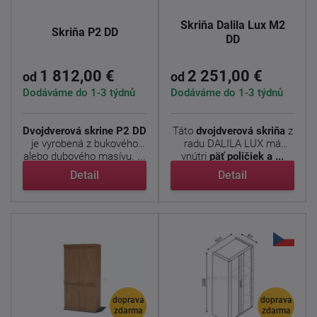
Skriňa Dalila Lux M2
Skriňa P2 DD
DD
1 812,00 €
2 251,00 €
od
od
Dodáváme do 1-3 týdnů
Dodáváme do 1-3 týdnů
Dvojdverová skrine P2 DD
Táto
dvojdverová skriňa
z
je vyrobená z bukového
radu DALILA LUX má
alebo dubového masívu. ...
vnútri
päť poličiek a ...
Detail
Detail
doprava
doprava
zdarma
zdarma