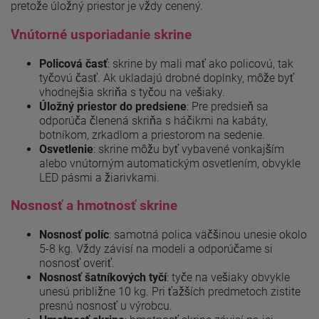
pretože úložný priestor je vždy cenený.
Vnútorné usporiadanie skrine
Policová časť
: skrine by mali mať ako policovú, tak
tyčovú časť. Ak ukladajú drobné doplnky, môže byť
vhodnejšia skriňa s tyčou na vešiaky.
Úložný priestor do predsiene
: Pre predsieň sa
odporúča členená skriňa s háčikmi na kabáty,
botníkom, zrkadlom a priestorom na sedenie.
Osvetlenie
: skrine môžu byť vybavené vonkajším
alebo vnútorným automatickým osvetlením, obvykle
LED pásmi a žiarivkami.
Nosnosť a hmotnosť skrine
Nosnosť
políc
: samotná polica väčšinou unesie okolo
5-8 kg. Vždy závisí na modeli a odporúčame si
nosnosť overiť.
Nosnosť šatníkových tyčí
: tyče na vešiaky obvykle
unesú približne 10 kg. Pri ťažších predmetoch zistite
presnú nosnosť u výrobcu.