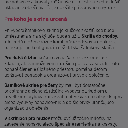
pre nohavice a kravaty môžu ušetriť miesto a zjednodušiť
ukladanie oblečenia, čo je dôležité pri správnom výbere.
Pre koho je skriňa určená
Pri výbere šatníkovej skrine je kľúčové zvážiť, kde bude
umiestnená a na aký účel bude slúžiť.
Skriňa do chodby
,
kde budú uložené rôzne kombinácie odevov a doplnkov,
potrebuje inú konfiguráciu než detská šatníková skriňa.
Pre detskú izbu
sa často volia šatníkové skrine bez
zrkadla, ale s množstvom menších políc a zásuviek. Toto
bohaté členenie úložného priestoru pomáha deťom
udržiavať poriadok a organizovať si svoje oblečenie.
Šatníkové skrine pre ženy
by mali byť dostatočne
priestranné a členené, ideálne vybavené zrkadlom a
osvetlením. Výbava môže zahŕňať vešiak na šatky, sklopný
alebo výsuvný nohavicovník a ďalšie prvky uľahčujúce
organizáciu oblečenia.
V skriniach pre mužov
môžu byť užitočné mriežky na
zavesenie nohavíc alebo špeciálne ramienka na kravaty,