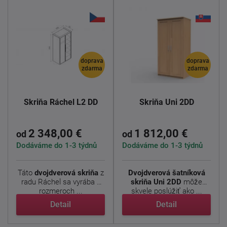
doprava
doprava
zdarma
zdarma
Skriňa Ráchel L2 DD
Skriňa Uni 2DD
2 348,00 €
1 812,00 €
od
od
Dodáváme do 1-3 týdnů
Dodáváme do 1-3 týdnů
Táto
dvojdverová skriňa
z
Dvojdverová šatníková
radu Ráchel sa vyrába v
skriňa Uni 2DD
môže
rozmeroch ...
skvele poslúžiť ako ...
Detail
Detail