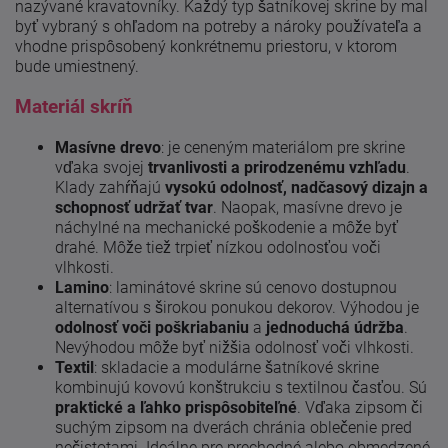
nazývané kravatovníky. Každý typ šatníkovej skrine by mal
byť vybraný s ohľadom na potreby a nároky používateľa a
vhodne prispôsobený konkrétnemu priestoru, v ktorom
bude umiestnený.
Materiál skríň
Masívne drevo
: je ceneným materiálom pre skrine
vďaka svojej
trvanlivosti a prirodzenému vzhľadu
.
Klady zahŕňajú
vysokú odolnosť, nadčasový dizajn a
schopnosť udržať tvar
. Naopak, masívne drevo je
náchylné na mechanické poškodenie a môže byť
drahé. Môže tiež trpieť nízkou odolnosťou voči
vlhkosti.
Lamino
: laminátové skrine sú cenovo dostupnou
alternatívou s širokou ponukou dekorov. Výhodou je
odolnosť voči poškriabaniu
a
jednoduchá údržba
.
Nevýhodou môže byť nižšia odolnosť voči vlhkosti.
Textil
: skladacie a modulárne šatníkové skrine
kombinujú kovovú konštrukciu s textilnou časťou. Sú
praktické a ľahko prispôsobiteľné
. Vďaka zipsom či
suchým zipsom na dverách chránia oblečenie pred
nečistotami. Ideálne pre prechodné alebo obmedzené