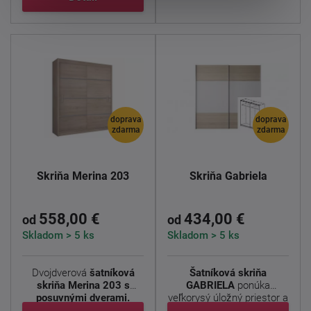
doprava
doprava
zdarma
zdarma
Skriňa Merina 203
Skriňa Gabriela
558,00 €
434,00 €
od
od
Skladom > 5 ks
Skladom > 5 ks
Dvojdverová
šatníková
Šatníková skriňa
skriňa Merina 203 s
GABRIELA
ponúka
posuvnými dverami.
veľkorysý úložný priestor a
Použitým ...
moderný ...