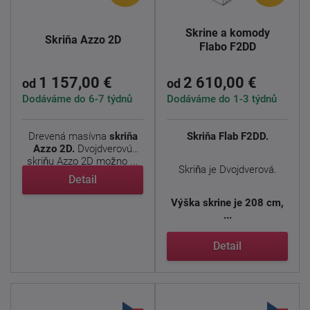
Skrine a komody
Skriňa Azzo 2D
Flabo F2DD
1 157,00 €
2 610,00 €
od
od
Dodáváme do 6-7 týdnů
Dodáváme do 1-3 týdnů
Drevená masívna
skriňa
Skriňa Flab F2DD.
Azzo 2D.
Dvojdverovú
skriňu Azzo 2D možno ...
Skriňa je Dvojdverová.
Detail
Výška skrine je 208 cm,
...
Detail