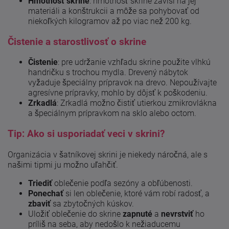
Hmotnosť skrine
: hmotnosť skrine závisí na jej
materiáli a konštrukcii a môže sa pohybovať od
niekoľkých kilogramov až po viac než 200 kg.
Čistenie a starostlivosť o skrine
Čistenie
: pre udržanie vzhľadu skrine použite vlhkú
handričku s trochou mydla. Drevený nábytok
vyžaduje špeciálny prípravok na drevo. Nepoužívajte
agresívne prípravky, mohlo by dôjsť k poškodeniu.
Zrkadlá
: Zrkadlá možno čistiť utierkou zmikrovlákna
a špeciálnym prípravkom na sklo alebo octom.
Tip: Ako si usporiadať veci v skrini?
Organizácia v šatníkovej skrini je niekedy náročná, ale s
našimi tipmi ju možno uľahčiť.
Triediť
oblečenie podľa sezóny a obľúbenosti.
Ponechať
si len oblečenie, ktoré vám robí radosť, a
zbaviť
sa zbytočných kúskov.
Uložiť oblečenie do skrine
zapnuté
a
nevrstviť
ho
príliš na seba, aby nedošlo k nežiaducemu