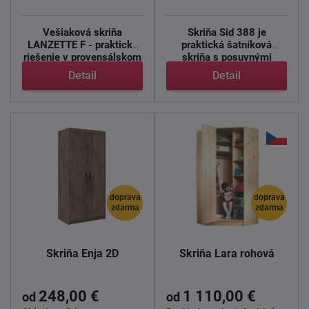
Vešiaková skriňa
Skriňa Sid 388 je
LANZETTE F - praktické
praktická šatníková
riešenie v provensálskom
skriňa s posuvnými
štýle ...
dverami, ...
Detail
Detail
doprava
doprava
zdarma
zdarma
Skriňa Enja 2D
Skriňa Lara rohová
248,00 €
1 110,00 €
od
od