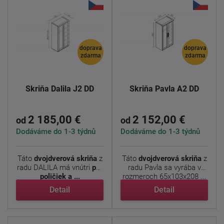
doprava
doprava
zdarma
zdarma
Skriňa Dalila J2 DD
Skriňa Pavla A2 DD
2 185,00 €
2 152,00 €
od
od
Dodáváme do 1-3 týdnů
Dodáváme do 1-3 týdnů
Táto
dvojdverová skriňa
z
Táto
dvojdverová skriňa
z
radu DALILA má vnútri
päť
radu Pavla sa vyrába v
poličiek a ...
rozmeroch 65x103x208 ...
Detail
Detail