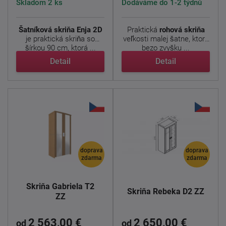
Skladom 2 ks
Dodáváme do 1-2 týdnů
Šatníková skriňa Enja 2D
Praktická
rohová skriňa
je praktická skriňa so
veľkosti malej šatne, ktorá
šírkou 90 cm, ktorá ...
bezo zvyšku ...
Detail
Detail
doprava
doprava
zdarma
zdarma
Skriňa Gabriela T2
Skriňa Rebeka D2 ZZ
ZZ
2 563,00 €
2 650,00 €
od
od