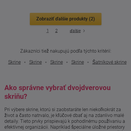
Zobraziť ďalšie produkty (2)
1
2
ďalšie
Zákazníci tiež nakupujú podľa týchto kritérií:
Skrine
Skrine
Skrine
Skrine
Šatníkové skrine
Ako správne vybrať dvojdverovou
skriňu?
Pri výbere skrine, ktorú si zaobstaráte len niekoľkokrát za
život a často natrvalo, je kľúčové dbať aj na zdanlivo malé
detaily. Tieto prvky prispievajú k pohodlnému používaniu a
efektívnej organizácii. Napríklad špeciálne úložné priestory