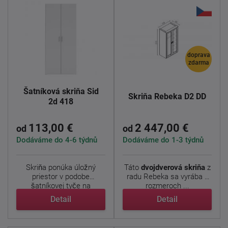
doprava
zdarma
Šatníková skriňa Sid
Skriňa Rebeka D2 DD
2d 418
113,00 €
2 447,00 €
od
od
Dodáváme do 4-6 týdnů
Dodáváme do 1-3 týdnů
Skriňa ponúka úložný
Táto
dvojdverová skriňa
z
priestor v podobe
radu Rebeka sa vyrába v
šatníkovej tyče na
rozmeroch ...
zavesenie ...
Detail
Detail