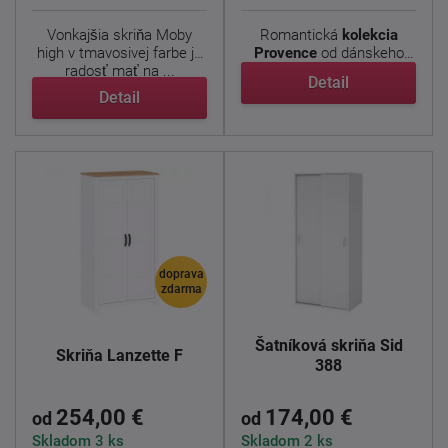
Vonkajšia skriňa Moby
Romantická
kolekcia
high v tmavosivej farbe je
Provence
od dánskeho
radosť mať na ...
výrobcu prináša do ...
Detail
Detail
doprava
zdarma
Šatníková skriňa Sid
Skriňa Lanzette F
388
254,00 €
174,00 €
od
od
Skladom 3 ks
Skladom 2 ks