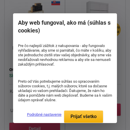
Aby web fungoval, ako má (súhlas s
doprava
cookies)
zdarma
Pre čo najlepší zážitok z nakupovania - aby fungovalo
Kancelária Rioma typ
Skriňa Merina 150
vyhľadávanie, aby sme si pamätali, čo máte v košíku, aby
09
ste jednoducho zistili stav vašej objednávky, aby sme vás
neobťažovali nevhodnou reklamou a aby ste sa nemuseli
zakaždým prihlasovať.
201,00 €
474,00 €
od
od
Skladom > 5 ks
Skladom > 5 ks
Preto od Vás potrebujeme súhlas so spracovaním
súborov cookies, t.j. malých súborov, ktoré sa dočasne
ukladajú vo vašom prehliadači. Ďakujeme, že nám ho
Kancelárska
skriňa Rioma
Dvojdverová
šatníková
dáte a pomôžete nám web zlepšovať. Budeme sa k vašim
typ 09.
skriňa Merina 150 s
údajom správať slušne.
posuvnými dverami.
Použitým ...
Detail
Uložte svoje dokumenty a
Podrobné nastavenie
podklady na ...
Prijať všetko
Detail