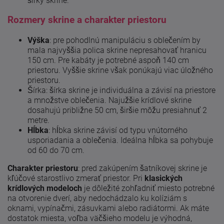
šírky skrine.
Rozmery skrine a charakter priestoru
Výška
: pre pohodlnú manipuláciu s oblečením by
mala najvyššia polica skrine nepresahovať hranicu
150 cm. Pre kabáty je potrebné aspoň 140 cm
priestoru. Vyššie skrine však ponúkajú viac úložného
priestoru.
Šírka: šírka skrine je individuálna a závisí na priestore
a množstve oblečenia. Najužšie krídlové skrine
dosahujú približne 50 cm, širšie môžu presiahnuť 2
metre.
Hĺbka
: hĺbka skrine závisí od typu vnútorného
usporiadania a oblečenia. Ideálna hĺbka sa pohybuje
od 60 do 70 cm.
Charakter priestoru
: pred zakúpením šatníkovej skrine je
kľúčové starostlivo zmerať priestor. Pri
klasických
krídlových modeloch
je dôležité zohľadniť miesto potrebné
na otvorenie dverí, aby nedochádzalo ku kolíziám s
oknami, vypínačmi, zásuvkami alebo radiátormi. Ak máte
dostatok miesta, voľba väčšieho modelu je výhodná,