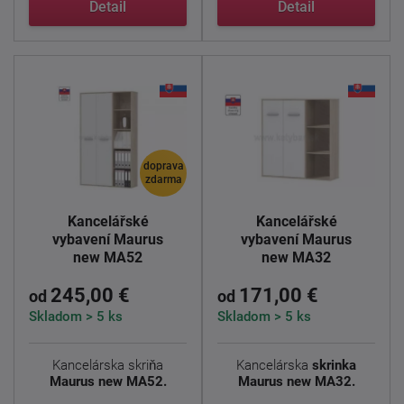
Detail
Detail
doprava
zdarma
Kancelářské
Kancelářské
vybavení Maurus
vybavení Maurus
new MA52
new MA32
245,00 €
171,00 €
od
od
Skladom > 5 ks
Skladom > 5 ks
Kancelárska skriňa
Kancelárska
skrinka
Maurus new MA52.
Maurus new MA32.