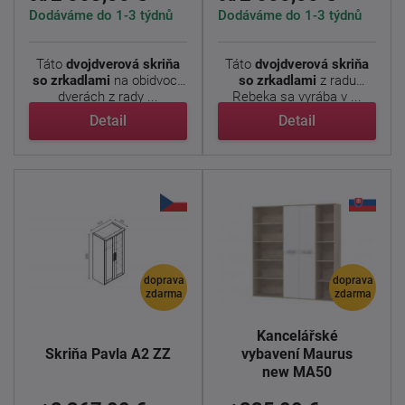
Dodáváme do 1-3 týdnů
Dodáváme do 1-3 týdnů
Táto
dvojdverová skriňa
Táto
dvojdverová skriňa
so zrkadlami
na obidvoch
so zrkadlami
z radu
dverách z rady ...
Rebeka sa vyrába v ...
Detail
Detail
doprava
doprava
zdarma
zdarma
Kancelářské
Skriňa Pavla A2 ZZ
vybavení Maurus
new MA50