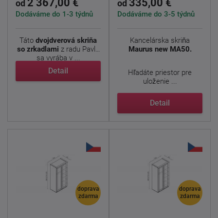
2 367,00 €
335,00 €
od
od
Dodáváme do 1-3 týdnů
Dodáváme do 3-5 týdnů
Táto
dvojdverová
skriňa
Kancelárska skriňa
so zrkadlami
z radu Pavla
Maurus new MA50.
sa vyrába v ...
Detail
Hľadáte priestor pre
uloženie ...
Detail
doprava
doprava
zdarma
zdarma