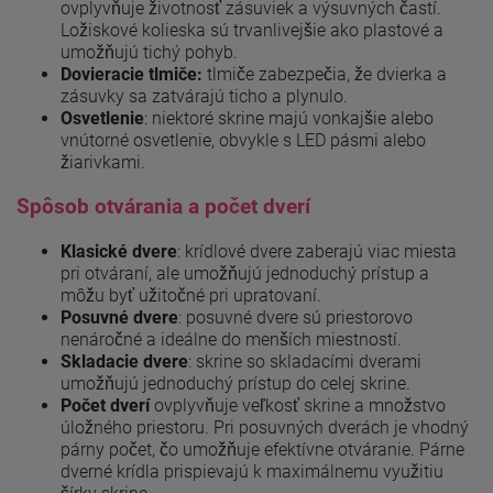
ovplyvňuje životnosť zásuviek a výsuvných častí.
Ložiskové kolieska sú trvanlivejšie ako plastové a
umožňujú tichý pohyb.
Dovieracie tlmiče:
tlmiče zabezpečia, že dvierka a
zásuvky sa zatvárajú ticho a plynulo.
Osvetlenie
: niektoré skrine majú vonkajšie alebo
vnútorné osvetlenie, obvykle s LED pásmi alebo
žiarivkami.
Spôsob otvárania a počet dverí
Klasické dvere
: krídlové dvere zaberajú viac miesta
pri otváraní, ale umožňujú jednoduchý prístup a
môžu byť užitočné pri upratovaní.
Posuvné dvere
: posuvné dvere sú priestorovo
nenáročné a ideálne do menších miestností.
Skladacie dvere
: skrine so skladacími dverami
umožňujú jednoduchý prístup do celej skrine.
Počet dverí
ovplyvňuje veľkosť skrine a množstvo
úložného priestoru. Pri posuvných dverách je vhodný
párny počet, čo umožňuje efektívne otváranie. Párne
dverné krídla prispievajú k maximálnemu využitiu