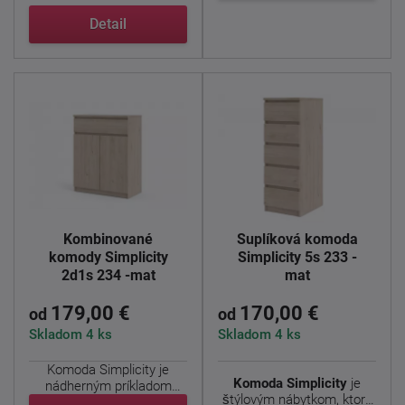
Detail
Kombinované
Šuplíková komoda
komody Simplicity
Simplicity 5s 233 -
2d1s 234 -mat
mat
179,00 €
170,00 €
od
od
Skladom 4 ks
Skladom 4 ks
Komoda Simplicity je
Komoda Simplicity
je
nádherným príkladom
štýlovým nábytkom, ktorý
jednoduchého a ...