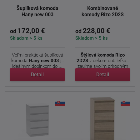
Šuplíková komoda
Kombinované
Hany new 003
komody Rizo 2D2S
172,00 €
228,00 €
od
od
Skladom > 5 ks
Skladom > 5 ks
Veľmi praktická šuplíková
Štýlová komoda Rizo
komoda
Hany new 003
je
2D2S
v dekore dub lefkas
ideálnym doplnkom do ...
zaujme svojim prírodným
...
Detail
Detail