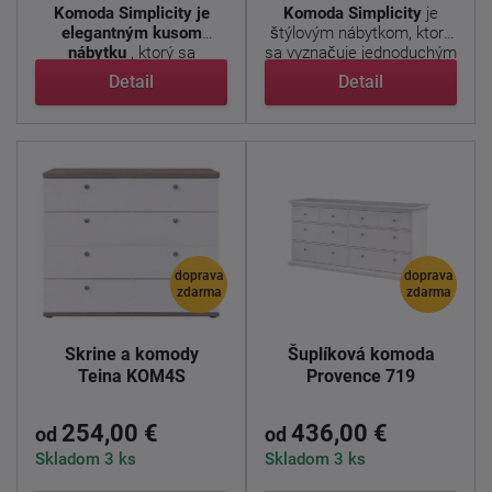
Komoda Simplicity je
Komoda Simplicity
je
elegantným kusom
štýlovým nábytkom, ktorý
nábytku
, ktorý sa
sa vyznačuje jednoduchým
vyznačuje ...
...
Detail
Detail
doprava
doprava
zdarma
zdarma
Skrine a komody
Šuplíková komoda
Teina KOM4S
Provence 719
254,00 €
436,00 €
od
od
Skladom 3 ks
Skladom 3 ks