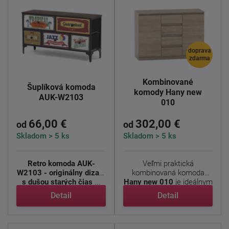
doprava
zdarma
Kombinované
Šuplíková komoda
komody Hany new
AUK-W2103
010
66,00 €
302,00 €
od
od
Skladom > 5 ks
Skladom > 5 ks
Retro komoda AUK-
Veľmi praktická
W2103 - originálny dizajn
kombinovaná komoda
s dušou starých čias
...
Hany new 010
je ideálnym
doplnkom ...
Detail
Detail