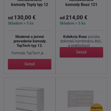
komody Topty typ 12
komody Boaz 121
130,00 €
214,00 €
od
od
Skladom > 5 ks
Skladom > 5 ks
Moderné a jemné
Kolekcia Boaz
ponúka
prevedenie komody
dokonalú kombináciu štýlu
TopTech typ 12.
a praktickosti. ...
Detail
Komoda TopTech je ...
Detail
doprava