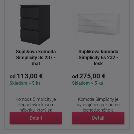
Šuplíková komoda
Šuplíková komoda
Simplicity 3s 237 -
Simplicity 6s 232 -
mat
lesk
113,00 €
275,00 €
od
od
Skladom > 5 ks
Skladom > 5 ks
Komoda Simplicity je
Komoda Simplicity je
elegantným kusom
vynikajúcim príkladom
nábytku, ktorý sa
jednoduchého a
vyznačuje ...
nadčasového ...
Detail
Detail