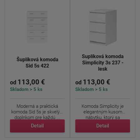
Šuplíková komoda
Šuplíková komoda
Simplicity 3s 237 -
Sid 5s 422
lesk
113,00 €
113,00 €
od
od
Skladom > 5 ks
Skladom > 5 ks
Moderná a praktická
Komoda Simplicity je
komoda Sid 5s je skvelým
elegantným kusom
doplnkom pre každú ...
nábytku, ktorý sa
vyznačuje ...
Detail
Detail