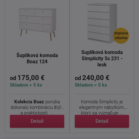
doprava
zdarma
Šuplíková komoda
Šuplíková komoda
Simplicity 5s 231 -
Boaz 124
lesk
175,00 €
240,00 €
od
od
Skladom > 5 ks
Skladom > 5 ks
Kolekcia Boaz
ponúka
Komoda Simplicity je
dokonalú kombináciu štýlu
elegantným nábytkom,
a praktickosti. ...
ktorý sa vyznačuje ...
Detail
Detail