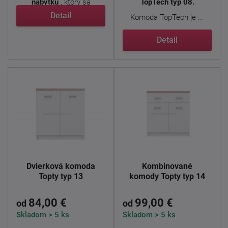
nábytku
, ktorý sa
TopTech typ 08.
vyznačuje ...
Detail
Komoda TopTech je ...
Detail
Dvierková komoda
Kombinované
Topty typ 13
komody Topty typ 14
84,00 €
99,00 €
od
od
Skladom > 5 ks
Skladom > 5 ks