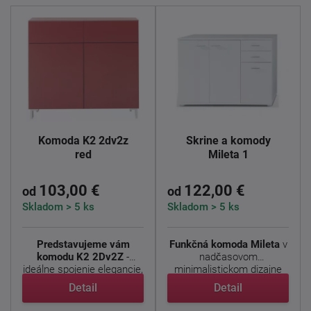
Komoda K2 2dv2z
Skrine a komody
red
Mileta 1
103,00 €
122,00 €
od
od
Skladom > 5 ks
Skladom > 5 ks
Predstavujeme vám
Funkčná komoda Mileta
v
komodu K2 2Dv2Z
-
nadčasovom
ideálne spojenie elegancie,
minimalistickom dizajne
...
prináša ...
Detail
Detail