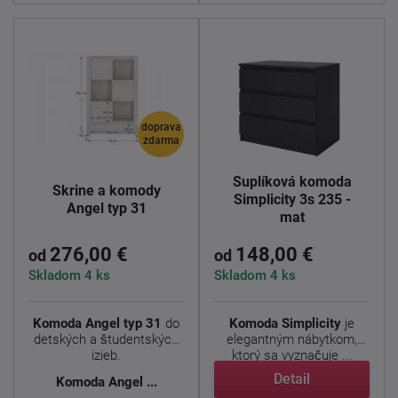
doprava
zdarma
Šuplíková komoda
Skrine a komody
Simplicity 3s 235 -
Angel typ 31
mat
276,00 €
148,00 €
od
od
Skladom 4 ks
Skladom 4 ks
Komoda Angel typ 31
do
Komoda Simplicity
je
detských a študentských
elegantným nábytkom,
izieb.
ktorý sa vyznačuje ...
Detail
Komoda
Angel ...