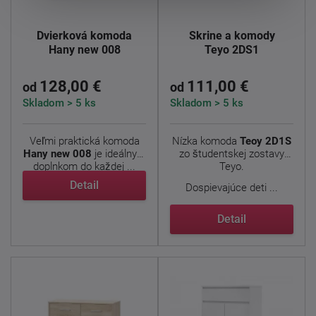
Dvierková komoda
Skrine a komody
Hany new 008
Teyo 2DS1
128,00 €
111,00 €
od
od
Skladom > 5 ks
Skladom > 5 ks
Veľmi praktická komoda
Nízka komoda
Teoy 2D1S
Hany new 008
je ideálnym
zo študentskej zostavy
doplnkom do každej ...
Teyo.
Detail
Dospievajúce deti ...
Detail