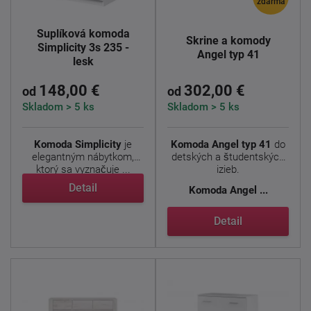
zdarma
Šuplíková komoda
Skrine a komody
Simplicity 3s 235 -
Angel typ 41
lesk
148,00 €
302,00 €
od
od
Skladom > 5 ks
Skladom > 5 ks
Komoda Simplicity
je
Komoda Angel typ 41
do
elegantným nábytkom,
detských a študentských
ktorý sa vyznačuje ...
izieb.
Detail
Komoda
Angel ...
Detail