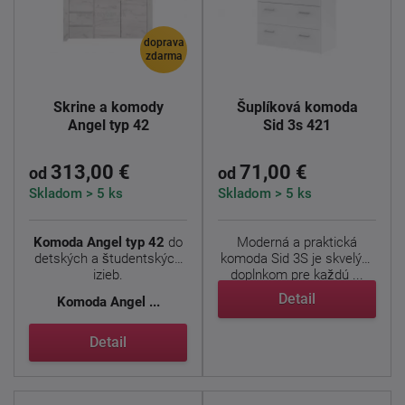
doprava
zdarma
Skrine a komody
Šuplíková komoda
Angel typ 42
Sid 3s 421
313,00 €
71,00 €
od
od
Skladom > 5 ks
Skladom > 5 ks
Komoda Angel typ 42
do
Moderná a praktická
detských a študentských
komoda Sid 3S je skvelým
izieb.
doplnkom pre každú ...
Detail
Komoda
Angel ...
Detail