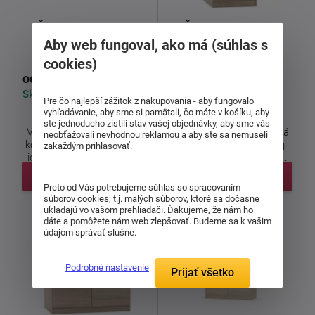
Šuplíková komoda
Šuplíková komoda
Hany new 014
Hany new 009
Aby web fungoval, ako má (súhlas s
cookies)
186,00 €
172,00 €
od
od
Skladom > 5 ks
Skladom > 5 ks
Pre čo najlepší zážitok z nakupovania - aby fungovalo
vyhľadávanie, aby sme si pamätali, čo máte v košíku, aby
ste jednoducho zistili stav vašej objednávky, aby sme vás
Veľmi praktická šuplíková
Veľmi praktická šuplíková
neobťažovali nevhodnou reklamou a aby ste sa nemuseli
komoda
Hany new 009
je
komoda
Hany new 009
je
zakaždým prihlasovať.
ideálnym doplnkom do ...
ideálnym doplnkom do ...
Detail
Detail
Preto od Vás potrebujeme súhlas so spracovaním
súborov cookies, t.j. malých súborov, ktoré sa dočasne
ukladajú vo vašom prehliadači. Ďakujeme, že nám ho
dáte a pomôžete nám web zlepšovať. Budeme sa k vašim
údajom správať slušne.
Podrobné nastavenie
Prijať všetko