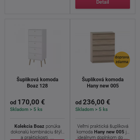
Detail
doprava
zdarma
Šuplíková komoda
Šuplíková komoda
Boaz 128
Hany new 005
170,00 €
236,00 €
od
od
Skladom > 5 ks
Skladom > 5 ks
Kolekcia Boaz
ponúka
Veľmi praktická šuplíková
dokonalú kombináciu štýlu
komoda
Hany new 005
je
a praktickosti. ...
ideálnym doplnkom do ...