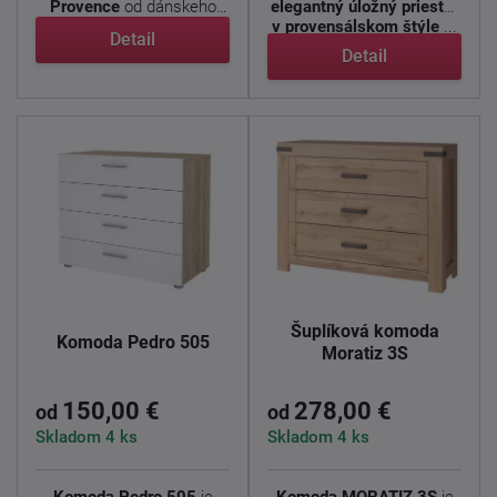
Provence
od dánskeho
elegantný úložný priestor
výrobcu prináša do ...
v provensálskom štýle
...
Detail
Detail
Šuplíková komoda
Komoda Pedro 505
Moratiz 3S
150,00 €
278,00 €
od
od
Skladom 4 ks
Skladom 4 ks