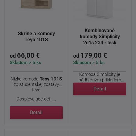
Kombinované
Skrine a komody
komody Simplicity
Teyo 1D1S
2d1s 234 - lesk
66,00 €
179,00 €
od
od
Skladom > 5 ks
Skladom > 5 ks
Komoda Simplicity je
Nízka komoda
Teoy 1D1S
nádherným príkladom
zo študentskej zostavy
jednoduchého a ...
Detail
Teyo.
Dospievajúce deti ...
Detail