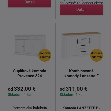
Detail
sa vyznačuje jednoduchým
...
Detail
doprava
doprava
zdarma
zdarma
Šuplíková komoda
Kombinované
Provence 824
komody Lanzette E
332,00 €
311,00 €
od
od
Skladom 4 ks
Skladom 4 ks
Romantická
kolekcia
Komoda LANZETTE E -