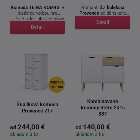
Komoda TEINA KOM4S
je
Romantická
kolekcia
ideálnou voľbou pre
Provence
od dánskeho
každého, kto hľadá štýlový
výrobcu prináša do ...
Detail
a ...
Detail
doprava
zdarma
Kombinované
Šuplíková komoda
komody Retro 2d1s
Provence 717
387
244,00 €
140,00 €
od
od
Skladom 3 ks
Skladom 3 ks