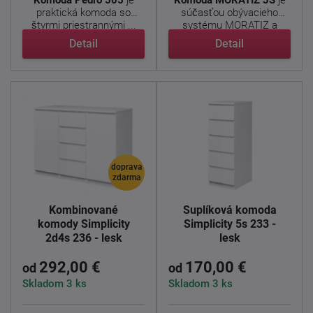
Komoda Pedro 505
je
Komoda MORATIZ 3S
je
praktická komoda so
súčasťou obývacieho
štyrmi priestrannými ...
systému MORATIZ a
predstavuje ...
Detail
Detail
doprava
zdarma
Kombinované
Šuplíková komoda
komody Simplicity
Simplicity 5s 233 -
2d4s 236 - lesk
lesk
292,00 €
170,00 €
od
od
Skladom 3 ks
Skladom 3 ks