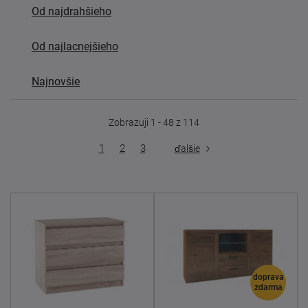
Od najdrahšieho
Od najlacnejšieho
Najnovšie
Zobrazuji 1 - 48 z 114
1
2
3
ďalšie
doprava
zdarma