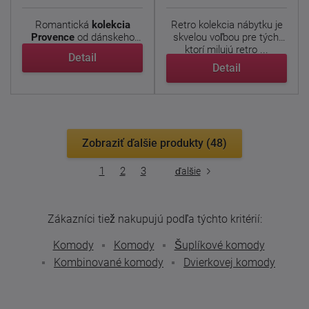
Romantická
kolekcia
Retro kolekcia nábytku je
Provence
od dánskeho
skvelou voľbou pre tých,
výrobcu prináša do ...
ktorí milujú retro ...
Detail
Detail
Zobraziť ďalšie produkty (48)
1
2
3
ďalšie
Zákazníci tiež nakupujú podľa týchto kritérií:
Komody
Komody
Šuplíkové komody
Kombinované komody
Dvierkovej komody