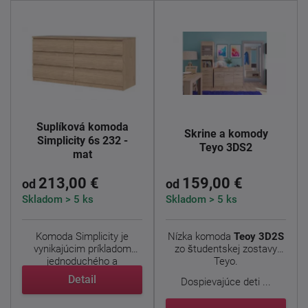
Šuplíková komoda
Skrine a komody
Simplicity 6s 232 -
Teyo 3DS2
mat
213,00 €
159,00 €
od
od
Skladom > 5 ks
Skladom > 5 ks
Komoda Simplicity je
Nízka komoda
Teoy 3D2S
vynikajúcim príkladom
zo študentskej zostavy
jednoduchého a
Teyo.
nadčasového ...
Detail
Dospievajúce deti ...