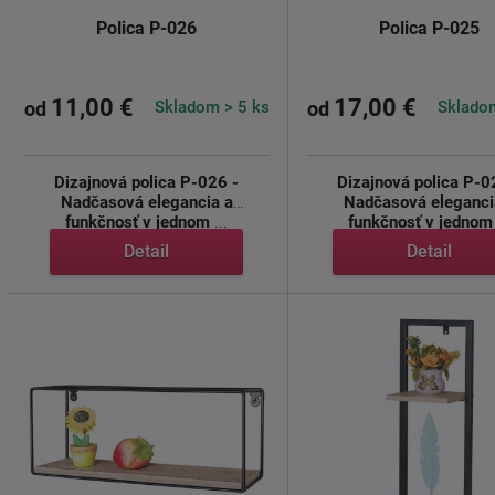
Polica P-026
Polica P-025
11,00 €
17,00 €
Skladom > 5 ks
Skladom
od
od
Dizajnová polica P-026 -
Dizajnová polica P-0
Nadčasová elegancia a
Nadčasová eleganci
funkčnosť v jednom
...
funkčnosť v jednom
Detail
Detail