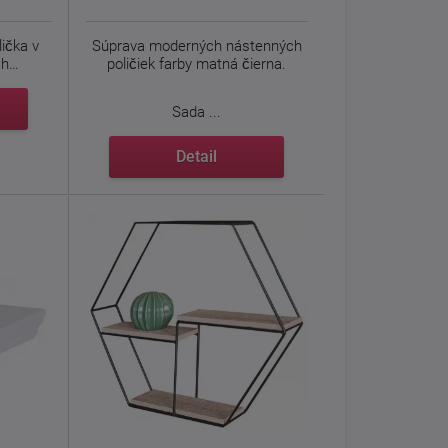
ička v
Súprava moderných nástenných
ch
poličiek farby matná čierna.
Sada ...
Detail