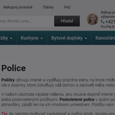
Nákupný poriadok
Články
FAQ
Nákup po
výberom
Hľadať
+42
Po-Pia 8
izby
Kuchyne
Bytové doplnky
Kancelár
Police
Poličky
oživujú interiér a vypĺňajú prázdne steny, na ktoré môž
ide o doplnky, ktoré zútulňujú váš domov a zároveň riešia nedo
V našom obchode nájdete riešenia, ako vkusne doplniť interié
alebo podsvietenými poličkami.
Podsvietené police
v spálni p
atmosféru, záleží len na ich vhodnom umiestnení. Poličky vám 
Tip
: Ak nemáte možnosť zaobstarať si nočný stolík, skúste umie