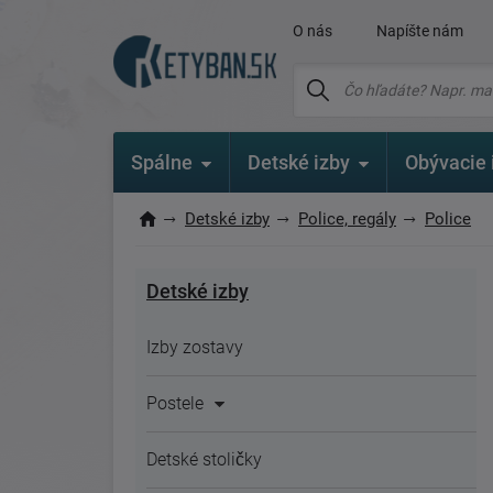
O nás
Napíšte nám
Spálne
Detské izby
Obývacie 
Detské izby
Police, regály
Police
Detské izby
Izby zostavy
Postele
Detské stoličky