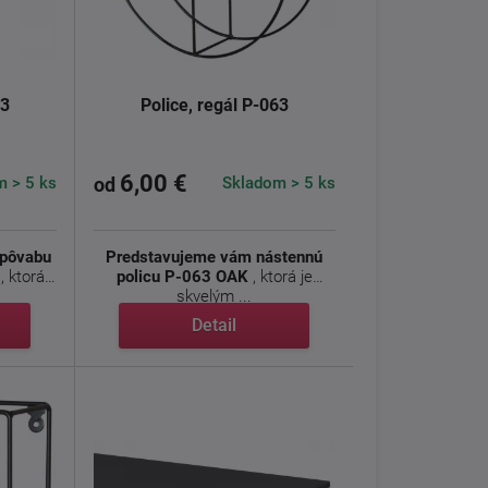
73
Police, regál P-063
6,00 €
 > 5 ks
Skladom > 5 ks
od
 pôvabu
Predstavujeme vám nástennú
, ktorá
policu P-063 OAK
, ktorá je
skvelým ...
Detail