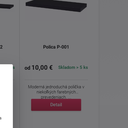
02
Polica P-001
10,00 €
 > 5 ks
Skladom > 5 ks
od
lička,
Moderná jednoduchá polička v
antov.
niekoľkých farebných
prevedeniach. ...
Detail
j
a