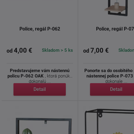
Police, regál P-062
Police, regál P-0
4,00 €
7,00 €
Skladom > 5 ks
Skladom
od
od
Predstavujeme vám nástennú
Ponorte sa do osobitého
policu P-062 OAK
, ktorá ponúka
nástennej police P-073
dokonalú ...
dokonale ...
Detail
Detail