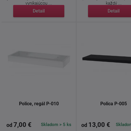
vynikajúcou ...
každý ...
Detail
Detail
Police, regál P-010
Polica P-005
7,00 €
13,00 €
Skladom > 5 ks
Skladom
od
od