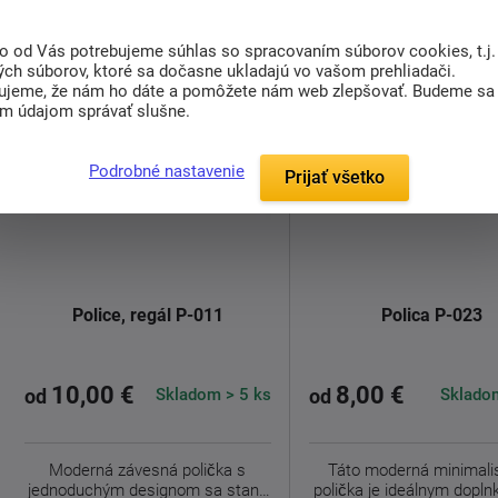
to od Vás potrebujeme súhlas so spracovaním súborov cookies, t.j.
ých súborov, ktoré sa dočasne ukladajú vo vašom prehliadači.
ujeme, že nám ho dáte a pomôžete nám web zlepšovať. Budeme sa
im údajom správať slušne.
Podrobné nastavenie
Prijať všetko
Police, regál P-011
Polica P-023
10,00 €
8,00 €
Skladom > 5 ks
Skladom
od
od
Moderná závesná polička s
Táto moderná minimali
jednoduchým designom sa stane
polička je ideálnym dopl