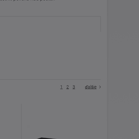
1
2
3
ďalšie