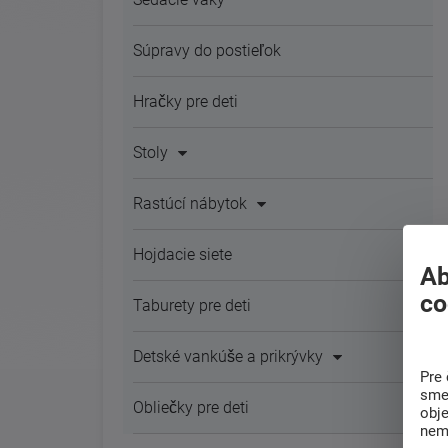
Súpravy do postieľok
Hračky pre deti
Stoly
Rastúcí nábytok
Hojdacie siete
Ab
co
Taburety pre deti
Detské vankúše a prikrývky
Pre 
sme 
Obliečky pre deti
obj
nem