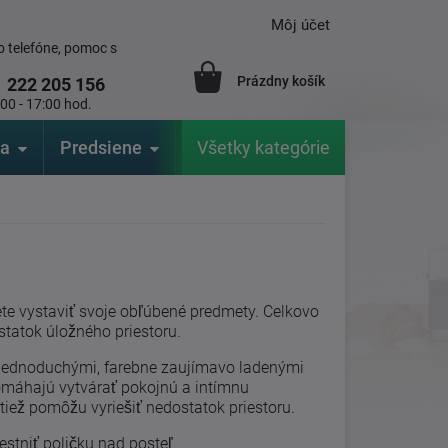
Môj účet
 telefóne, pomoc s
Prázdny košík
1
222 205 156
:00 - 17:00 hod.
ia
Predsiene
Výrobcovia
Všetky kategórie
Záhrada
ete vystaviť svoje obľúbené predmety. Celkovo
statok úložného priestoru.
r jednoduchými, farebne zaujímavo ladenými
omáhajú vytvárať pokojnú a intímnu
tiež pomôžu vyriešiť nedostatok priestoru.
stniť poličku nad posteľ.