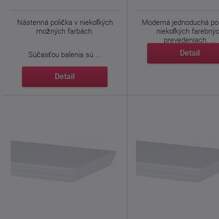
Nástenná polička v niekoľkých
Moderná jednoduchá pol
možných farbách.
niekoľkých farebný
prevedeniach. ...
Detail
Súčasťou balenia sú ...
Detail