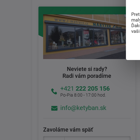
Pre
mal
Ďak
vaš
Neviete si rady?
Radi vám poradíme
+421
222 205 156
Po-Pia 8:00 - 17:00 hod.
info@ketyban.sk
Zavoláme vám späť