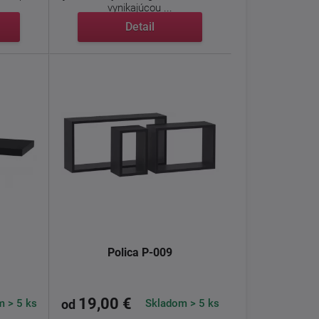
vynikajúcou ...
Detail
Polica P-009
19,00 €
 > 5 ks
Skladom > 5 ks
od