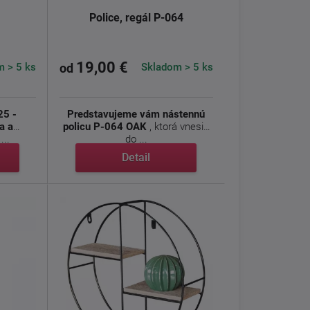
Police, regál P-064
19,00 €
 > 5 ks
Skladom > 5 ks
od
25 -
Predstavujeme vám nástennú
a a
policu P-064 OAK
, ktorá vnesie
...
do ...
Detail