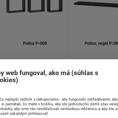
Polica P-008
Police, regál P-0
14,00 €
7,00 €
Skladom > 5 ks
Skladom
od
od
y web fungoval, ako má (súhlas s
okies)
Súprava moderných nástenných
Moderná jednoduchá po
poličiek rôznej farby.
niekoľko farebných vari
Materiál: ...
Detail
Sada obsahuje 3ks ...
čo najlepší zážitok z nakupovania - aby fungovalo vyhľadávanie, aby
si pamätali, čo máte v košíku, aby ste jednoducho zistili stav vaše
ednávky, aby sme vás neobťažovali nevhodnou reklamou a aby ste s
Detail
useli zakaždým prihlasovať.