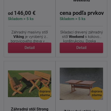
Weekend
146,00 €
cena podľa prvkov
od
Skladom > 5 ks
Skladom > 5 ks
Záhradný masívny stôl
Skladací drevený záhradný
Viking
je vyrobený z
stôl
Weekend
s kokovou
borovicového dreva v ...
konštrukciou. Doska ...
Detail
Detail
doprava
doprava
zdarma
zdarma
Záhradný stôl Strong