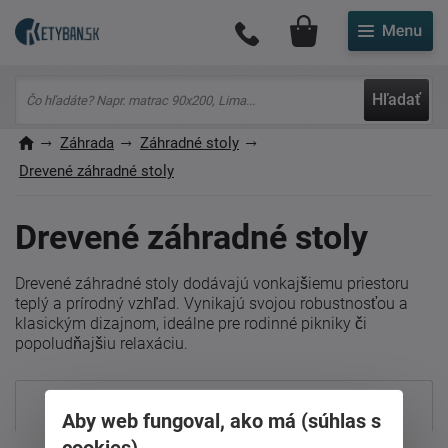
Môj účet
Hľadať
Záhrada
Záhradné stoly
Drevené záhradné stoly
Drevené záhradné stoly
Drevené záhradné stoly dodávajú vonkajšiemu priestoru
teplý a prírodný vzhľad. Vynikajú svojou robustnosťou a
klasickým dizajnom, ideálne pre rodinné pikniky či
popoludňajšiu relaxáciu.
Najpredávanejšie
Aby web fungoval, ako má (súhlas s