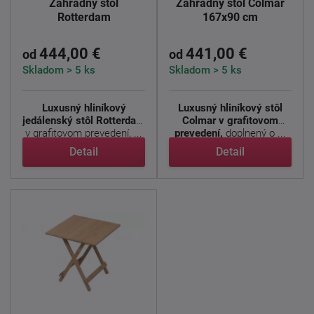
Záhradný stôl
Záhradný stôl Colmar
Rotterdam
167x90 cm
444,00 €
441,00 €
od
od
Skladom > 5 ks
Skladom > 5 ks
Luxusný hliníkový
Luxusný hliníkový stôl
jedálenský stôl Rotterdam
Colmar v grafitovom
v grafitovom prevedení, ...
prevedení,
doplnený o ...
Detail
Detail