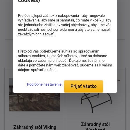
cookies)
Od najdrahšieho
Pre čo najlepší zážitok z nakupovania - aby fungovalo
Od najlacnejšieho
vyhľadávanie, aby sme si pamätali, čo máte v košíku, aby
ste jednoducho zistili stav vašej objednávky, aby sme vás
neobťažovali nevhodnou reklamou a aby ste sa nemuseli
Najnovšie
zakaždým prihlasovať.
Zobrazujem 1 - 7 z 7
Preto od Vás potrebujeme súhlas so spracovaním
súborov cookies, t.j. malých súborov, ktoré sa dočasne
ukladajú vo vašom prehliadači. Ďakujeme, že nám ho
dáte a pomôžete nám web zlepšovať. Budeme sa k vašim
údajom správať slušne.
Podrobné nastavenie
Prijať všetko
Záhradný stôl
Záhradný stôl Viking