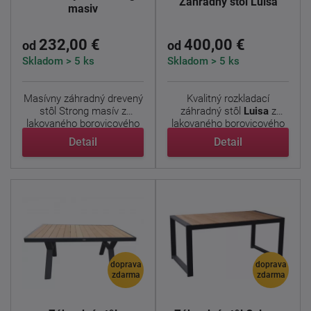
Záhradný stôl Luisa
masiv
232,00 €
400,00 €
od
od
Skladom > 5 ks
Skladom > 5 ks
Masívny záhradný drevený
Kvalitný rozkladací
stôl Strong masív z
záhradný stôl
Luisa
z
lakovaného borovicového
lakovaného borovicového
...
...
Detail
Detail
doprava
doprava
zdarma
zdarma