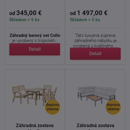
345,00 €
1 497,00 €
od
od
Skladom > 5 ks
Skladom > 5 ks
Záhradný barový set Colin
Táto luxusná súprava
je vyrobený z tropického
záhradného nábytku je
dreva - akácie. ...
vyrobená z kvalitného ...
Detail
Detail
doprava
doprava
zdarma
zdarma
Záhradná zostava
Záhradná zostava