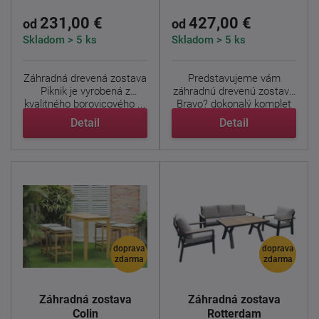
231,00 €
427,00 €
od
od
Skladom > 5 ks
Skladom > 5 ks
Záhradná drevená zostava
Predstavujeme vám
Piknik je vyrobená z
záhradnú drevenú zostavu
kvalitného borovicového ...
Bravo? dokonalý komplet
pre ...
Detail
Detail
doprava
doprava
zdarma
zdarma
Záhradná zostava
Záhradná zostava
Colin
Rotterdam