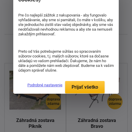
Od najlacnejšieho
Pre čo najlepší zážitok z nakupovania - aby fungovalo
vyhľadávanie, aby sme si pamätali, čo máte v košíku, aby
ste jednoducho zistili stav vašej objednávky, aby sme vás
Najnovšie
neobťažovali nevhodnou reklamou a aby ste sa nemuseli
zakaždým prihlasovať.
Zobrazujem 1 - 8 z 8
Preto od Vás potrebujeme súhlas so spracovaním
súborov cookies, t.j. malých súborov, ktoré sa dočasne
ukladajú vo vašom prehliadači. Ďakujeme, že nám ho
dáte a pomôžete nám web zlepšovať. Budeme sa k vašim
údajom správať slušne.
Podrobné nastavenie
Prijať všetko
doprava
doprava
zdarma
zdarma
Záhradná zostava
Záhradná zostava
Piknik
Bravo