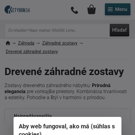
Môj účet
Hľadať
Záhrada
Záhradné zostavy
Drevené záhradné zostavy
Drevené záhradné zostavy
Zostavy dreveného záhradného nábytku:
Prírodná
elegancia
pre vonkajšie priestory. Kombinácia trvanlivosti
a estetiky. Pohodlie a štýl v harmónii s prírodou.
Najpredávanejšie
Aby web fungoval, ako má (súhlas s
Od najdrahšieho
cookies)