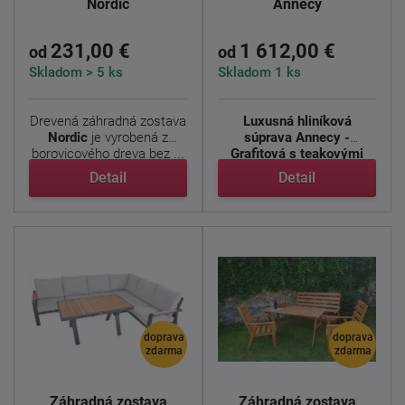
Nordic
Annecy
231,00 €
1 612,00 €
od
od
Skladom > 5 ks
Skladom 1 ks
Drevená záhradná zostava
Luxusná hliníková
Nordic
je vyrobená z
súprava Annecy -
borovicového dreva bez ...
Grafitová s teakovými
detailmi
...
Detail
Detail
doprava
doprava
zdarma
zdarma
Záhradná zostava
Záhradná zostava