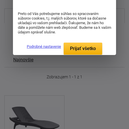
Preto od Vás potrebujeme súhlas so spracovaním
Najpredávanejšie
súborov cookies, t.j. malých súborov, ktoré sa dočasne
ukladajú vo vašom prehliadači. Ďakujeme, že nám ho
dáte a pomôžete nám web zlepšovať. Budeme sa k vašim
Od najdrahšieho
údajom správať slušne.
Od najlacnejšieho
Podrobné nastavenie
Prijať všetko
Najnovšie
Zobrazujem 1 - 1 z 1