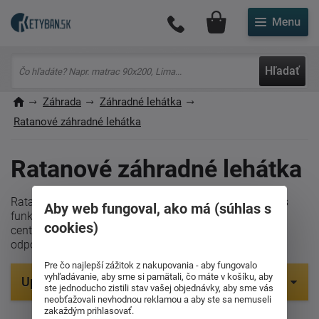
Môj účet
Hľadať
Záhrada
Záhradné lehátka
Ratanové záhradné lehátka
Ratanové záhradné lehátka
Ratanové záhradné lehátka kombinujú prírodnú krásu s
Aby web fungoval, ako má (súhlas s
funkčnosťou. Štýlové, odolné a pohodlné, stávajú sa
cookies)
centrálnym prvkom každej záhrady pre relaxáciu a
odpočinok.
Pre čo najlepší zážitok z nakupovania - aby fungovalo
vyhľadávanie, aby sme si pamätali, čo máte v košíku, aby
Upresniť parametre
ste jednoducho zistili stav vašej objednávky, aby sme vás
neobťažovali nevhodnou reklamou a aby ste sa nemuseli
zakaždým prihlasovať.
Položiek na zobrazenie:
0