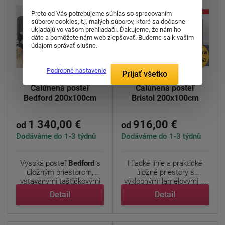
Preto od Vás potrebujeme súhlas so spracovaním
súborov cookies, t.j. malých súborov, ktoré sa dočasne
ukladajú vo vašom prehliadači. Ďakujeme, že nám ho
dáte a pomôžete nám web zlepšovať. Budeme sa k vašim
údajom správať slušne.
doprava
doprava
zdarma
zdarma
Podrobné nastavenie
Prijať všetko
Čalúnená posteľ
Čalúnená posteľ
Bedford 200x100cm
Bristol 200x100cm
1 340,00 €
916,00 €
od
od
Dodáváme do 1-3 týdnů
Dodáváme do 1-3 týdnů
Vysoká posteľ
Bedford
s
Hladké línie a praktické
úložným priestorom,
úložné priestory s
vstavanými taštičkovými
výklopnými lamelovými ...
...
Detail
Detail