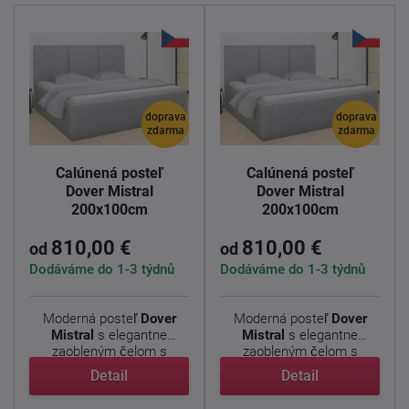
doprava
doprava
zdarma
zdarma
Čalúnená posteľ
Čalúnená posteľ
Dover Mistral
Dover Mistral
200x100cm
200x100cm
810,00 €
810,00 €
od
od
Dodáváme do 1-3 týdnů
Dodáváme do 1-3 týdnů
Moderná posteľ
Dover
Moderná posteľ
Dover
Mistral
s elegantne
Mistral
s elegantne
zaobleným čelom s
zaobleným čelom s
decentným ...
decentným ...
Detail
Detail