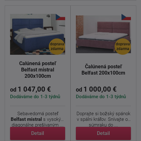
doprava
doprava
zdarma
zdarma
Čalúnená posteľ
Čalúnená posteľ
Belfast mistral
Belfast 200x100cm
200x100cm
1 047,00 €
1 000,00 €
od
od
Dodáváme do 1-3 týdnů
Dodáváme do 1-3 týdnů
Sebavedomá posteľ
Doprajte si božský spánok
Belfast mistral
s vysokým
v spálni kráľov. Snívajte od
diagonálne prešívaným ...
súmraku do ...
Detail
Detail