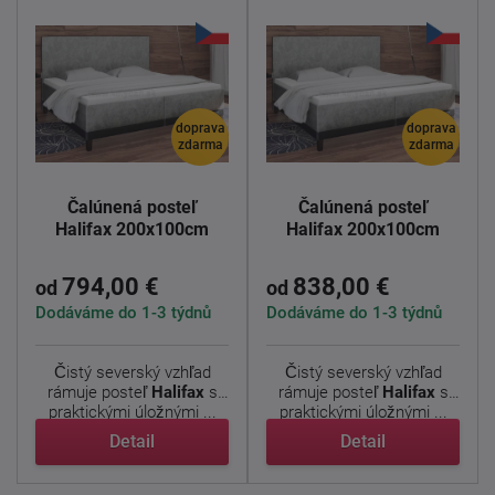
doprava
doprava
zdarma
zdarma
Čalúnená posteľ
Čalúnená posteľ
Halifax 200x100cm
Halifax 200x100cm
794,00 €
838,00 €
od
od
Dodáváme do 1-3 týdnů
Dodáváme do 1-3 týdnů
Čistý severský vzhľad
Čistý severský vzhľad
rámuje posteľ
Halifax
s
rámuje posteľ
Halifax
s
praktickými úložnými ...
praktickými úložnými ...
Detail
Detail