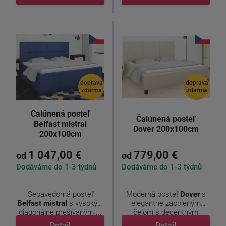
doprava
doprava
zdarma
zdarma
Čalúnená posteľ
Čalúnená posteľ
Belfast mistral
Dover 200x100cm
200x100cm
1 047,00 €
779,00 €
od
od
Dodáváme do 1-3 týdnů
Dodáváme do 1-3 týdnů
Sebavedomá posteľ
Moderná posteľ
Dover
s
Belfast mistral
s vysokým
elegantne zaobleným
diagonálne prešívaným ...
čelom s decentným
prešitím ...
Detail
Detail