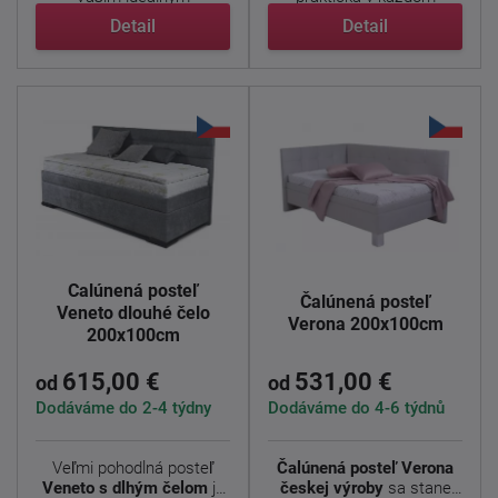
útočiskom. ...
ohľade. ...
Detail
Detail
Čalúnená posteľ
Čalúnená posteľ
Veneto dlouhé čelo
Verona 200x100cm
200x100cm
615,00 €
531,00 €
od
od
Dodáváme do 2-4 týdny
Dodáváme do 4-6 týdnů
Veľmi pohodlná posteľ
Čalúnená posteľ Verona
Veneto s dlhým čelom
je
českej výroby
sa stane