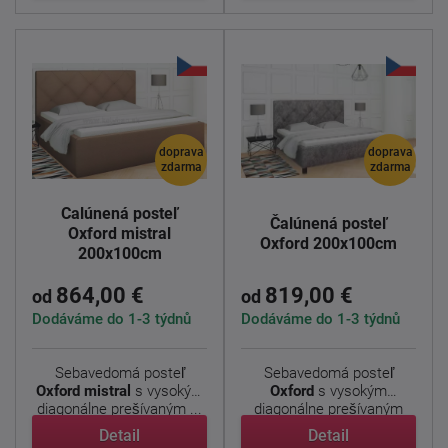
doprava
doprava
zdarma
zdarma
Čalúnená posteľ
Čalúnená posteľ
Oxford mistral
Oxford 200x100cm
200x100cm
864,00 €
819,00 €
od
od
Dodáváme do 1-3 týdnů
Dodáváme do 1-3 týdnů
Sebavedomá posteľ
Sebavedomá posteľ
Oxford
mistral
s vysokým
Oxford
s vysokým
diagonálne prešívaným ...
diagonálne prešívaným
čelom v ...
Detail
Detail