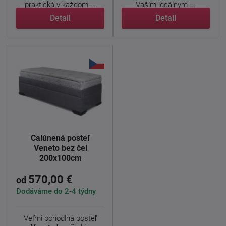
praktická v každom ...
Vaším ideálnym ...
Detail
Detail
Čalúnená posteľ
Veneto bez čel
200x100cm
570,00 €
od
Dodáváme do 2-4 týdny
Veľmi pohodlná posteľ