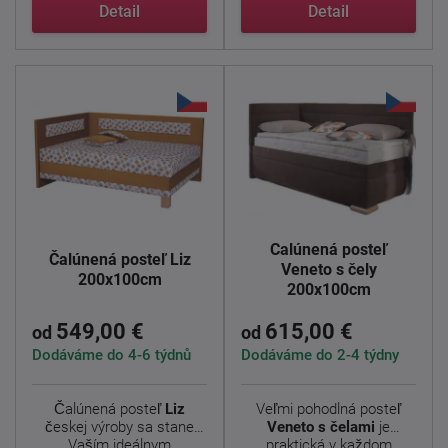
čelom ...
ideálnym ...
Detail
Detail
Čalúnená posteľ
Čalúnená posteľ Liz
Veneto s čely
200x100cm
200x100cm
549,00 €
615,00 €
od
od
Dodáváme do 4-6 týdnů
Dodáváme do 2-4 týdny
Čalúnená posteľ
Liz
Veľmi pohodlná posteľ
českej výroby sa stane
Veneto s čelami
je
Vaším ideálnym
praktická v každom