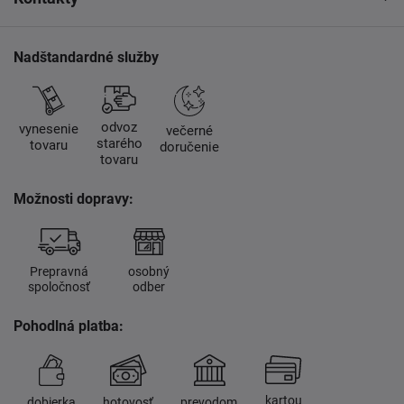
Nadštandardné služby
odvoz
vynesenie
večerné
starého
tovaru
doručenie
tovaru
Možnosti dopravy:
Prepravná
osobný
spoločnosť
odber
Pohodlná platba:
kartou
dobierka
hotovosť
prevodom