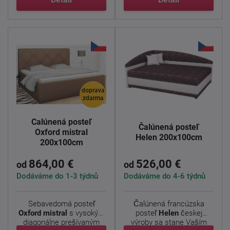
doprava
zdarma
Čalúnená posteľ
Čalúnená posteľ
Oxford mistral
Helen 200x100cm
200x100cm
864,00 €
526,00 €
od
od
Dodáváme do 1-3 týdnů
Dodáváme do 4-6 týdnů
Sebavedomá posteľ
Čalúnená francúzska
Oxford
mistral
s vysokým
posteľ
Helen
českej
diagonálne prešívaným
výroby sa stane Vaším