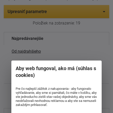
Upresniť parametre
Položiek na zobrazenie:
19
Najpredávanejšie
Od najdrahšieho
Od najlacnejšieho
Aby web fungoval, ako má (súhlas s
cookies)
Najnovšie
Pre čo najlepší zážitok z nakupovania - aby fungovalo
Zobrazujem 1 - 19 z 19
vyhľadávanie, aby sme si pamätali, čo máte v košíku, aby
ste jednoducho zistili stav vašej objednávky, aby sme vás
neobťažovali nevhodnou reklamou a aby ste sa nemuseli
zakaždým prihlasovať.