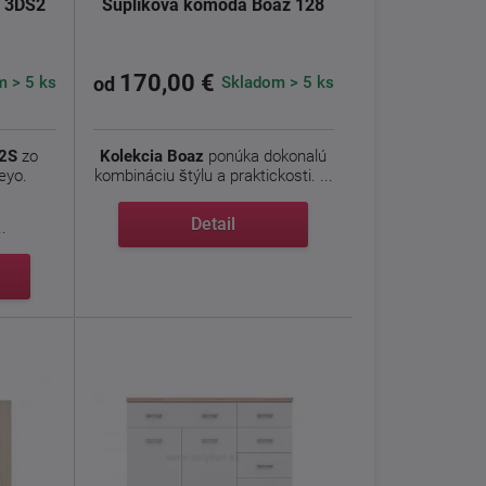
o 3DS2
Šuplíková komoda Boaz 128
170,00 €
 > 5 ks
Skladom > 5 ks
od
2S
zo
Kolekcia Boaz
ponúka dokonalú
eyo.
kombináciu štýlu a praktickosti. ...
Detail
..