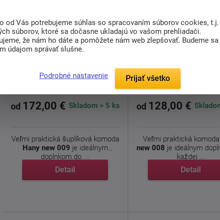
to od Vás potrebujeme súhlas so spracovaním súborov cookies, t.j.
ých súborov, ktoré sa dočasne ukladajú vo vašom prehliadači.
ujeme, že nám ho dáte a pomôžete nám web zlepšovať. Budeme sa
im údajom správať slušne.
Šuplíková komoda Hany new
Dvierková komoda Ha
009
008
Podrobné nastavenie
Prijať všetko
172,00 €
128,00 €
Skladom > 5 ks
Skladom
od
od
Veľmi praktická šuplíková komoda
Veľmi praktická komod
Hany new 009
je ideálnym
new 008
je ideálnym dop
doplnkom do ...
každej ...
Detail
Detail