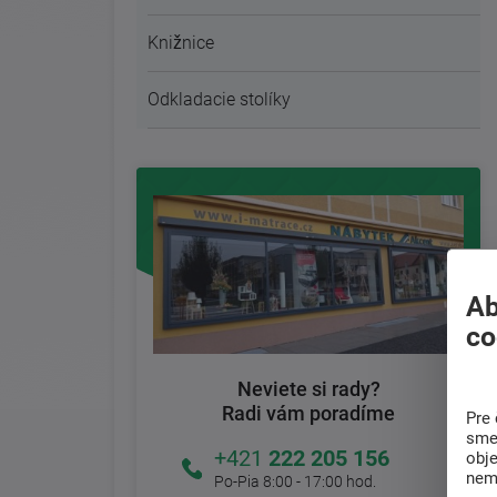
Knižnice
Odkladacie stolíky
Ab
co
Neviete si rady?
Radi vám poradíme
Pre 
sme 
+421
222 205 156
obj
nem
Po-Pia 8:00 - 17:00 hod.