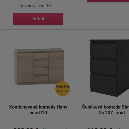
Dospievajúce deti ...
Detail
doprava
zdarma
Kombinované komody Hany
Šuplíková komoda Simp
new 010
3s 237 - mat