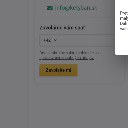
info@ketyban.sk
Pre
mal
Ďak
Zavoláme vám späť
vaš
Odoslaním formulára súhlasíte sa
spracovaním osobných údajov
Zavolajte mi