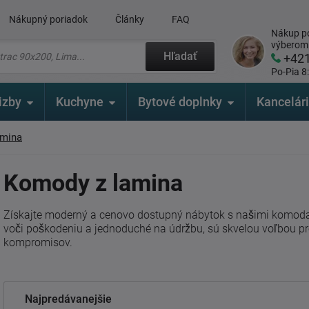
Nákupný poriadok
Články
FAQ
Nákup po
výberom
Hľadať
+42
Po-Pia 8
izby
Kuchyne
Bytové doplnky
Kancelár
amina
Komody z lamina
Získajte moderný a cenovo dostupný nábytok s našimi komoda
voči poškodeniu a jednoduché na údržbu, sú skvelou voľbou pre 
kompromisov.
Najpredávanejšie