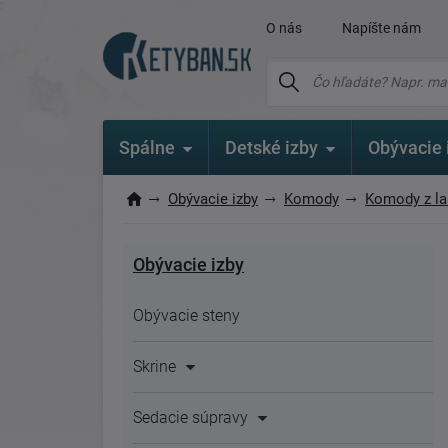
O nás
Napíšte nám
Spálne
Detské izby
Obývacie 
Obývacie izby
Komody
Komody z l
Obývacie izby
Obývacie steny
Skrine
Sedacie súpravy