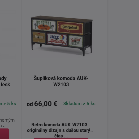
ody
Šuplíková komoda AUK-
 lesk
W2103
66,00 €
 > 5 ks
Skladom > 5 ks
od
dherným
Retro komoda AUK-W2103 -
 a ...
originálny dizajn s dušou starých
čias
...