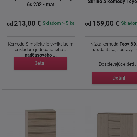
Skrine a komody Tey
6s 232 - mat
213,00 €
159,00 €
Skladom > 5 ks
Skladom
od
od
Komoda Simplicity je vynikajúcim
Nízka komoda
Teoy 3D
príkladom jednoduchého a
študentskej zostavy T
nadčasového ...
Detail
Dospievajúce deti .
Detail