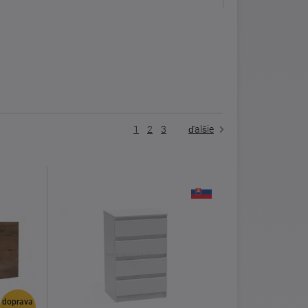
1
2
3
ďalšie
doprava