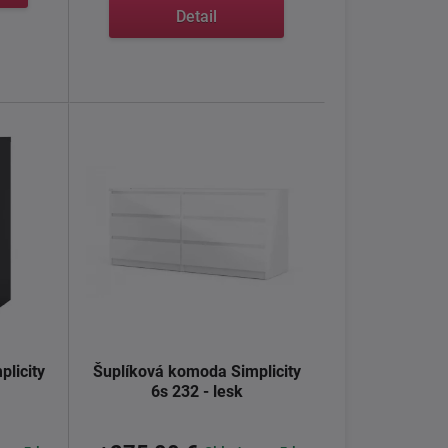
Detail
licity
Šuplíková komoda Simplicity
6s 232 - lesk