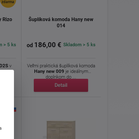
zdarma
 Rizo
Šuplíková komoda Hany new
014
186,00 €
 > 5 ks
Skladom > 5 ks
od
2D2S
v
Veľmi praktická šuplíková komoda
 svojim
Hany new 009
je ideálnym
doplnkom do ...
Detail
j
a