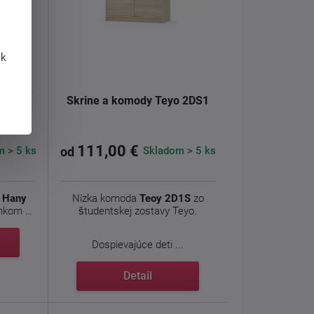
 k
ny new
Skrine a komody Teyo 2DS1
111,00 €
 > 5 ks
Skladom > 5 ks
od
a
Hany
Nízka komoda
Teoy 2D1S
zo
lnkom do
študentskej zostavy Teyo.
Dospievajúce deti ...
Detail