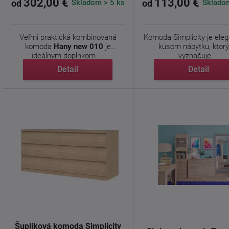
302,00 €
113,00 €
Skladom > 5 ks
Skladom
od
od
Veľmi praktická kombinovaná
Komoda Simplicity je ele
komoda
Hany new 010
je
kusom nábytku, ktorý
ideálnym doplnkom ...
vyznačuje ...
Detail
Detail
Šuplíková komoda Simplicity