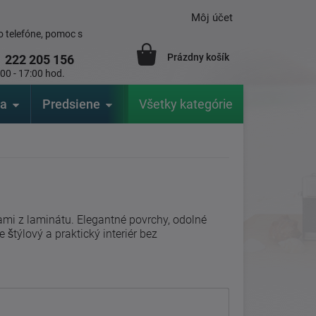
Môj účet
 telefóne, pomoc s
Prázdny košík
1
222 205 156
:00 - 17:00 hod.
ia
Predsiene
Výrobcovia
Všetky kategórie
Záhrada
mi z laminátu. Elegantné povrchy, odolné
štýlový a praktický interiér bez