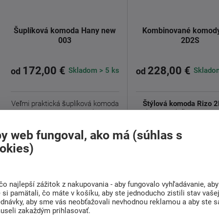
Šuplíková komoda Hany new
Kombinované komody
003
2D2S
172,00 €
228,00 €
Skladom > 5 ks
Skladom
od
od
Veľmi praktická šuplíková komoda
Štýlová komoda Rizo 
Hany new 003
je ideálnym
dekore dub lefkas zaujme
doplnkom do ...
prírodným ...
y web fungoval, ako má (súhlas s
Detail
Detail
okies)
čo najlepší zážitok z nakupovania - aby fungovalo vyhľadávanie, aby
si pamätali, čo máte v košíku, aby ste jednoducho zistili stav vaše
ednávky, aby sme vás neobťažovali nevhodnou reklamou a aby ste s
useli zakaždým prihlasovať.