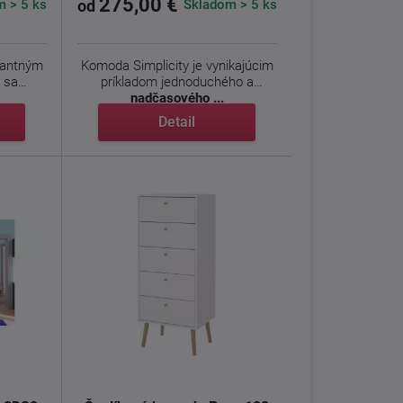
275,00 €
 > 5 ks
Skladom > 5 ks
od
gantným
Komoda Simplicity je vynikajúcim
 sa
príkladom jednoduchého a
nadčasového ...
Detail