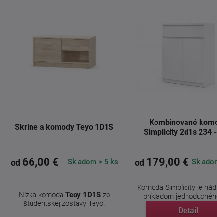
Kombinované kom
Skrine a komody Teyo 1D1S
Simplicity 2d1s 234 -
66,00 €
179,00 €
Skladom > 5 ks
Skladom
od
od
Komoda Simplicity je ná
Nízka komoda
Teoy 1D1S
zo
príkladom jednoduchého
študentskej zostavy Teyo.
Detail