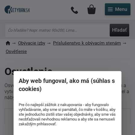
Môj účet
Hľadať
Obývacie izby
Príslušenstvo k obývacím stenám
Osvětlenie
Osvetlenie
Aby web fungoval, ako má (súhlas s
Osvetlenie dopĺňa obývacie steny, zdôrazňuje ich dizajn a
cookies)
vytvára pohodlnú atmosféru. Správna kombinácia svetiel a
nábytku spríjemní každý večer v obývacej izbe.
Pre čo najlepší zážitok z nakupovania - aby fungovalo
vyhľadávanie, aby sme si pamätali, čo máte v košíku, aby
ste jednoducho zistili stav vašej objednávky, aby sme vás
Najpredávanejšie
neobťažovali nevhodnou reklamou a aby ste sa nemuseli
zakaždým prihlasovať.
Od najdrahšieho