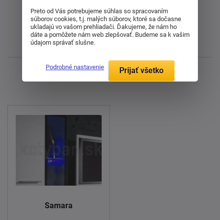
Preto od Vás potrebujeme súhlas so spracovaním
Od najlacnejšieho
súborov cookies, t.j. malých súborov, ktoré sa dočasne
ukladajú vo vašom prehliadači. Ďakujeme, že nám ho
dáte a pomôžete nám web zlepšovať. Budeme sa k vašim
údajom správať slušne.
Najnovšie
Podrobné nastavenie
Prijať všetko
Zobrazujem 1 - 16 z 16
Samara