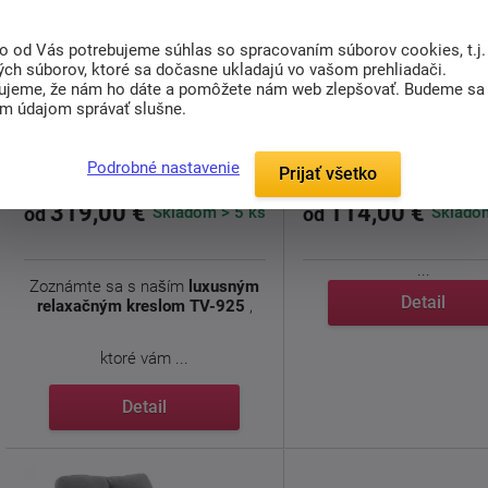
doprava
to od Vás potrebujeme súhlas so spracovaním súborov cookies, t.j.
zdarma
ých súborov, ktoré sa dočasne ukladajú vo vašom prehliadači.
ujeme, že nám ho dáte a pomôžete nám web zlepšovať. Budeme sa
im údajom správať slušne.
Tv kreslo TV-925 BR2
Kreslo do obývačky A
Podrobné nastavenie
Prijať všetko
319,00 €
114,00 €
Skladom > 5 ks
Skladom
od
od
...
Zoznámte sa s naším
luxusným
Detail
relaxačným kreslom TV-925
,
ktoré vám ...
Detail