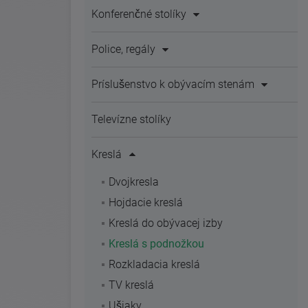
Konferenčné stolíky
Police, regály
Príslušenstvo k obývacím stenám
Televízne stolíky
Kreslá
Dvojkresla
Hojdacie kreslá
Kreslá do obývacej izby
Kreslá s podnožkou
Rozkladacia kreslá
TV kreslá
Ušiaky