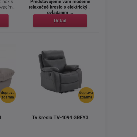
činok s
Predstavujeme vám moderné
ovacím
relaxačné kreslo s elektrickým
ovládaním ...
Detail
doprava
doprava
zdarma
zdarma
1
Tv kreslo TV-4094 GREY3