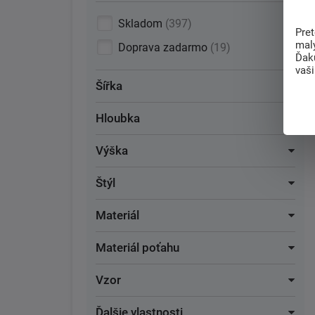
Skladom
397
Pre
mal
Doprava zadarmo
19
Ďak
vaš
Šířka
Hloubka
Výška
Štýl
Materiál
Materiál poťahu
Vzor
Ďalšie vlastnosti