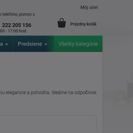
Môj účet
 telefóne, pomoc s
Prázdny košík
1
222 205 156
:00 - 17:00 hod.
ia
Predsiene
Výrobcovia
Všetky kategórie
Záhrada
u elegancie a pohodlia. Ideálne na odpočinok