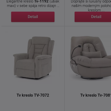
Elegantné kreslo
Tv-1192
(ušiak
Doprajte si luxusný odpo
maxi) v sebe spája retro dizajn s
naším moderným poloh
...
kreslom ...
Detail
Detail
Tv kreslo TV-7072
Tv kreslo Tv-708