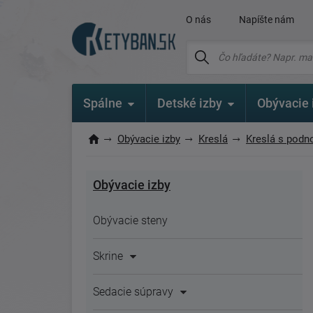
O nás
Napíšte nám
Spálne
Detské izby
Obývacie 
Obývacie izby
Kreslá
Kreslá s podn
Obývacie izby
Obývacie steny
Skrine
Sedacie súpravy