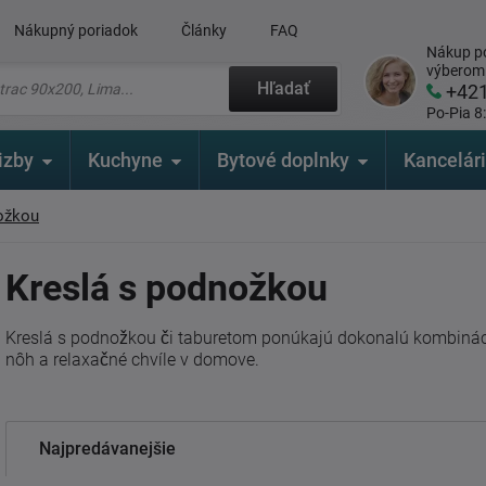
Nákupný poriadok
Články
FAQ
Nákup po
výberom
Hľadať
+42
Po-Pia 8
izby
Kuchyne
Bytové doplnky
Kancelár
ožkou
Kreslá s podnožkou
Kreslá s podnožkou či taburetom ponúkajú dokonalú kombináci
nôh a relaxačné chvíle v domove.
Najpredávanejšie