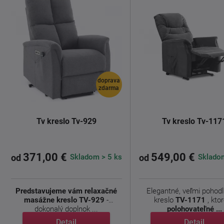
doprava
zdarma
Tv kreslo Tv-929
Tv kreslo Tv-117
371,00 €
549,00 €
Skladom > 5 ks
Skladom
od
od
Predstavujeme vám relaxačné
Elegantné, veľmi pohod
masážne kreslo TV-929
-
kreslo
TV-1171
, ktor
dokonalý doplnok ...
polohovateľné ...
Detail
Detail