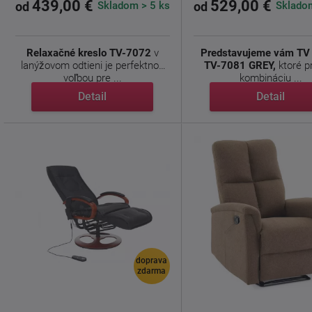
439,00 €
529,00 €
Skladom > 5 ks
Skladom
od
od
Relaxačné kreslo TV-7072
v
Predstavujeme vám TV 
lanýžovom odtieni je perfektnou
TV-7081 GREY,
ktoré p
voľbou pre ...
kombináciu ...
Detail
Detail
doprava
zdarma