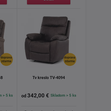
doprava
doprava
zdarma
zdarma
48
Tv kreslo TV-4094
342,00 €
 > 5 ks
Skladom > 5 ks
od