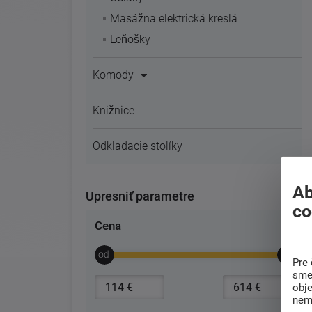
Masážna elektrická kreslá
Leňošky
Komody
Knižnice
Odkladacie stolíky
Ab
Upresniť parametre
co
Cena
Pre 
sme 
obj
nem