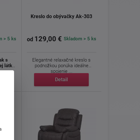
Kreslo do obývačky Ak-303
129,00 €
 > 5 ks
Skladom > 5 ks
od
ak s
Elegantné relaxačné kreslo s
j látke
podnožkou ponúka ideálne
spojenie ...
Detail
j
a