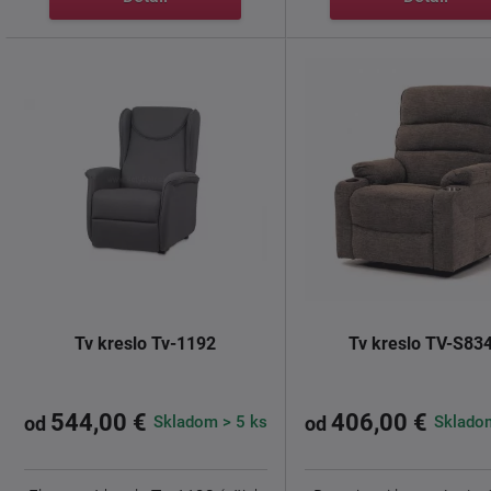
Tv kreslo Tv-1192
Tv kreslo TV-S83
544,00 €
406,00 €
Skladom > 5 ks
Skladom
od
od