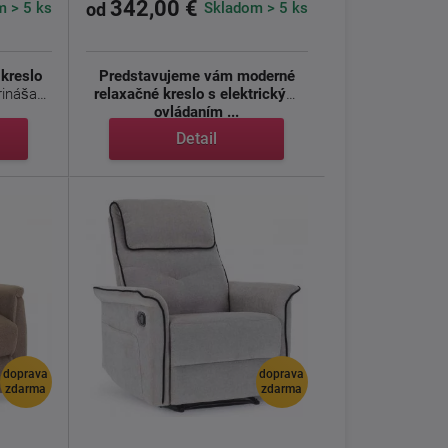
342,00 €
 > 5 ks
Skladom > 5 ks
od
kreslo
Predstavujeme vám moderné
rináša
relaxačné kreslo s elektrickým
ovládaním ...
Detail
doprava
doprava
zdarma
zdarma