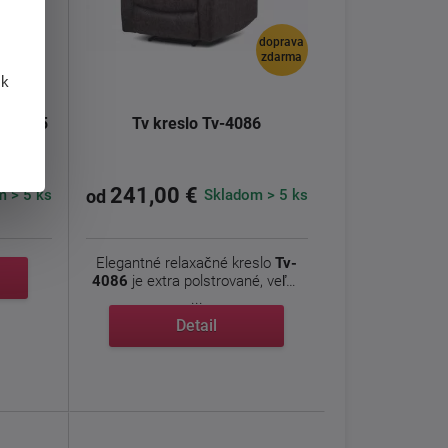
doprava
zdarma
 k
K-L7285
Tv kreslo Tv-4086
241,00 €
 > 5 ks
Skladom > 5 ks
od
Elegantné relaxačné kreslo
Tv-
4086
je extra polstrované, veľmi
...
Detail