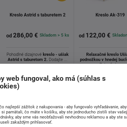
Kreslo Astrid s taburetem 2
Kreslo Ak-319
286,00 €
122,00 €
Skladom > 5 ks
Skladom
od
od
Pohodlné dizajnové
kreslo - ušiak
Relaxačné kreslo Uši
Astrid s taburetom 2.
Dodajte ...
podnožkou v hnedej bucle
Pohodlné ...
Detail
Detail
y web fungoval, ako má (súhlas s
okies)
čo najlepší zážitok z nakupovania - aby fungovalo vyhľadávanie, aby
si pamätali, čo máte v košíku, aby ste jednoducho zistili stav vaše
ednávky, aby sme vás neobťažovali nevhodnou reklamou a aby ste s
useli zakaždým prihlasovať.