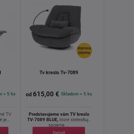
doprava
zdarma
1
Tv kreslo Tv-7089
615,00 €
 > 5 ks
Skladom > 5 ks
od
lné TV
Predstavujeme vám TV kreslo
é je
TV-7089 BLUE,
ktoré stelesňuje
spojenie ...
Detail