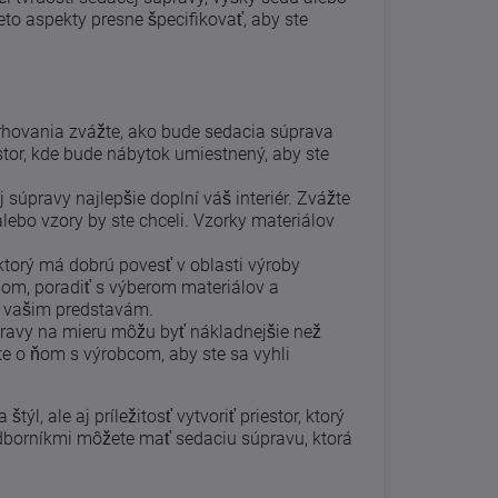
to aspekty presne špecifikovať, aby ste
rhovania zvážte, ako bude sedacia súprava
estor, kde bude nábytok umiestnený, aby ste
 súpravy najlepšie doplní váš interiér. Zvážte
 alebo vzory by ste chceli. Vzorky materiálov
ktorý má dobrú povesť v oblasti výroby
om, poradiť s výberom materiálov a
ť vašim predstavám.
pravy na mieru môžu byť nákladnejšie než
te o ňom s výrobcom, aby ste sa vyhli
l, ale aj príležitosť vytvoriť priestor, ktorý
dborníkmi môžete mať sedaciu súpravu, ktorá