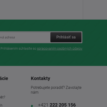
Prihlásiť sa
Prihlásením súhlasíte so
spracovaním osobných údajov
ácie
Kontakty
Potrebujete poradiť? Zavolajte
nám
ošt?
+421
222 205 156
ch