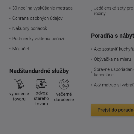
30 nocí na vyskúšanie matraca
Jedálenské sety pre
rodiny
Ochrana osobných údajov
Nákupný poriadok
Poradňa s náby
Podmienky vrátenia peňazí
Môj účet
Ako zostaviť kuchyň
Obývačka na mieru
Správne usporiadani
Nadštandardné služby
kancelárie
Aký matrac si vybrať
odvoz
vynesenie
večerné
starého
tovaru
doručenie
tovaru
Prejsť do poradn