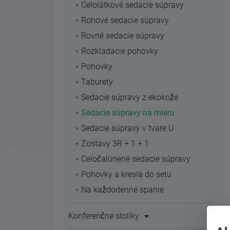
Celolátkové sedacie súpravy
Rohové sedacie súpravy
Rovné sedacie súpravy
Rozkladacie pohovky
Pohovky
Taburety
Sedacie súpravy z ekokože
Sedacie súpravy na mieru
Sedacie súpravy v tvare U
Zostavy 3R + 1 + 1
Celočalúnené sedacie súpravy
Pohovky a kreslá do setu
Na každodenné spanie
Konferenčné stolíky