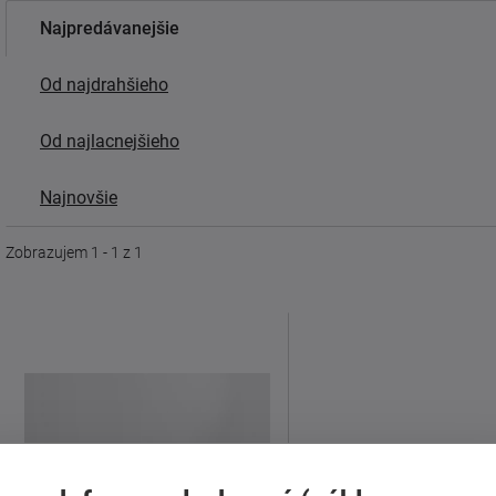
Najpredávanejšie
Od najdrahšieho
Od najlacnejšieho
Najnovšie
Zobrazujem 1 - 1 z 1