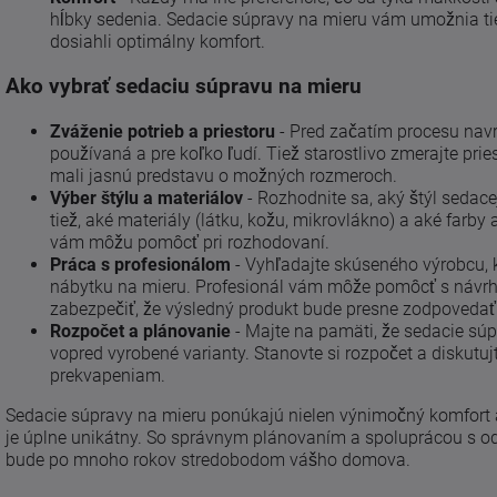
hĺbky sedenia. Sedacie súpravy na mieru vám umožnia tie
dosiahli optimálny komfort.
Ako vybrať sedaciu súpravu na mieru
Zváženie potrieb a priestoru
- Pred začatím procesu nav
používaná a pre koľko ľudí. Tiež starostlivo zmerajte pri
mali jasnú predstavu o možných rozmeroch.
Výber štýlu a materiálov
- Rozhodnite sa, aký štýl sedacej
tiež, aké materiály (látku, kožu, mikrovlákno) a aké farby
vám môžu pomôcť pri rozhodovaní.
Práca s profesionálom
- Vyhľadajte skúseného výrobcu, 
nábytku na mieru. Profesionál vám môže pomôcť s návrh
zabezpečiť, že výsledný produkt bude presne zodpoveda
Rozpočet a plánovanie
- Majte na pamäti, že sedacie sú
vopred vyrobené varianty. Stanovte si rozpočet a diskutuj
prekvapeniam.
Sedacie súpravy na mieru ponúkajú nielen výnimočný komfort a štý
je úplne unikátny. So správnym plánovaním a spoluprácou s o
bude po mnoho rokov stredobodom vášho domova.