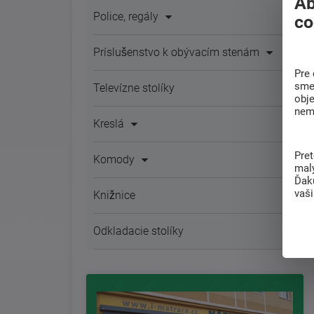
Ab
Police, regály
co
Príslušenstvo k obývacím stenám
Pre 
sme 
Televízne stolíky
obj
nem
Kreslá
Pre
Komody
mal
Ďak
vaš
Knižnice
Odkladacie stolíky