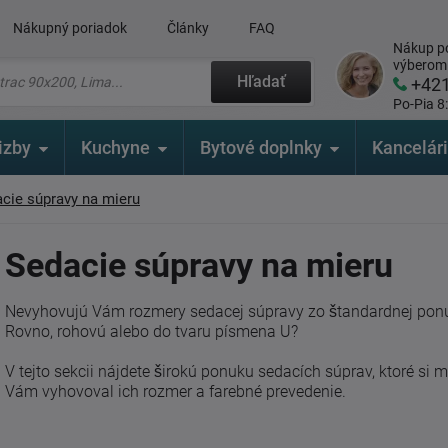
Nákupný poriadok
Články
FAQ
Nákup po
výberom
Hľadať
+42
Po-Pia 8
izby
Kuchyne
Bytové doplnky
Kancelár
cie súpravy na mieru
Sedacie súpravy na mieru
Nevyhovujú Vám rozmery sedacej súpravy zo štandardnej ponuk
Rovno, rohovú alebo do tvaru písmena U?
V tejto sekcii nájdete širokú ponuku sedacích súprav, ktoré si m
Vám vyhovoval ich rozmer a farebné prevedenie.