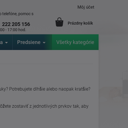
Môj účet
 telefóne, pomoc s
Prázdny košík
1
222 205 156
:00 - 17:00 hod.
ia
Predsiene
Výrobcovia
Všetky kategórie
Záhrada
y? Potrebujete dlhšie alebo naopak kratšie?
ôžete zostaviť z jednotlivých prvkov tak, aby