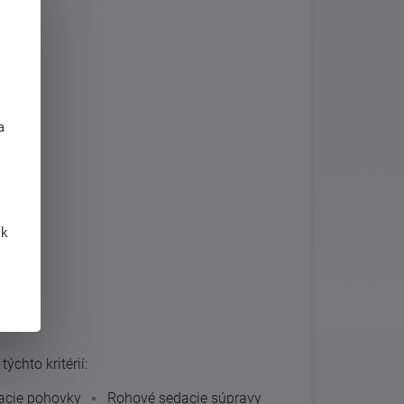
j
a
 k
ýchto kritérií:
acie pohovky
Rohové sedacie súpravy