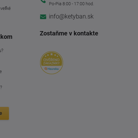
Po-Pia 8:00 - 17:00 hod.
 veľké
info@ketyban.sk
Zostaňme v kontakte
tkom
u?
e
?
e