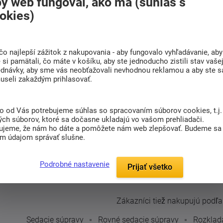
y web fungoval, ako má (súhlas s
okies)
Rohová sedacia súprava
čo najlepší zážitok z nakupovania - aby fungovalo vyhľadávanie, aby
Peggy
si pamätali, čo máte v košíku, aby ste jednoducho zistili stav vaše
ednávky, aby sme vás neobťažovali nevhodnou reklamou a aby ste s
useli zakaždým prihlasovať.
cena podľa prvkov
Dodáváme do 10-11 týdnů
to od Vás potrebujeme súhlas so spracovaním súborov cookies, t.j.
ých súborov, ktoré sa dočasne ukladajú vo vašom prehliadači.
Sedacia súpraa
Peggy
spája
ujeme, že nám ho dáte a pomôžete nám web zlepšovať. Budeme sa
dokonalosť modernej konštrukcie
im údajom správať slušne.
s charizmom ...
Detail
Podrobné nastavenie
Prijať všetko
Zákazníci tiež nakupujú podľa t
Sedacie súpravy
Rovné sedacie súpravy
Rozklad