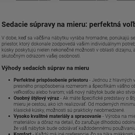
Sedacie súpravy na mieru: perfektná voľ
V dobe, keď sa väčšina nábytku vyrába hromadne, ponúkajú seda
priestor, ktorý dokonale zodpovedá vašim individuálnym potr
kúsky poskytujú nielen nekonečné možnosti v oblasti dizajnu, 
skutočným odrazom vašej osobnosti.
Výhody sedacích súprav na mieru
Perfektné prispôsobenie priestoru
- Jednou z hlavných 
presného prispôsobenia rozmerom a špecifikám vášho ob
veľkosťou alebo tvarom; váš nový nábytok bude ako stvore
Osobný štýlový výraz
- Ak máte špecifické predstavy o štý
mieru je cestou, ako ich realizovať. Od moderných minima
klasické kúsky, možnosti sú prakticky neobmedzené.
Vysoko kvalitné materiály a spracovanie
- Výroba na mie
materiálov a dôraz na detail, čo zaručuje dlhodobú odol
že váš nábytok bude odolávať každodennému používaniu
Komfort
- Každý má iné preferencie, čo sa týka mäkkosti 