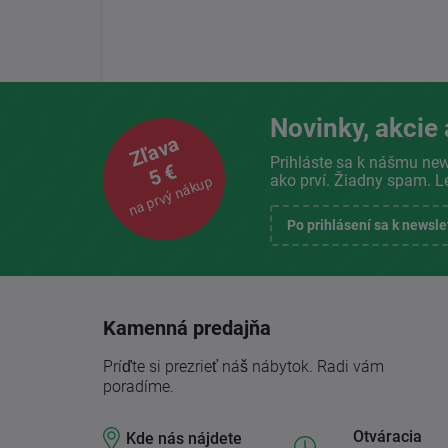
Novinky, akcie 
Zľava
Prihláste sa k nášmu new
5 €
ako prví. Žiadny spam. L
na prvý nákup
Po prihlásení sa k newsl
Kamenná predajňa
Príďte si prezrieť náš nábytok. Radi vám
poradíme.
Otváracia
Kde nás nájdete