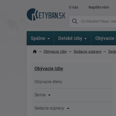
O nás
Napíšte nám
Spálne
Detské izby
Obývacie 
Obývacie izby
Sedacie súpravy
Seda
Obývacie izby
Obývacie steny
Skrine
Sedacie súpravy