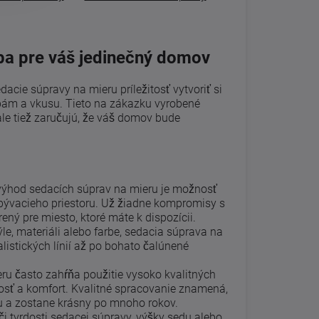
ba pre váš jedinečný domov
cie súpravy na mieru príležitosť vytvoriť si
ebám a vkusu. Tieto na zákazku vyrobené
ale tiež zaručujú, že váš domov bude
výhod sedacích súprav na mieru je možnosť
ývacieho priestoru. Už žiadne kompromisy s
ný pre miesto, ktoré máte k dispozícii.
le, materiáli alebo farbe, sedacia súprava na
listických línií až po bohato čalúnené
ru často zahŕňa použitie vysoko kvalitných
nosť a komfort. Kvalitné spracovanie znamená,
 a zostane krásny po mnoho rokov.
či tvrdosti sedacej súpravy, výšky sedu alebo