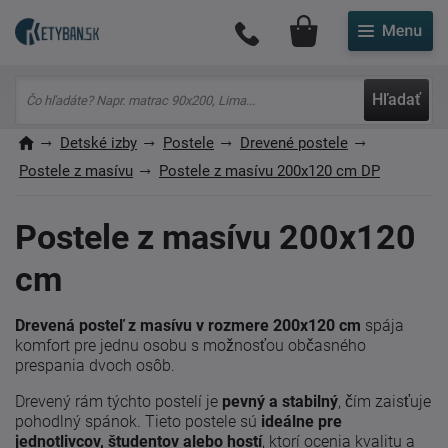
Môj účet
Hľadať
Detské izby
Postele
Drevené postele
Postele z masívu
Postele z masívu 200x120 cm DP
Postele z masívu 200x120
cm
Drevená posteľ z masívu v rozmere 200x120 cm
spája
komfort pre jednu osobu s možnosťou občasného
prespania dvoch osôb.
Drevený rám týchto postelí je
pevný a stabilný
, čím zaisťuje
pohodlný spánok. Tieto postele sú
ideálne pre
jednotlivcov, študentov alebo hostí
, ktorí ocenia kvalitu a