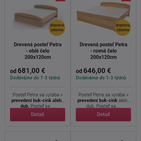
doprava
doprava
zdarma
zdarma
Drevená posteľ Petra
Drevená posteľ Petra
- oblé čelo
- rovné čelo
200x120cm
200x120cm
681,00 €
646,00 €
od
od
Dodáváme do 1-3 týdnů
Dodáváme do 1-3 týdnů
Posteľ Petra sa vyrába v
Posteľ Petra sa vyrába v
prevedení buk-cink alebo
prevedení buk-cink
alebo
dub.
Posteľ sa ...
dub. Posteľ sa ...
Detail
Detail