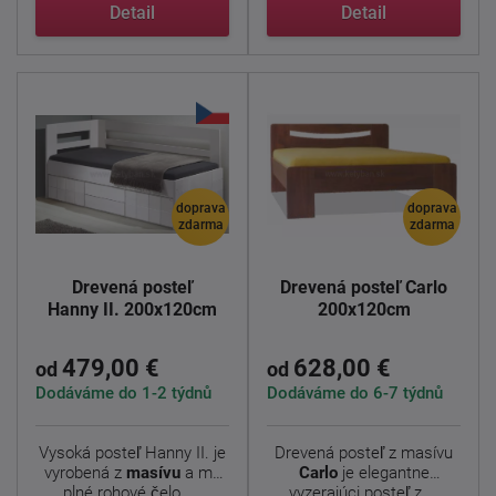
má ...
Detail
Detail
doprava
doprava
zdarma
zdarma
Drevená posteľ
Drevená posteľ Carlo
Hanny II. 200x120cm
200x120cm
479,00 €
628,00 €
od
od
Dodáváme do 1-2 týdnů
Dodáváme do 6-7 týdnů
Vysoká posteľ Hanny II. je
Drevená posteľ z masívu
vyrobená z
masívu
a má
Carlo
je elegantne
plné rohové čelo. ...
vyzerajúci posteľ z ...