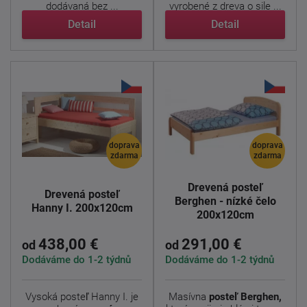
dodávaná bez ...
vyrobené z dreva o sile ...
Detail
Detail
doprava
doprava
zdarma
zdarma
Drevená posteľ
Drevená posteľ
Berghen - nízké čelo
Hanny I. 200x120cm
200x120cm
438,00 €
291,00 €
od
od
Dodáváme do 1-2 týdnů
Dodáváme do 1-2 týdnů
Vysoká posteľ Hanny I. je
Masívna
posteľ Berghen,