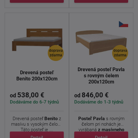
doprava
doprava
zdarma
zdarma
Drevená posteľ Pavla
Drevená posteľ
s rovným čelem
Benito 200x120cm
200x120cm
538,00 €
846,00 €
od
od
Dodáváme do 6-7 týdnů
Dodáváme do 1-3 týdnů
Drevená posteľ
Benito
z
Posteľ
Pavla
s rovným
masívu s vysokým čelom.
čelom pri nohách je
Táto posteľ je ...
vyrábaná
z masívneho
dubu ...
Detail
Detail