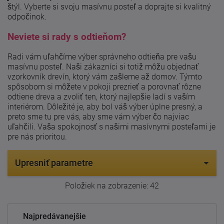
štýl. Vyberte si svoju masívnu posteľ a doprajte si kvalitný
odpočinok.
Neviete si rady s odtieňom?
Radi vám uľahčíme výber správneho odtieňa pre vašu
masívnu posteľ. Naši zákazníci si totiž môžu objednať
vzorkovník drevín, ktorý vám zašleme až domov. Týmto
spôsobom si môžete v pokoji prezrieť a porovnať rôzne
odtiene dreva a zvoliť ten, ktorý najlepšie ladí s vaším
interiérom. Dôležité je, aby bol váš výber úplne presný, a
preto sme tu pre vás, aby sme vám výber čo najviac
uľahčili. Vaša spokojnosť s našimi masívnymi posteľami je
pre nás prioritou.
Upresniť parametre
Položiek na zobrazenie:
42
Najpredávanejšie