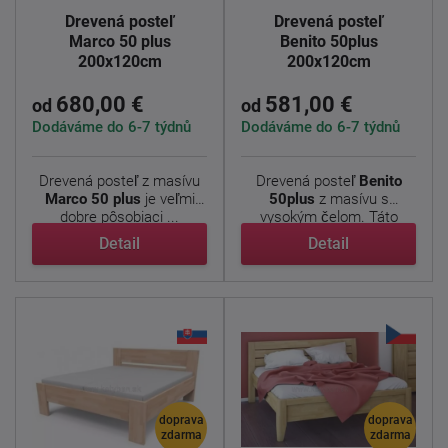
Drevená posteľ
Drevená posteľ
Marco 50 plus
Benito 50plus
200x120cm
200x120cm
680,00 €
581,00 €
od
od
Dodáváme do 6-7 týdnů
Dodáváme do 6-7 týdnů
Drevená posteľ z masívu
Drevená posteľ
Benito
Marco 50 plus
je veľmi
50plus
z masívu s
dobre pôsobiaci ...
vysokým čelom. Táto
posteľ je ...
Detail
Detail
doprava
doprava
zdarma
zdarma