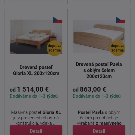
doprava
doprava
zdarma
zdarma
Drevená posteľ Pavla
Drevená posteľ
s oblým čelem
Gloria XL 200x120cm
200x120cm
1 514,00 €
863,00 €
od
od
Dodáváme do 1-3 týdnů
Dodáváme do 1-3 týdnů
Masívna posteľ
Gloria XL
Posteľ
Pavla
s oblým
je v prevedení robustná
čelom pri nohách je
konštrukcia, vďaka ...
vyrábaná
z masívneho
dubu ...
Detail
Detail