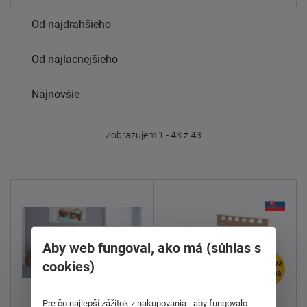
Od najdrahšieho
Od najlacnejšieho
Najnovšie
Zobrazujem 1 - 43 z 43
Aby web fungoval, ako má (súhlas s
cookies)
doprava
doprava
zdarma
zdarma
Pre čo najlepší zážitok z nakupovania - aby fungovalo