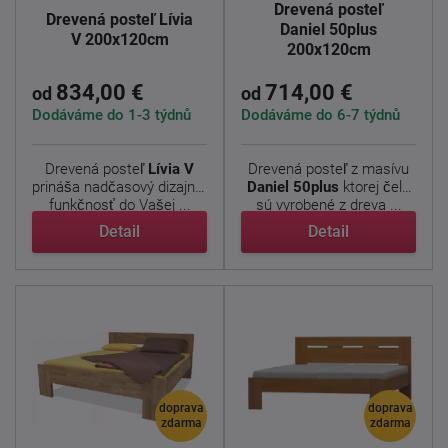
Drevená posteľ
Drevená posteľ Lívia
Daniel 50plus
V 200x120cm
200x120cm
834,00 €
714,00 €
od
od
Dodáváme do 1-3 týdnů
Dodáváme do 6-7 týdnů
Drevená posteľ
Lívia V
Drevená posteľ z masívu
prináša nadčasový dizajn a
Daniel
50plus
ktorej čela
funkčnosť do Vašej ...
sú vyrobené z dreva ...
Detail
Detail
doprava
doprava
zdarma
zdarma