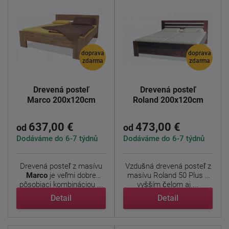
doprava
doprava
zdarma
zdarma
Drevená posteľ
Drevená posteľ
Marco 200x120cm
Roland 200x120cm
637,00 €
473,00 €
od
od
Dodáváme do 6-7 týdnů
Dodáváme do 6-7 týdnů
Drevená posteľ z masívu
Vzdušná drevená posteľ z
Marco
je veľmi dobre
masívu Roland 50 Plus s
pôsobiaci kombináciou ...
vyšším čelom aj ...
Detail
Detail