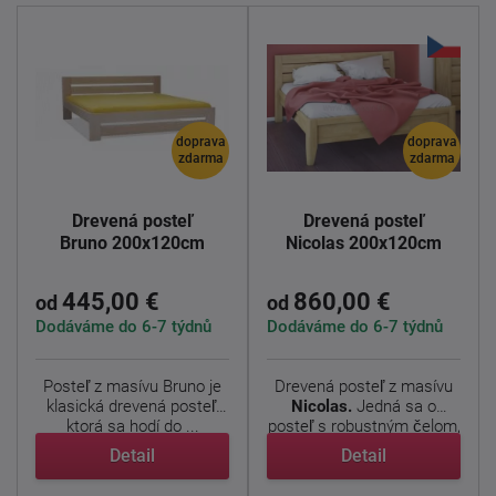
doprava
doprava
zdarma
zdarma
Drevená posteľ
Drevená posteľ
Bruno 200x120cm
Nicolas 200x120cm
445,00 €
860,00 €
od
od
Dodáváme do 6-7 týdnů
Dodáváme do 6-7 týdnů
Posteľ z masívu Bruno je
Drevená posteľ z masívu
klasická drevená posteľ,
Nicolas.
Jedná sa o
ktorá sa hodí do ...
posteľ s robustným čelom,
...
Detail
Detail