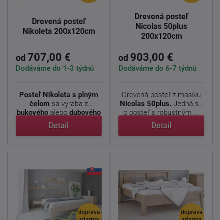
Drevená posteľ
Drevená posteľ
Nicolas 50plus
Nikoleta 200x120cm
200x120cm
707,00 €
903,00 €
od
od
Dodáváme do 1-3 týdnů
Dodáváme do 6-7 týdnů
Posteľ Nikoleta s plným
Drevená posteľ z masívu
čelom
sa vyrába z
Nicolas 50plus.
Jedná sa
bukového
alebo
dubového
o posteľ s robustným ...
...
Detail
Detail
doprava
doprava
zdarma
zdarma