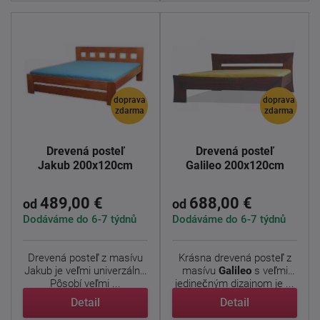
doprava
doprava
zdarma
zdarma
Drevená posteľ
Drevená posteľ
Jakub 200x120cm
Galileo 200x120cm
489,00 €
688,00 €
od
od
Dodáváme do 6-7 týdnů
Dodáváme do 6-7 týdnů
Drevená posteľ z masívu
Krásna drevená posteľ z
Jakub je veľmi univerzálny.
masívu
Galileo
s veľmi
Pôsobí veľmi ...
jedinečným dizajnom je ...
Detail
Detail