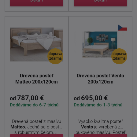
doprava
doprava
zdarma
zdarma
Drevená posteľ
Drevená posteľ Vento
Matteo 200x120cm
200x120cm
787,00 €
695,00 €
od
od
Dodáváme do 6-7 týdnů
Dodáváme do 1-3 týdnů
Drevená posteľ z masívu
Vysoko kvalitná posteľ
Matteo.
Jedná sa o posteľ
Vento
je vyrobená z
s robustným čelom, ...
bukového masívu. Posteľ