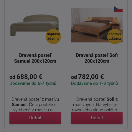
doprava
doprava
zdarma
zdarma
Drevená posteľ
Drevená posteľ Sofi
Samuel 200x120cm
200x120cm
688,00 €
782,00 €
od
od
Dodáváme do 6-7 týdnů
Dodáváme do 1-3 týdnů
Drevená posteľ z masívu
Drevená posteľ
Sofi
z
Samuel.
Čela postele sú
masívnych. Na výber je z
vyrobené z masívu o ...
rovnakého alebo oblého ...
Detail
Detail