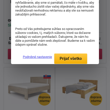
Drevená posteľ Santé
Drevená posteľ Lucia
vyhľadávanie, aby sme si pamätali, čo máte v košíku, aby
45 200x120cm
200x120cm
ste jednoducho zistili stav vašej objednávky, aby sme vás
neobťažovali nevhodnou reklamou a aby ste sa nemuseli
zakaždým prihlasovať.
744,00 €
881,00 €
od
od
Skladom 2 ks
Dodáváme do 1-3 týdnů
Preto od Vás potrebujeme súhlas so spracovaním
súborov cookies, t.j. malých súborov, ktoré sa dočasne
ukladajú vo vašom prehliadači. Ďakujeme, že nám ho
Drevená posteľ z masívu
Posteľ Lucia
sa vyrába z
dáte a pomôžete nám web zlepšovať. Budeme sa k vašim
Santé 45.
Ocenia ju hlavne
bukového
alebo
dubového
údajom správať slušne.
tí, ktorí v posteli ...
masívu o sile 40 mm a ...
Detail
Detail
Podrobné nastavenie
Prijať všetko
doprava
doprava
zdarma
zdarma