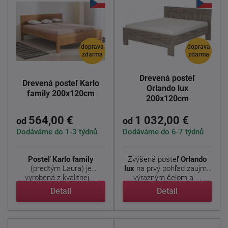
doprava
doprava
zdarma
zdarma
Drevená posteľ
Drevená posteľ Karlo
Orlando lux
family 200x120cm
200x120cm
564,00 €
1 032,00 €
od
od
Dodáváme do 1-3 týdnů
Dodáváme do 6-7 týdnů
Posteľ Karlo family
Zvýšená posteľ
Orlando
(predtým Laura) je
lux
na prvý pohľad zaujme
vyrobená z kvalitnej ...
výrazným čelom a ...
Detail
Detail