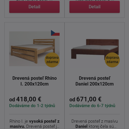
Detail
Detail
doprava
doprava
zdarma
zdarma
Drevená posteľ Rhino
Drevená posteľ
I. 200x120cm
Daniel 200x120cm
418,00 €
671,00 €
od
od
Dodáváme do 1-2 týdnů
Dodáváme do 6-7 týdnů
Rhino I. je
vysoká posteľ z
Drevená posteľ z masívu
masívu.
Drevená posteľ je
Daniel
ktorej čela sú