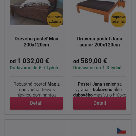
doprava
doprava
zdarma
zdarma
Drevená posteľ Max
Drevená posteľ Jana
200x120cm
senior 200x120cm
1 032,00 €
589,00 €
od
od
Dodáváme do 6-7 týdnů
Dodáváme do 1-3 týdnů
Robustná posteľ
Max
z
Posteľ Jana senior
sa
masívneho dreva s
vyrába z
bukového
alebo
hlavnou dominantou
dubového
masívu o hrúbke
trámov v ...
...
Detail
Detail