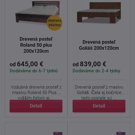
doprava
zdarma
Drevená posteľ
Drevená posteľ
Roland 50 plus
Goliáš 200x120cm
200x120cm
645,00 €
839,00 €
od
od
Dodáváme do 6-7 týdnů
Dodáváme do 2-4 týdny
Vzdušná drevená posteľ z
Drevená posteľ z masívu
masívu Roland 50 Plus s
Goliáš. Čela aj bočnice
vyšším čelom aj ...
tejto postele sú ...
Detail
Detail