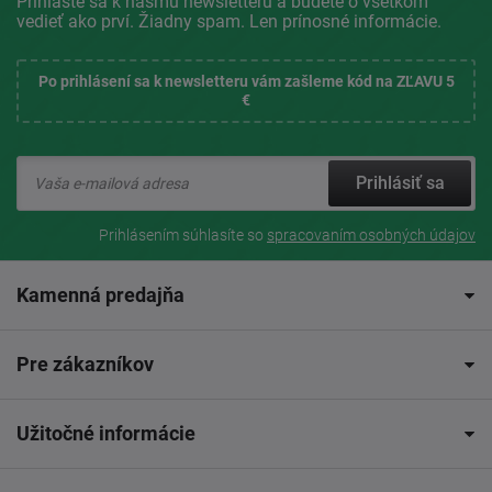
Prihláste sa k nášmu newsletteru a budete o všetkom
vedieť ako prví. Žiadny spam. Len prínosné informácie.
Po prihlásení sa k newsletteru vám zašleme kód na ZĽAVU 5
€
Prihlásiť sa
Prihlásením súhlasíte so
spracovaním osobných údajov
Kamenná predajňa
Pre zákazníkov
Užitočné informácie