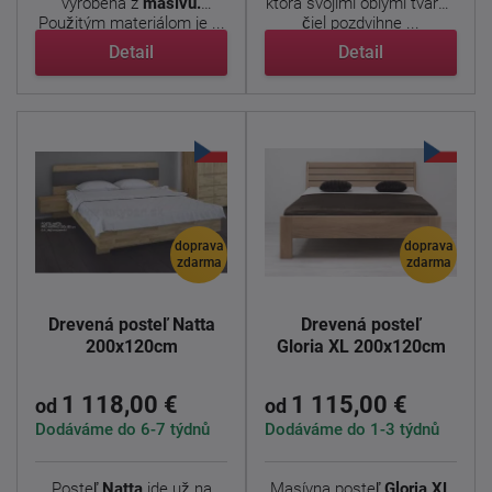
vyrobená z
masívu.
ktorá svojimi oblými tvarmi
Použitým materiálom je ...
čiel pozdvihne ...
Detail
Detail
doprava
doprava
zdarma
zdarma
Drevená posteľ Natta
Drevená posteľ
200x120cm
Gloria XL 200x120cm
1 118,00 €
1 115,00 €
od
od
Dodáváme do 6-7 týdnů
Dodáváme do 1-3 týdnů
Posteľ
Natta
ide už na
Masívna posteľ
Gloria XL