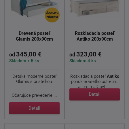
doprava
zdarma
Drevená posteľ
Rozkladacia posteľ
Glamis 200x90cm
Antiko 200x90cm
345,00 €
323,00 €
od
od
Skladom > 5 ks
Skladom 4 ks
Detská moderné posteľ
Rozkladacia posteľ
Antiko
Glamis s prístelkou.
ponúkne všetko potrebné
aj pre malý byt. ...
Detail
Očarujúce prevedenie ...
Detail