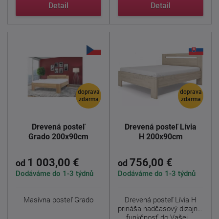
Jedná ...
Detail
Detail
doprava
doprava
zdarma
zdarma
Drevená posteľ
Drevená posteľ Lívia
Grado 200x90cm
H 200x90cm
1 003,00 €
756,00 €
od
od
Dodáváme do 1-3 týdnů
Dodáváme do 1-3 týdnů
Masívna posteľ Grado
Drevená posteľ Lívia H
prináša nadčasový dizajn a
funkčnosť do Vašej ...