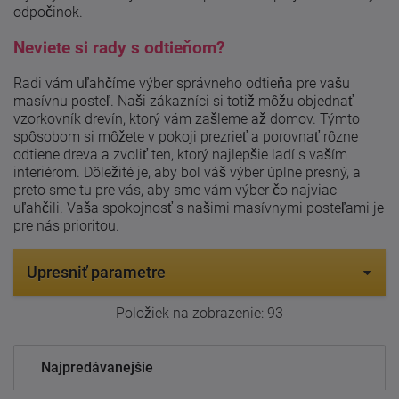
odpočinok.
Neviete si rady s odtieňom?
Radi vám uľahčíme výber správneho odtieňa pre vašu
masívnu posteľ. Naši zákazníci si totiž môžu objednať
vzorkovník drevín, ktorý vám zašleme až domov. Týmto
spôsobom si môžete v pokoji prezrieť a porovnať rôzne
odtiene dreva a zvoliť ten, ktorý najlepšie ladí s vaším
interiérom. Dôležité je, aby bol váš výber úplne presný, a
preto sme tu pre vás, aby sme vám výber čo najviac
uľahčili. Vaša spokojnosť s našimi masívnymi posteľami je
pre nás prioritou.
Upresniť parametre
Položiek na zobrazenie:
93
Najpredávanejšie