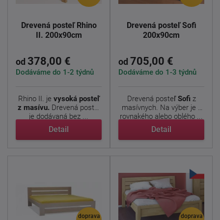
Drevená posteľ Rhino
Drevená posteľ Sofi
II. 200x90cm
200x90cm
378,00 €
705,00 €
od
od
Dodáváme do 1-2 týdnů
Dodáváme do 1-3 týdnů
Rhino II. je
vysoká posteľ
Drevená posteľ
Sofi
z
z masívu.
Drevená posteľ
masívnych. Na výber je z
je dodávaná bez ...
rovnakého alebo oblého ...
Detail
Detail
doprava
doprava