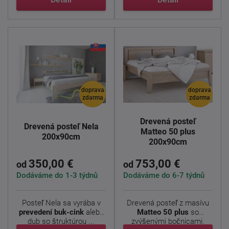
doprava
doprava
zdarma
zdarma
Drevená posteľ
Drevená posteľ Nela
Matteo 50 plus
200x90cm
200x90cm
350,00 €
753,00 €
od
od
Dodáváme do 1-3 týdnů
Dodáváme do 6-7 týdnů
Posteľ Nela sa vyrába v
Drevená posteľ z masívu
prevedení buk-cink
alebo
Matteo 50 plus
so
dub so štruktúrou ...
zvýšenými bočnicami.