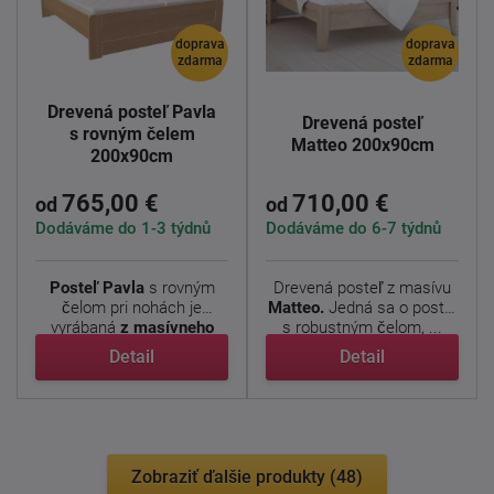
doprava
doprava
zdarma
zdarma
Drevená posteľ Pavla
Drevená posteľ
s rovným čelem
Matteo 200x90cm
200x90cm
765,00 €
710,00 €
od
od
Dodáváme do 1-3 týdnů
Dodáváme do 6-7 týdnů
Posteľ
Pavla
s rovným
Drevená posteľ z masívu
čelom pri nohách je
Matteo.
Jedná sa o posteľ
vyrábaná
z masívneho
s robustným čelom, ...
dubu ...
Detail
Detail
Zobraziť ďalšie produkty (48)