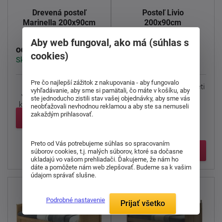
Drevená posteľ
Posteľ Livio
Marinella 200x90cm
200x90cm
Aby web fungoval, ako má (súhlas s
289,00 €
133,00 €
od
od
cookies)
Skladom > 5 ks
Skladom > 5 ks
Pre čo najlepší zážitok z nakupovania - aby fungovalo
Posteľ Marinella
s
Borovicová posteľ pre deti
vyhľadávanie, aby sme si pamätali, čo máte v košíku, aby
výsuvnou prístelkou (na
i študentov.
ste jednoducho zistili stav vašej objednávky, aby sme vás
kolieskach) a 3 malými ...
neobťažovali nevhodnou reklamou a aby ste sa nemuseli
zakaždým prihlasovať.
Detail
Klasické prevedenie
postele z ...
Preto od Vás potrebujeme súhlas so spracovaním
Detail
súborov cookies, t.j. malých súborov, ktoré sa dočasne
ukladajú vo vašom prehliadači. Ďakujeme, že nám ho
dáte a pomôžete nám web zlepšovať. Budeme sa k vašim
údajom správať slušne.
Podrobné nastavenie
Prijať všetko