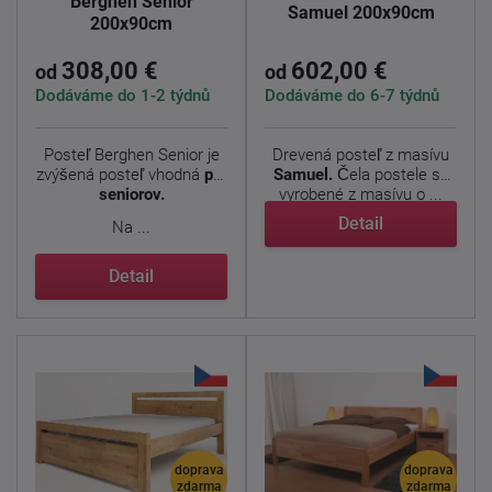
Berghen Senior
Samuel 200x90cm
200x90cm
308,00 €
602,00 €
od
od
Dodáváme do 1-2 týdnů
Dodáváme do 6-7 týdnů
Posteľ Berghen Senior je
Drevená posteľ z masívu
zvýšená posteľ vhodná
pre
Samuel.
Čela postele sú
seniorov.
vyrobené z masívu o ...
Detail
Na ...
Detail
doprava
doprava
zdarma
zdarma