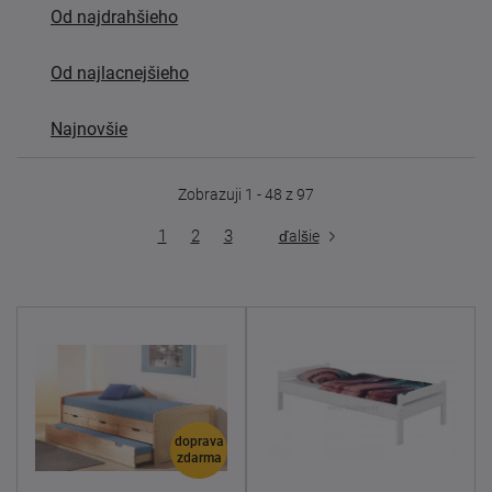
Od najdrahšieho
Od najlacnejšieho
Najnovšie
Zobrazuji 1 - 48 z 97
1
2
3
ďalšie
doprava
zdarma