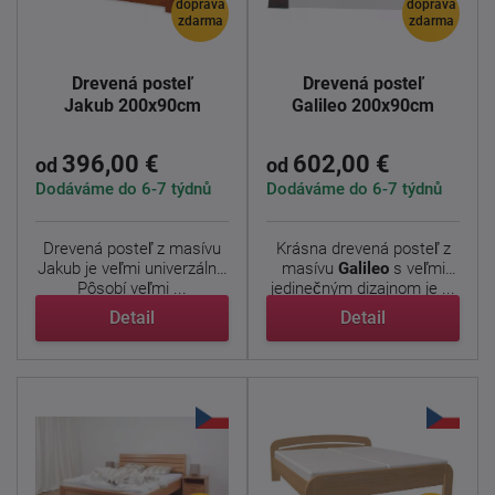
doprava
doprava
zdarma
zdarma
Drevená posteľ
Drevená posteľ
Jakub 200x90cm
Galileo 200x90cm
396,00 €
602,00 €
od
od
Dodáváme do 6-7 týdnů
Dodáváme do 6-7 týdnů
Drevená posteľ z masívu
Krásna drevená posteľ z
Jakub je veľmi univerzálny.
masívu
Galileo
s veľmi
Pôsobí veľmi ...
jedinečným dizajnom je ...
Detail
Detail