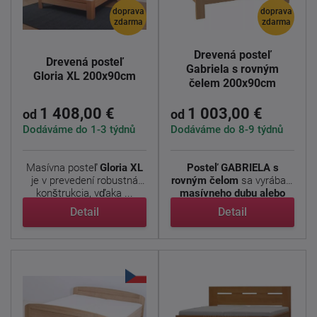
doprava
doprava
zdarma
zdarma
Drevená posteľ
Drevená posteľ
Gabriela s rovným
Gloria XL 200x90cm
čelem 200x90cm
1 408,00 €
1 003,00 €
od
od
Dodáváme do 1-3 týdnů
Dodáváme do 8-9 týdnů
Masívna posteľ
Gloria XL
Posteľ GABRIELA s
je v prevedení robustná
rovným čelom
sa vyrába
z
konštrukcia, vďaka ...
masívneho dubu alebo
buku ...
Detail
Detail