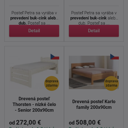
Posteľ Petra sa vyrába v
Posteľ Petra sa vyrába v
prevedení buk-cink alebo
prevedení buk-cink
alebo
dub.
Posteľ sa ...
dub. Posteľ sa ...
Detail
Detail
doprava
doprava
zdarma
zdarma
Drevená posteľ
Drevená posteľ Karlo
Thorsten - nízké čelo
family 200x90cm
- Senior 200x90cm
272,00 €
508,00 €
od
od