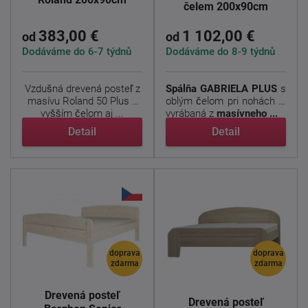
čelem 200x90cm
383,00 €
1 102,00 €
od
od
Dodáváme do 6-7 týdnů
Dodáváme do 8-9 týdnů
Vzdušná drevená posteľ z
Spálňa
GABRIELA
PLUS
s
masívu Roland 50 Plus s
oblým čelom pri nohách je
vyšším čelom aj ...
vyrábaná z
masívneho ...
Detail
Detail
doprava
doprava
zdarma
zdarma
Drevená posteľ
Drevená posteľ