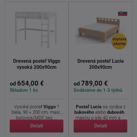
doprava
zdarma
Drevená posteľ Viggo
Drevená posteľ Lucia
vysoká 200x90cm
200x90cm
654,00 €
789,00 €
od
od
Skladom 1 ks
Dodáváme do 1-3 týdnů
Vysoká posteľ
Viggo
?
Posteľ Lucia
sa vyrába z
biela, 90 × 200 cm, masív
bukového
alebo
dubového
borovice/MDF, bez ...
masívu o sile 40 mm a ...
Detail
Detail