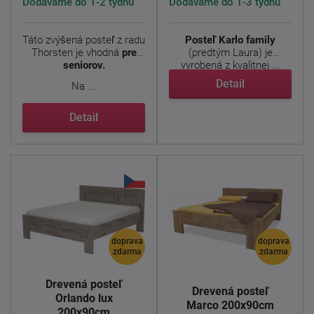
Dodáváme do 1-2 týdnů
Dodáváme do 1-3 týdnů
Táto zvýšená posteľ z radu
Posteľ Karlo family
Thorsten je vhodná
pre
(predtým Laura) je
seniorov.
vyrobená z kvalitnej ...
Detail
Na ...
Detail
doprava
doprava
zdarma
zdarma
Drevená posteľ
Drevená posteľ
Orlando lux
Marco 200x90cm
200x90cm