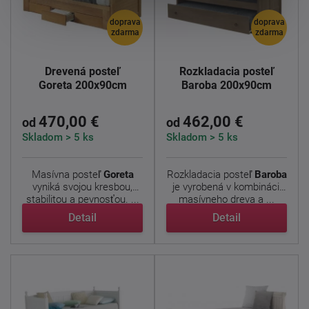
doprava
doprava
zdarma
zdarma
Drevená posteľ
Rozkladacia posteľ
Goreta 200x90cm
Baroba 200x90cm
470,00 €
462,00 €
od
od
Skladom > 5 ks
Skladom > 5 ks
Masívna posteľ
Goreta
Rozkladacia posteľ
Baroba
vyniká svojou kresbou,
je vyrobená v kombinácii
stabilitou a pevnosťou. ...
masívneho dreva a ...
Detail
Detail