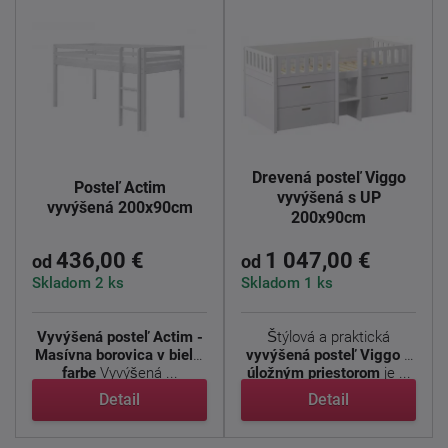
Drevená posteľ Viggo
Posteľ Actim
vyvýšená s UP
vyvýšená 200x90cm
200x90cm
436,00 €
1 047,00 €
od
od
Skladom 2 ks
Skladom 1 ks
Vyvýšená posteľ Actim -
Štýlová a praktická
Masívna borovica v bielej
vyvýšená posteľ Viggo s
farbe
Vyvýšená ...
úložným priestorom
je ...
Detail
Detail