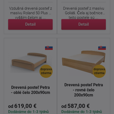
Vzdušná drevená posteľ z
Drevená posteľ z masívu
masívu Roland 50 Plus s
Goliáš. Čela aj bočnice
vyšším čelom aj ...
tejto postele sú ...
Detail
Detail
doprava
doprava
zdarma
zdarma
Drevená posteľ Petra
Drevená posteľ Petra
- rovné čelo
- oblé čelo 200x90cm
200x90cm
619,00 €
587,00 €
od
od
Dodáváme do 1-3 týdnů
Dodáváme do 1-3 týdnů