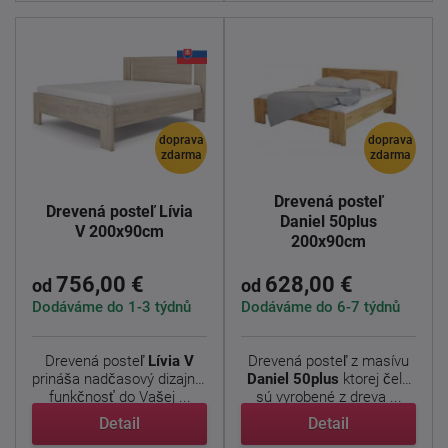
doprava
doprava
zdarma
zdarma
Drevená posteľ
Drevená posteľ Lívia
Daniel 50plus
V 200x90cm
200x90cm
756,00 €
628,00 €
od
od
Dodáváme do 1-3 týdnů
Dodáváme do 6-7 týdnů
Drevená posteľ
Lívia V
Drevená posteľ z masívu
prináša nadčasový dizajn a
Daniel
50plus
ktorej čela
funkčnosť do Vašej ...
sú vyrobené z dreva ...
Detail
Detail