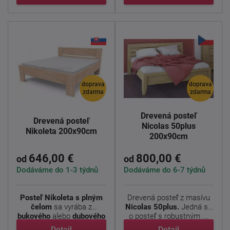
doprava
doprava
zdarma
zdarma
Drevená posteľ
Drevená posteľ
Nicolas 50plus
Nikoleta 200x90cm
200x90cm
646,00 €
800,00 €
od
od
Dodáváme do 1-3 týdnů
Dodáváme do 6-7 týdnů
Posteľ Nikoleta s plným
Drevená posteľ z masívu
čelom
sa vyrába z
Nicolas 50plus.
Jedná sa
bukového
alebo
dubového
o posteľ s robustným ...
...
Detail
Detail