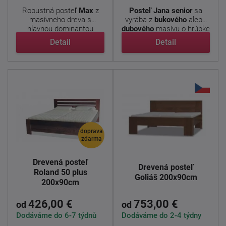
Robustná posteľ
Max
z
Posteľ Jana senior
sa
masívneho dreva s
vyrába z
bukového
alebo
hlavnou dominantou
dubového
masívu o hrúbke
trámov v ...
...
Detail
Detail
doprava
zdarma
Drevená posteľ
Drevená posteľ
Roland 50 plus
Goliáš 200x90cm
200x90cm
426,00 €
753,00 €
od
od
Dodáváme do 6-7 týdnů
Dodáváme do 2-4 týdny