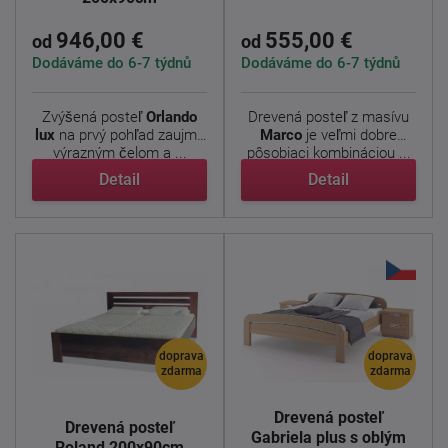
946,00 €
555,00 €
od
od
Dodáváme do 6-7 týdnů
Dodáváme do 6-7 týdnů
Zvýšená posteľ
Orlando
Drevená posteľ z masívu
lux
na prvý pohľad zaujme
Marco
je veľmi dobre
výrazným čelom a ...
pôsobiaci kombináciou ...
Detail
Detail
doprava
doprava
zdarma
zdarma
Drevená posteľ
Drevená posteľ
Gabriela plus s oblým
Roland 200x90cm