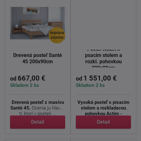
doprava
zdarma
Posteľ Actim s
Drevená posteľ Santé
psacím stolem a
45 200x90cm
rozkl. pohovkou
200x90cm
667,00 €
1 551,00 €
od
od
Skladom 2 ks
Skladom 2 ks
Drevená posteľ z masívu
Vysoká posteľ s písacím
Santé 45.
Ocenia ju hlavne
stolom a rozkladacou
tí, ktorí v posteli ...
pohovkou Actim -
Masívna ...
Detail
Detail