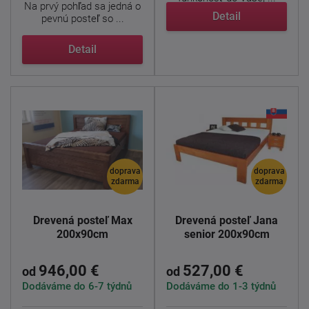
Na prvý pohľad sa jedná o
Detail
pevnú posteľ so ...
Detail
doprava
doprava
zdarma
zdarma
Drevená posteľ Max
Drevená posteľ Jana
200x90cm
senior 200x90cm
946,00 €
527,00 €
od
od
Dodáváme do 6-7 týdnů
Dodáváme do 1-3 týdnů