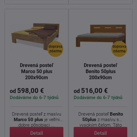
doprava
doprava
zdarma
zdarma
Drevená posteľ
Drevená posteľ
Marco 50 plus
Benito 50plus
200x90cm
200x90cm
598,00 €
516,00 €
od
od
Dodáváme do 6-7 týdnů
Dodáváme do 6-7 týdnů
Drevená posteľ z masívu
Drevená posteľ
Benito
Marco 50 plus
je veľmi
50plus
z masívu s
dobre pôsobiaci ...
vysokým čelom. Táto
posteľ je ...
Detail
Detail