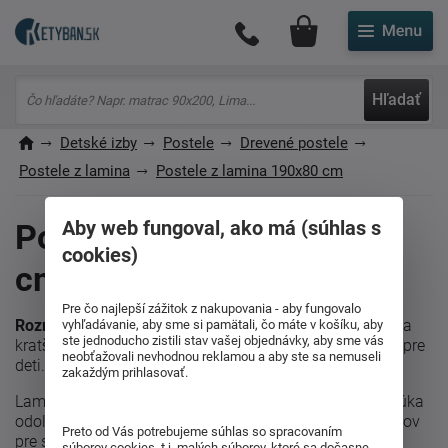
Môj účet
Hľadať
Detské izby
Postele
Drevené postele
Postele z lamina
Postele z lamina 190x80 cm
Aby web fungoval, ako má (súhlas s
Postele z lamina 190x80
cookies)
cm
Pre čo najlepší zážitok z nakupovania - aby fungovalo
Rozmer 190x80 cm postelí z lamina
predstavuje užšiu a
vyhľadávanie, aby sme si pamätali, čo máte v košíku, aby
ste jednoducho zistili stav vašej objednávky, aby sme vás
kratšiu variantu postele, ktorá je predovšetkým vhodná pre
neobťažovali nevhodnou reklamou a aby ste sa nemuseli
deti.
zakaždým prihlasovať.
Lamino je cenovo dostupný materiál, ktorý navyše ponúka
odolnosť proti poškriabaniu a širokú škálu farieb a vzorov
Preto od Vás potrebujeme súhlas so spracovaním
pre skvelé začlenenie do vášho interiéru.
súborov cookies, t.j. malých súborov, ktoré sa dočasne