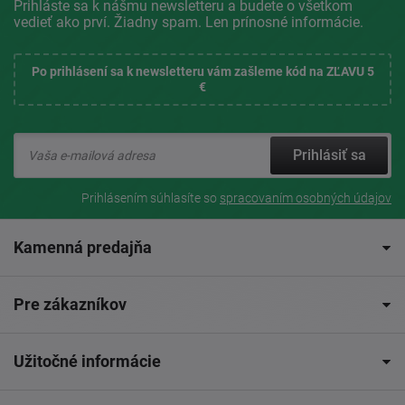
Prihláste sa k nášmu newsletteru a budete o všetkom
vedieť ako prví. Žiadny spam. Len prínosné informácie.
Po prihlásení sa k newsletteru vám zašleme kód na ZĽAVU 5
€
Prihlásiť sa
Prihlásením súhlasíte so
spracovaním osobných údajov
Kamenná predajňa
Pre zákazníkov
Užitočné informácie