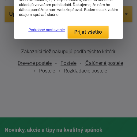
ukladajú vo vašom prehliadači. Ďakujeme, že nám ho
dáte a pomôžete nám web zlepšovať. Budeme sa k vašim
Upresniť parametre
údajom správať slušne.
Položiek na zobrazenie:
Podrobné nastavenie
Prijať všetko
Zákazníci tiež nakupujú podľa týchto kritérií:
Drevené postele
Postele
Čalúnené postele
Postele
Rozkladacie postele
Novinky, akcie a tipy na kvalitný spánok