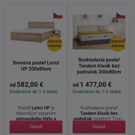
doprava
doprava
zdarma
zdarma
Rozkladacia posteľ
Drevená posteľ Lerici
Tandem klasik bez
UP 200x80cm
područek 200x80cm
582,00 €
1 477,00 €
od
od
Dodáváme do 1-3 týdnů
Dodáváme do 1-3 týdnů
Posteľ
Lerici
UP
je
Rozkladacia posteľ
dokonalým spojením
Tandem klasik bez
prímorského štýlu a
podrúčok
(predtým Tina) -
modernej ...
ľavé ...
Detail
Detail