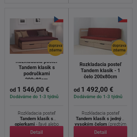
doprava
doprava
zdarma
zdarma
Rozkladacia posteľ
Rozkladacia posteľ
Tandem klasik s
Tandem klasik - 1
područkami
čelo 200x80cm
200x80cm
1 546,00 €
1 492,00 €
od
od
Dodáváme do 1-3 týdnů
Dodáváme do 1-3 týdnů
Rozkladacia posteľ
Rozkladacia posteľ
Tandem klasik s
Tandem klasik s jedným
opierkami
- ľavé alebo
vysokým čelom
(predtým
pravé ...
...
Detail
Detail