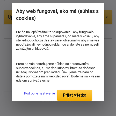
Aby web fungoval, ako má (súhlas s
Upresniť parametre
cookies)
Položiek na zobrazenie:
9
Pre čo najlepší zážitok z nakupovania - aby fungovalo
vyhľadávanie, aby sme si pamätali, čo máte v košíku, aby
ste jednoducho zistili stav vašej objednávky, aby sme vás
Najpredávanejšie
neobťažovali nevhodnou reklamou a aby ste sa nemuseli
zakaždým prihlasovať.
Od najdrahšieho
Preto od Vás potrebujeme súhlas so spracovaním
súborov cookies, t.j. malých súborov, ktoré sa dočasne
Od najlacnejšieho
ukladajú vo vašom prehliadači. Ďakujeme, že nám ho
dáte a pomôžete nám web zlepšovať. Budeme sa k vašim
údajom správať slušne.
Najnovšie
Podrobné nastavenie
Prijať všetko
Zobrazujem 1 - 9 z 9