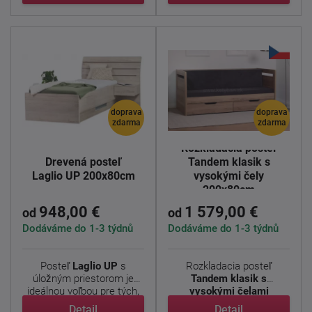
doprava
doprava
zdarma
zdarma
Rozkladacia posteľ
Drevená posteľ
Tandem klasik s
Laglio UP 200x80cm
vysokými čely
200x80cm
948,00 €
1 579,00 €
od
od
Dodáváme do 1-3 týdnů
Dodáváme do 1-3 týdnů
Posteľ
Laglio
UP
s
Rozkladacia posteľ
úložným priestorom je
Tandem klasik s
ideálnou voľbou pre tých,
vysokými čelami
...
(predtým Sára) - ...
Detail
Detail