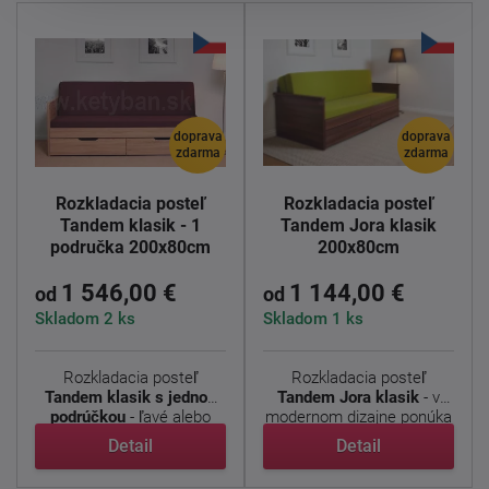
doprava
doprava
zdarma
zdarma
Rozkladacia posteľ
Rozkladacia posteľ
Tandem klasik - 1
Tandem Jora klasik
područka 200x80cm
200x80cm
1 546,00 €
1 144,00 €
od
od
Skladom 2 ks
Skladom 1 ks
Rozkladacia posteľ
Rozkladacia posteľ
Tandem klasik s jednou
Tandem Jora klasik
- v
podrúčkou
- ľavé alebo
modernom dizajne ponúka
pravé ...
...
Detail
Detail