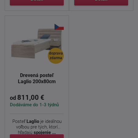
doprava
zdarma
Drevená posteľ
Laglio 200x80cm
811,00 €
od
Dodáváme do 1-3 týdnů
Posteľ
Laglio
je ideálnou
voľbou pre tých, ktorí
hľadajú
spojenie ...