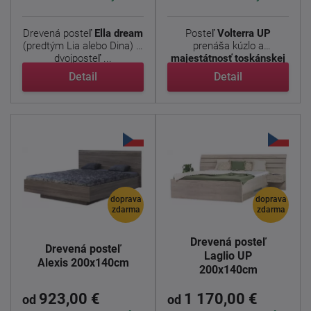
Drevená posteľ
Ella dream
Posteľ
Volterra
UP
(predtým Lia alebo Dina) je
prenáša kúzlo a
dvojposteľ ...
majestátnosť toskánskej
...
Detail
Detail
doprava
doprava
zdarma
zdarma
Drevená posteľ
Drevená posteľ
Laglio UP
Alexis 200x140cm
200x140cm
923,00 €
1 170,00 €
od
od