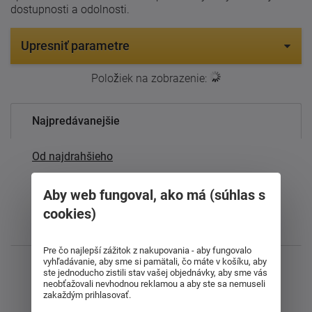
dostupnosti a odolnosti.
Upresniť parametre
Položiek na zobrazenie:
20
Najpredávanejšie
Od najdrahšieho
Od najlacnejšieho
Aby web fungoval, ako má (súhlas s
cookies)
Najnovšie
Pre čo najlepší zážitok z nakupovania - aby fungovalo
vyhľadávanie, aby sme si pamätali, čo máte v košíku, aby
Zobrazujem 1 - 22 z 22
ste jednoducho zistili stav vašej objednávky, aby sme vás
neobťažovali nevhodnou reklamou a aby ste sa nemuseli
zakaždým prihlasovať.