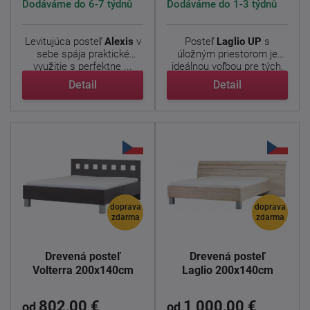
Dodáváme do 6-7 týdnů
Dodáváme do 1-3 týdnů
Levitujúca posteľ
Alexis
v
Posteľ
Laglio
UP
s
sebe spája praktické
úložným priestorom je
využitie s perfektne ...
ideálnou voľbou pre tých,
...
Detail
Detail
doprava
doprava
zdarma
zdarma
Drevená posteľ
Drevená posteľ
Volterra 200x140cm
Laglio 200x140cm
802,00 €
1 000,00 €
od
od