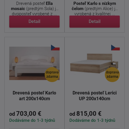
Drevená posteľ
Ella
Posteľ Karlo s nízkym
mosaic
(predtým Sola) je
čelom
(predtým Alice) je
dvojposteľ vyrobené z ...
vyrobená z kvalitnej ...
Detail
Detail
doprava
doprava
zdarma
zdarma
Drevená posteľ Karlo
Drevená posteľ Lerici
art 200x140cm
UP 200x140cm
703,00 €
815,00 €
od
od
Dodáváme do 1-3 týdnů
Dodáváme do 1-3 týdnů