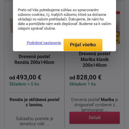
Preto od Vás potrebujeme súhlas so spracovaním
súborov cookies, t.j. malých súborov, ktoré sa dočasne
ukladajú vo vašom prehliadači. Ďakujeme, že nám ho
dáte a pomôžete nám web zlepšovať. Budeme sa k vašim
údajom správať slušne.
doprava
doprava
zdarma
zdarma
Podrobné nastavenie
Prijať všetko
Drevená posteľ
Drevená posteľ
Marika klasik
Renáta 200x140cm
200x140cm
493,00 €
828,00 €
od
od
Skladom > 5 ks
Skladom 1 ks
Renáta je obľúbená posteľ
Drevená posteľ
Marika
je
z lamina.
dvojposteľ vyrobené z
laminovanej ...
Detail
Súčasťou postele je
lamelový rošt ...