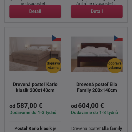
je dvojposteľ ...
Anita) je dvojposteľ ...
Detail
Detail
doprava
doprava
zdarma
zdarma
Drevená posteľ Karlo
Drevená posteľ Ella
klasik 200x140cm
Family 200x140cm
587,00 €
604,00 €
od
od
Dodáváme do 1-3 týdnů
Dodáváme do 1-3 týdnů
Posteľ Karlo klasik
je
Drevená posteľ
Ella family