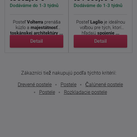
Dodáváme do 1-3 týdnů
Dodáváme do 1-3 týdnů
Posteľ
Volterra
prenáša
Posteľ
Laglio
je ideálnou
kúzlo a
majestátnosť
voľbou pre tých, ktorí
toskánskej architektúry ...
hľadajú
spojenie ...
Detail
Detail
Zákazníci tiež nakupujú podľa týchto kritérií:
Drevené postele
Postele
Čalúnené postele
Postele
Rozkladacie postele