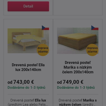
Detail
doprava
doprava
zdarma
zdarma
Drevená posteľ
Drevená posteľ Ella
Marika s nízkým
lux 200x140cm
čelem 200x140cm
743,00 €
749,00 €
od
od
Dodáváme do 1-3 týdnů
Dodáváme do 1-3 týdnů
Drevená posteľ
Ella lux
Drevená posteľ
Marika s
(predtým Lea alebo Felisa)
nízkym čelom
(predtým