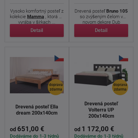
Vysoko komfortný posteľ z
Drevená posteľ
Bruno 105
kolekcie
Mamma
, ktorá sa
so zvýšeným čelom v
vyrába v šírkach ...
novom dekore Dub
nebraska ...
Detail
Detail
doprava
doprava
zdarma
zdarma
Drevená posteľ
Drevená posteľ Ella
Volterra UP
dream 200x140cm
200x140cm
651,00 €
1 172,00 €
od
od
Dodáváme do 1-3 týdnů
Dodáváme do 1-3 týdnů