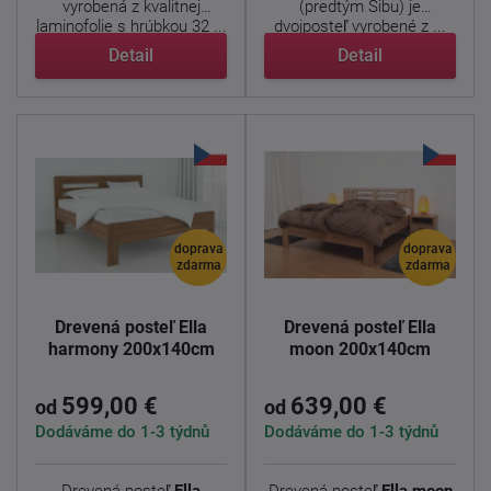
vyrobená z kvalitnej
(predtým Sibu) je
laminofolie s hrúbkou 32 ...
dvojposteľ vyrobené z ...
Detail
Detail
doprava
doprava
zdarma
zdarma
Drevená posteľ Ella
Drevená posteľ Ella
harmony 200x140cm
moon 200x140cm
599,00 €
639,00 €
od
od
Dodáváme do 1-3 týdnů
Dodáváme do 1-3 týdnů
Drevená posteľ
Ella
Drevená posteľ
Ella moon