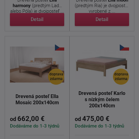
harmony
(predtým Lada
(predtým Ria) je dvojposteľ
alebo Póla) je dvojposteľ ...
vyrobené z ...
Detail
Detail
doprava
doprava
zdarma
zdarma
Drevená posteľ Karlo
Drevená posteľ Ella
s nízkým čelem
Mosaic 200x140cm
200x140cm
662,00 €
475,00 €
od
od
Dodáváme do 1-3 týdnů
Dodáváme do 1-3 týdnů