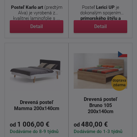
Posteľ Karlo art
(predtým
Posteľ
Lerici
UP
je
Alva) je vyrobená z
dokonalým spojením
kvalitnej laminofolie s ...
prímorského štýlu a
modernej ...
Detail
Detail
doprava
zdarma
Drevená posteľ
Drevená posteľ
Bruno 105
Mamma 200x140cm
200x140cm
1 006,00 €
480,00 €
od
od
Dodáváme do 8-9 týdnů
Dodáváme do 1-3 týdnů