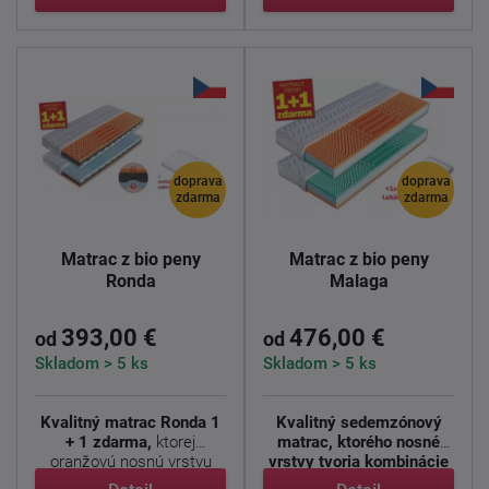
doprava
doprava
zdarma
zdarma
Matrac z bio peny
Matrac z bio peny
Ronda
Malaga
393,00 €
476,00 €
od
od
Skladom > 5 ks
Skladom > 5 ks
Kvalitný matrac Ronda 1
Kvalitný sedemzónový
+ 1 zdarma,
ktorej
matrac, ktorého nosné
oranžovú nosnú vrstvu
vrstvy tvoria kombinácie
tvorí ...
...