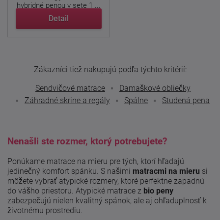
hybridné penou v sete 1 ...
Detail
Zákazníci tiež nakupujú podľa týchto kritérií:
Sendvičové matrace
Damaškové obliečky
Záhradné skrine a regály
Spálne
Studená pena
Nenašli ste rozmer, ktorý potrebujete?
Ponúkame matrace na mieru pre tých, ktorí hľadajú
jedinečný komfort spánku. S našimi
matracmi na mieru
si
môžete vybrať atypické rozmery, ktoré perfektne zapadnú
do vášho priestoru. Atypické matrace z
bio peny
zabezpečujú nielen kvalitný spánok, ale aj ohľaduplnosť k
životnému prostrediu.