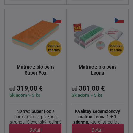
doprava
doprava
zdarma
zdarma
Matrac z bio peny
Matrac z bio peny
Super Fox
Leona
319,00 €
381,00 €
od
od
Skladom > 5 ks
Skladom > 5 ks
Matrac
Super Fox
s
Kvalitný sedemzónový
pamäťovou a pružnou
matrac Leona 1 + 1
stranou. Slovenský rodinný
zdarma,
ktorej stred je ...
...
Detail
Detail