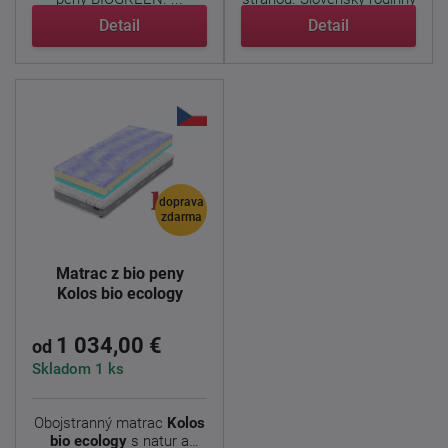
...
Detail
Detail
doprava
zdarma
Matrac z bio peny
Kolos bio ecology
1 034,00 €
od
Skladom 1 ks
Obojstranný matrac
Kolos
bio ecology
s natur a