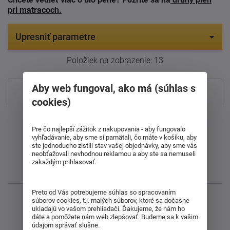
pri matracoch.
Upresniť parametre
Položiek na zobrazenie:
13
Aby web fungoval, ako má (súhlas s
Najpredávanejšie
cookies)
Od najdrahšieho
Pre čo najlepší zážitok z nakupovania - aby fungovalo
vyhľadávanie, aby sme si pamätali, čo máte v košíku, aby
Od najlacnejšieho
ste jednoducho zistili stav vašej objednávky, aby sme vás
neobťažovali nevhodnou reklamou a aby ste sa nemuseli
zakaždým prihlasovať.
Najnovšie
Preto od Vás potrebujeme súhlas so spracovaním
Zobrazujem 1 - 13 z 13
súborov cookies, t.j. malých súborov, ktoré sa dočasne
ukladajú vo vašom prehliadači. Ďakujeme, že nám ho
dáte a pomôžete nám web zlepšovať. Budeme sa k vašim
údajom správať slušne.