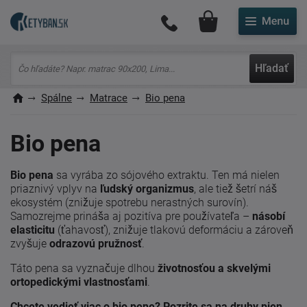
Môj účet
Hľadať
Spálne
Matrace
Bio pena
Bio pena
Bio pena
sa vyrába zo sójového extraktu. Ten má nielen
priaznivý vplyv na
ľudský organizmus
, ale tiež šetrí náš
ekosystém (znižuje spotrebu nerastných surovín).
Samozrejme prináša aj pozitíva pre používateľa –
násobí
elasticitu
(ťahavosť), znižuje tlakovú deformáciu a zároveň
zvyšuje
odrazovú pružnosť
.
Táto pena sa vyznačuje dlhou
životnosťou a skvelými
ortopedickými vlastnosťami
.
Chcete vedieť viac o bio pene? Pozrite sa na
druhy pien