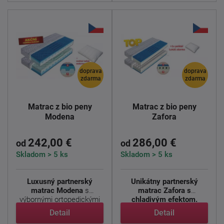
doprava
doprava
zdarma
zdarma
Matrac z bio peny
Matrac z bio peny
Modena
Zafora
242,00 €
286,00 €
od
od
Skladom > 5 ks
Skladom > 5 ks
Luxusný partnerský
Unikátny partnerský
matrac Modena
s
matrac Zafora s
výbornými ortopedickými
chladivým efektom.
...
Dvojitá tuhosť, ...
Detail
Detail