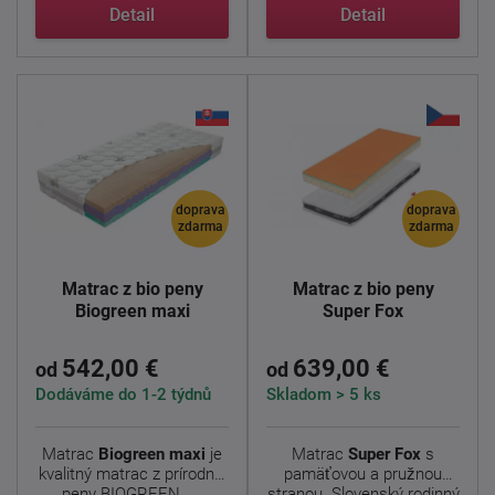
...
Detail
Detail
doprava
doprava
zdarma
zdarma
Matrac z bio peny
Matrac z bio peny
Biogreen maxi
Super Fox
542,00 €
639,00 €
od
od
Dodáváme do 1-2 týdnů
Skladom > 5 ks
Matrac
Biogreen maxi
je
Matrac
Super Fox
s
kvalitný matrac z prírodnej
pamäťovou a pružnou
peny BIOGREEN. ...
stranou. Slovenský rodinný