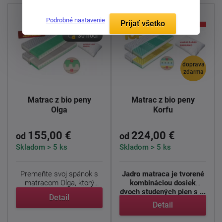
Podrobné nastavenie
Prijať všetko
30 nocí
doprava
zdarma
Matrac z bio peny
Matrac z bio peny
Olga
Korfu
155,00 €
224,00 €
od
od
Skladom > 5 ks
Skladom > 5 ks
Premeňte svoj spánok s
Jadro matraca je tvorené
matracom Olga, ktorý
kombináciou dosiek
ponúka jedinečnú ...
dvoch studených pien s ...
Detail
Detail