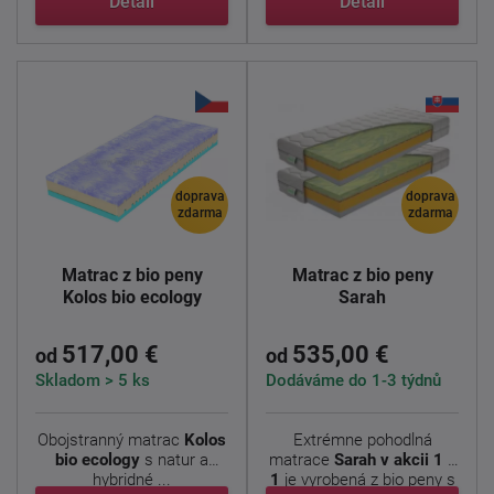
Detail
Detail
doprava
doprava
zdarma
zdarma
Matrac z bio peny
Matrac z bio peny
Kolos bio ecology
Sarah
517,00 €
535,00 €
od
od
Skladom > 5 ks
Dodáváme do 1-3 týdnů
Obojstranný matrac
Kolos
Extrémne pohodlná
bio ecology
s natur a
matrace
Sarah v akcii 1 +
hybridné ...
1
je vyrobená z bio peny s